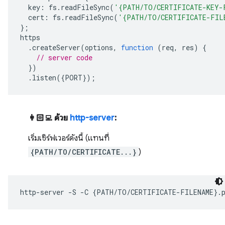
key
:
fs
.
readFileSync
(
'{PATH/TO/CERTIFICATE-KEY-
cert
:
fs
.
readFileSync
(
'{PATH/TO/CERTIFICATE-FIL
};
https
.
createServer
(
options
,
function
(
req
,
res
)
{
// server code
})
.
listen
({
PORT
});
👩🏻‍💻 ด้วย
http-server
:
เริ่มเซิร์ฟเวอร์ดังนี้ (แทนที่
{PATH/TO/CERTIFICATE...}
)
http-server
-S
-C
{
PATH/TO/CERTIFICATE-FILENAME
}
.