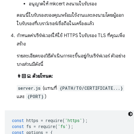
อนุญาตให้ mkcert ลงนามใบรับรอง
ตอนนี้ใบรับรองของคุณพร้อมใช้งานและลงนามโดยผู้ออก
ใบรับรองที่เบราว์เซอร์เชื่อถือในเครื่องแล้ว
กำหนดค่าเซิร์ฟเวอร์ให้ใช้ HTTPS ใบรับรอง TLS ที่คุณเพิ่ง
สร้าง
รายละเอียดของวิธีดำเนินการจะขึ้นอยู่กับเซิร์ฟเวอร์ ตัวอย่าง
บางส่วนมีดังนี้
👩🏻‍💻 ด้วยโหนด:
server.js
(แทนที่
{PATH/TO/CERTIFICATE...}
และ
{PORT}
)
const
https
=
require
(
'https'
);
const
fs
=
require
(
'fs'
);
const
options
=
{