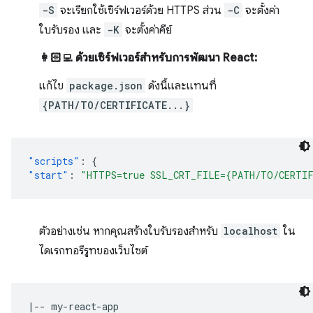
-S
จะเรียกใช้เซิร์ฟเวอร์ด้วย HTTPS ส่วน
-C
จะตั้งค่า
ใบรับรอง และ
-K
จะตั้งค่าคีย์
👩🏻‍💻 ด้วยเซิร์ฟเวอร์สำหรับการพัฒนา React:
แก้ไข
package.json
ดังนี้และแทนที่
{PATH/TO/CERTIFICATE...}
"scripts"
:
{
"start"
:
"HTTPS=true SSL_CRT_FILE={PATH/TO/CERTIF
ตัวอย่างเช่น หากคุณสร้างใบรับรองสำหรับ
localhost
ใน
ไดเรกทอรีรูทของเว็บไซต์
|-- my-react-app
