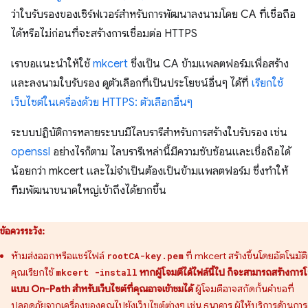
ว่าใบรับรองของเซิร์ฟเวอร์สำหรับการพัฒนาลงนามโดย CA ที่เชื่อถือ
ได้หรือไม่ก่อนที่จะสร้างการเชื่อมต่อ HTTPS
เราขอแนะนำให้ใช้
mkcert
ซึ่งเป็น CA ข้ามแพลตฟอร์มเพื่อสร้าง
และลงนามใบรับรอง ดูตัวเลือกที่เป็นประโยชน์อื่นๆ ได้ที่
เรียกใช้
เว็บไซต์ในเครื่องด้วย HTTPS: ตัวเลือกอื่นๆ
ระบบปฏิบัติการหลายระบบมีไลบรารีสำหรับการสร้างใบรับรอง เช่น
openssl
อย่างไรก็ตาม ไลบรารีเหล่านี้มีความซับซ้อนและเชื่อถือได้
น้อยกว่า mkcert และไม่จำเป็นต้องเป็นข้ามแพลตฟอร์ม ซึ่งทำให้
ทีมพัฒนาขนาดใหญ่เข้าถึงได้ยากขึ้น
ข้อควรระวัง:
ห้ามส่งออกหรือแชร์ไฟล์
ที่ mkcert สร้างขึ้นโดยอัตโนมัติเ
rootCA-key.pem
คุณเรียกใช้
หากผู้โจมตีได้ไฟล์นี้ไป ก็จะสามารถสร้างการ
mkcert -install
แบบ On-Path สำหรับเว็บไซต์ที่คุณอาจเข้าชมได้
ผู้โจมตีอาจสกัดกั้นคำขอที่
ปลอดภัยจากเครื่องของคุณไปยังเว็บไซต์ต่างๆ เช่น ธนาคาร ผู้ให้บริการด้านกา