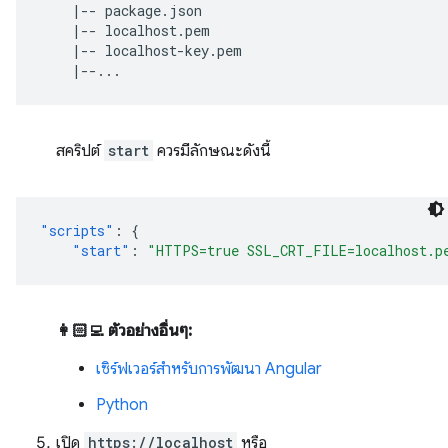
    |-- package.json

    |-- localhost.pem

    |-- localhost-key.pem

สคริปต์
start
ควรมีลักษณะดังนี้
"scripts"
:
{
"start"
:
"HTTPS=true SSL_CRT_FILE=localhost.p
👩🏻‍💻 ตัวอย่างอื่นๆ:
เซิร์ฟเวอร์สำหรับการพัฒนา Angular
Python
เปิด
https://localhost
หรือ