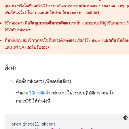
สุขภาพ หรือโซเชียลเน็ตเวิร์ก หากต้องการทราบตำแหน่งของ
rootCA-key.p
เพื่อให้แน่ใจว่าไฟล์ปลอดภัย ให้เรียกใช้
mkcert -CAROOT
ใช้ mkcert เพื่อ
วัตถุประสงค์ในการพัฒนา
เท่านั้น และอย่าขอให้ผู้ใช้ปลายทางเร
ใช้คำสั่ง mkcert
ทีมพัฒนา: สมาชิกทุกคนในทีมควรติดตั้งและเรียกใช้ mkcert
แยกกัน
(ไม่จัดเ
และแชร์ CA และใบรับรอง)
ตั้งค่า
ติดตั้ง mkcert (เพียงครั้งเดียว)
ทำตาม
วิธีการติดตั้ง
mkcert ในระบบปฏิบัติการ เช่น ใน
macOS ให้ทำดังนี้
brew
install
mkcert
