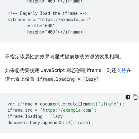
        height="400"></iframe>

<!-- Eagerly load the iframe -->

<iframe src="https://example.com"

        width="600"

不指定该属性的效果与显式提前加载资源的效果相同。
如果您需要使用 JavaScript
动态
创建 iframe，则还
支持
在
该元素上设置
iframe.loading = 'lazy'
：
var
iframe
=
document
.
createElement
(
'iframe'
);
iframe
.
src
=
'https://example.com'
;
iframe
.
loading
=
'lazy'
;
document
.
body
.
appendChild
(
iframe
);