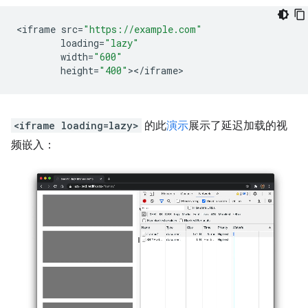
<
iframe
src
=
"https://example.com"
loading
=
"lazy"
width
=
"600"
height
=
"400"
><
/
iframe
<iframe loading=lazy>
的此
演示
展示了延迟加载的视
频嵌入：