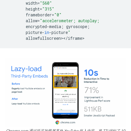
width
=
"560"
height
=
"315"
frameborder
=
"0"
allow
=
"accelerometer; autoplay;
encrypted
-
media
;
gyroscope
;
picture
-
in
-
picture
"
allowfullscreen
><
/
iframe
Chrome.com 通过延迟加载屏幕外 YouTube 嵌入内容，将 TTI 缩短了 10