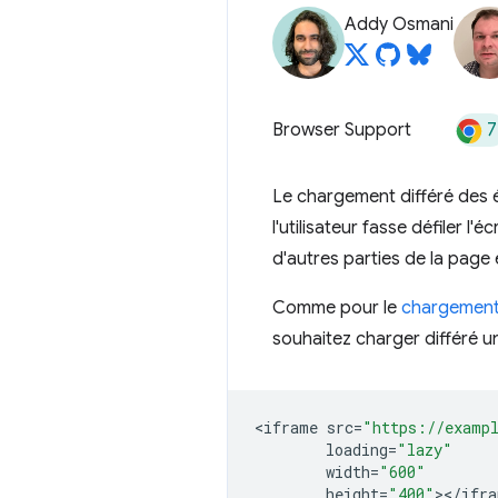
Addy Osmani
7
Browser Support
Le chargement différé des
l'utilisateur fasse défiler 
d'autres parties de la page e
Comme pour le
chargement 
souhaitez charger différé u
<
iframe
src
=
"https://examp
loading
=
"lazy"
width
=
"600"
height
=
"400"
><
/
ifra