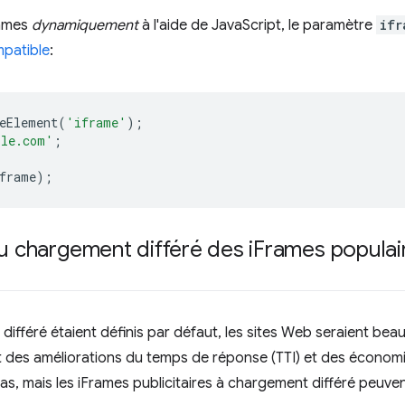
rames
dynamiquement
à l'aide de JavaScript, le paramètre
ifr
patible
:
eElement
(
'iframe'
);
ple.com'
;
frame
);
du chargement différé des i
Frames populair
différé étaient définis par défaut, les sites Web seraient bea
 des améliorations du temps de réponse (TTI) et des économ
as, mais les iFrames publicitaires à chargement différé peuve