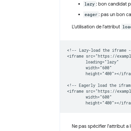
lazy
: bon candidat p
eager
: pas un bon c
L'utilisation de l'attribut
loa
<!-- Lazy-load the iframe -
<iframe src="https://exampl
        loading="lazy"

        width="600"

        height="400"></ifra
<!-- Eagerly load the iframe
<iframe src="https://exampl
        width="600"

Ne pas spécifier l'attribut 