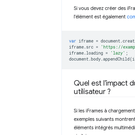
Si vous devez créer des iF
l'élément est également
com
var
iframe
=
document
.
creat
iframe
.
src
=
'https://exam
iframe
.
loading
=
'lazy'
;
document
.
body
.
appendChild
(
i
Quel est l'impact 
utilisateur ?
Si les iFrames à chargement 
exemples suivants montrent
éléments intégrés multimédi