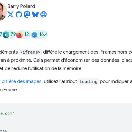
Barry Pollard
7
79
121
16.4
 éléments
<iframe>
diffère le chargement des iFrames hors é
l'écran à proximité. Cela permet d'économiser des données, d'a
t de réduire l'utilisation de la mémoire.
différé des images
, utilisez l'attribut
loading
pour indiquer 
n iFrame.
le.com"
me