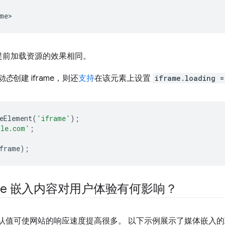
提前加载资源的效果相同。
动态
创建 iframe，则还
支持
在该元素上设置
iframe.loading =
eElement
(
'iframe'
);
ple.com'
;
frame
);
ame 嵌入内容对用户体验有何影响？
为默认值可使网站的响应速度提高很多。 以下示例展示了媒体嵌入的互动