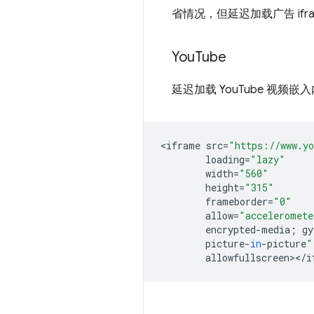
省情况，但延迟加载广告 ifr
You
Tube
延迟加载 YouTube 视频
<
iframe
src
=
"https://www.y
loading
=
"lazy"
width
=
"560"
height
=
"315"
frameborder
=
"0"
allow
=
"acceleromete
encrypted
-
media
;
gy
picture
-
in
-
picture
"
allowfullscreen
><
/
i