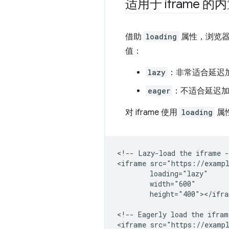
适用于 iframe
借助
loading
属性，浏览器
值：
lazy
：非常适合延迟
eager
：不适合延迟
对 iframe 使用
loading
属
<!-- Lazy-load the iframe -
<iframe src="https://exampl
        loading="lazy"

        width="600"

        height="400"></ifra
<!-- Eagerly load the iframe
<iframe src="https://exampl