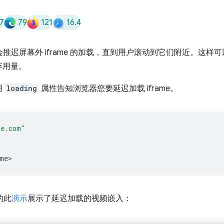
7
79
121
16.4
推迟屏幕外 iframe 的加载，直到用户滚动到它们附近。这样
存用量。
用
loading
属性告知浏览器您要延迟加载 iframe。
le.com"
me
的此
演示
展示了延迟加载的视频嵌入：