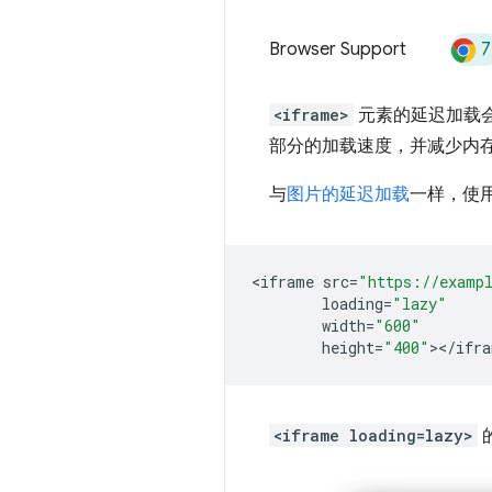
7
Browser Support
<iframe>
元素的延迟加载会
部分的加载速度，并减少内
与
图片的延迟加载
一样，使
<
iframe
src
=
"https://examp
loading
=
"lazy"
width
=
"600"
height
=
"400"
><
/
ifra
<iframe loading=lazy>