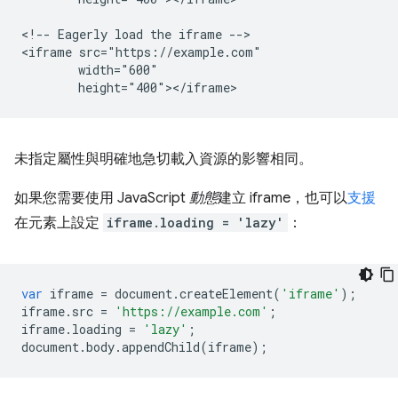
<!-- Eagerly load the iframe -->

<iframe src="https://example.com"

        width="600"

未指定屬性與明確地急切載入資源的影響相同。
如果您需要使用 JavaScript
動態
建立 iframe，也可以
支援
在元素上設定
iframe.loading = 'lazy'
：
var
iframe
=
document
.
createElement
(
'iframe'
);
iframe
.
src
=
'https://example.com'
;
iframe
.
loading
=
'lazy'
;
document
.
body
.
appendChild
(
iframe
);