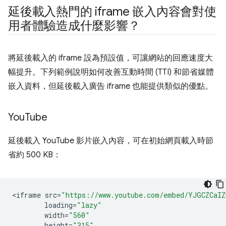
延後載入熱門的 iframe 嵌入內容會對使
用者體驗造成什麼影響？
將延後載入的 iframe 設為預設值，可讓網站的回應速度大
幅提升。下列範例說明如何改善互動時間 (TTI) 和節省媒體
嵌入資料，但延後載入廣告 iframe 也能提供類似的優點。
You
Tube
延後載入 YouTube 影片嵌入內容，可在初始網頁載入時節
省約 500 KB：
<
iframe
src
=
"https://www.youtube.com/embed/YJGCZCaI
loading
=
"lazy"
width
=
"560"
height
=
"315"