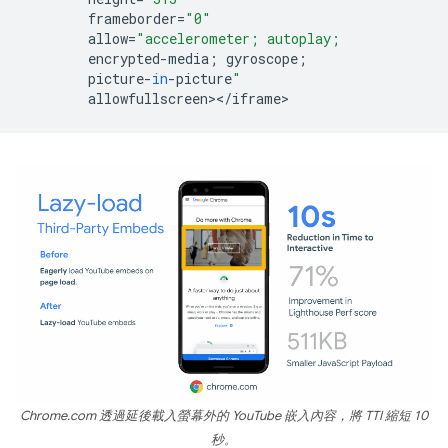
frameborder
=
"0"
allow
=
"accelerometer; autoplay;
encrypted
-
media
;
gyroscope
;
picture
-
in
-
picture
"
allowfullscreen
><
/
iframe
Chrome.com 透過延後載入螢幕外的 YouTube 嵌入內容，將 TTI 縮短 10
秒。