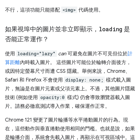
不行，這項功能只能搭配
<img>
代碼使用。
如果視埠中的圖片並非立即顯示，
loading
是
否能正常運作？
使用
loading="lazy"
can
可避免在圖片不可見但位於
計
算距離
內時載入圖片。 這些圖片可能位於輪轉介面後方，
或因特定螢幕尺寸而遭 CSS 隱藏。舉例來說，Chrome、
Safari 和 Firefox 不會使用
display: none;
樣式載入圖
片，無論是在圖片元素或父項元素上。不過，其他圖片隱藏
技術 (例如使用
opacity:0
樣式) 仍會導致瀏覽器載入圖
片。請務必徹底測試導入作業，確保運作正常。
Chrome 121 變更了圖片輪播等水平捲動圖片的行為。現
在，這些動作與垂直捲動使用相同的門檻。也就是說，如果
是輪播介面，系統會先載入圖片，再顯示在可視區域中。這