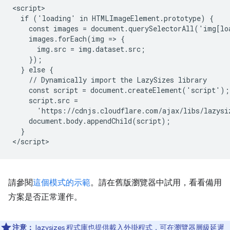
<script>

  if ('loading' in HTMLImageElement.prototype) {

    const images = document.querySelectorAll('img[lo
    images.forEach(img => {

      img.src = img.dataset.src;

    });

  } else {

    // Dynamically import the LazySizes library

    const script = document.createElement('script');

    script.src =

      'https://cdnjs.cloudflare.com/ajax/libs/lazysi
    document.body.appendChild(script);

  }

請參閱
這個模式的示範
。請在舊版瀏覽器中試用，看看備用
方案是否正常運作。
注意：
lazysizes 程式庫也提供
載入外掛程式
，可在瀏覽器層級延遲