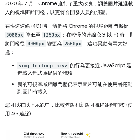
2020 年 7 月，Chrome 進行了重大改良，調整圖片延遲載
入的視埠距離門檻，以更符合開發人員的期望。
在快速連線 (4G) 時，我們將 Chrome 的視埠距離門檻從
3000px
降低至
1250px
；在較慢的連線 (3G 以下) 時，則
將門檻從
4000px
變更為
2500px
。這項異動有兩大好
處：
<img loading=lazy>
的行為更接近 JavaScript 延
遲載入程式庫提供的體驗。
新的可視區域距離門檻仍表示圖片可能在使用者捲動
到圖片時載入。
您可以在以下示範中，比較舊版和新版可視區距離門檻 (使
用 4G 連線)：