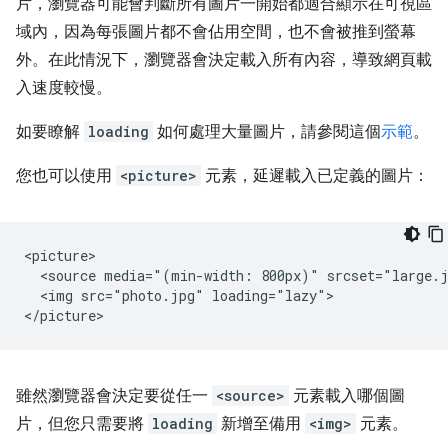
片，瀏覽器可能會判斷所有圖片一開始都適合顯示在可視區
域內，因為每張圖片都不會佔用空間，也不會被推到螢幕
外。在此情況下，瀏覽器會決定載入所有內容，導致網頁載
入速度較慢。
如要瞭解
loading
如何處理大量圖片，請參閱這個
示範
。
您也可以使用
<picture>
元素，延遲載入已定義的圖片：
<picture>

  <source media="(min-width: 800px)" srcset="large.j
  <img src="photo.jpg" loading="lazy">

雖然瀏覽器會決定要從任一
<source>
元素載入哪個圖
片，但您只需要將
loading
新增至備用
<img>
元素。