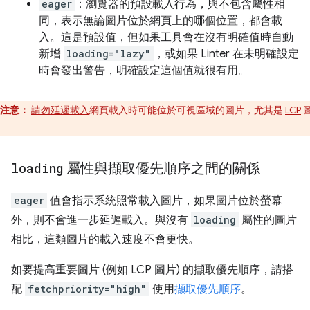
eager
：瀏覽器的預設載入行為，與不包含屬性相
同，表示無論圖片位於網頁上的哪個位置，都會載
入。這是預設值，但如果工具會在沒有明確值時自動
新增
loading="lazy"
，或如果 Linter 在未明確設定
時會發出警告，明確設定這個值就很有用。
注意：
請勿延遲載入
網頁載入時可能位於可視區域的圖片，尤其是
LCP
。
loading
屬性與擷取優先順序之間的關係
eager
值會指示系統照常載入圖片，如果圖片位於螢幕
外，則不會進一步延遲載入。與沒有
loading
屬性的圖片
相比，這類圖片的載入速度不會更快。
如要提高重要圖片 (例如 LCP 圖片) 的擷取優先順序，請搭
配
fetchpriority="high"
使用
擷取優先順序
。