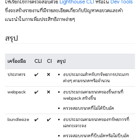
ให้เรียกใช้การตรวจสอบด้วย
Lighthouse CLI
หรือใน
Dev Tools
ซึ่งจะสร้างรายงานที่มีรายละเอียดเกี่ยวกับปัญหาคอขวดและคำ
แนะนำในการเพิ่มประสิทธิภาพง่ายๆ
สรุป
เครื่องมือ
CLI
CI
สรุป
ประภาคาร
✔️
❌
งบประมาณสำหรับทรัพยากรประเภท
ต่างๆ ตามขนาดหรือจำนวน
webpack
✔️
❌
งบประมาณตามขนาดของชิ้นงานที่
webpack สร้างขึ้น
ตรวจสอบขนาดที่ไม่ได้บีบอัด
bundlesize
✔️
✔️
งบประมาณตามขนาดของทรัพยากรที่
เฉพาะเจาะจง
ตรวจสอบขนาดที่บีบอัดหรือไม่บีบอัด