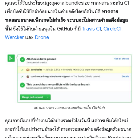
คุณจะได้รับประโยชน์สูงสุดจาก bundlesize หากผสานรวมกับ CI
เพื่อบังคับใช้ขีดจำกัดขนาดในคำขอดึงโดยอัตโนมัติ
หากการ
ทดสอบขนาดแพ็กเกจไม่สำเร็จ ระบบจะไม่ผสานคําขอดึงข้อมูล
นั้น
ซึ่งใช้ได้กับคำขอพุลใน GitHub ที่มี
Travis CI
,
CircleCI
,
Wercker
และ
Drone
สถานะการตรวจสอบขนาดแพ็กเกจใน GitHub
คุณอาจมีแอปที่ทำงานได้อย่างรวดเร็วในวันนี้ แต่การเพิ่มโค้ดใหม่
อาจทำให้แอปทำงานช้าลงได้ การตรวจสอบคำขอดึงข้อมูลด้วยขนาด