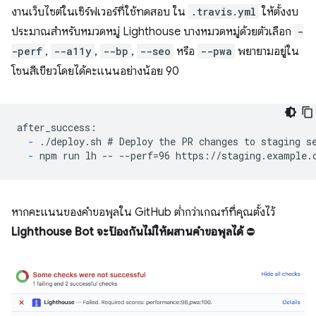
งานเว็บไซต์ในเซิร์ฟเวอร์ที่ใช้ทดสอบ ใน
.travis.yml
ให้ตั้งงบ
ประมาณสำหรับหมวดหมู่ Lighthouse บางหมวดหมู่ด้วยตัวเลือก
-
-perf
,
--a11y
,
--bp
,
--seo
หรือ
--pwa
พยายามอยู่ใน
โซนสีเขียวโดยได้คะแนนอย่างน้อย 90
after_success:

-
 ./deploy.sh # Deploy the PR changes to staging se
-
 npm run lh -- --perf=96 https://staging.example.
หากคะแนนของคำขอพุลใน GitHub ต่ำกว่าเกณฑ์ที่คุณตั้งไว้
Lighthouse Bot จะป้องกันไม่ให้ผสานคำขอพุลได้
⛔