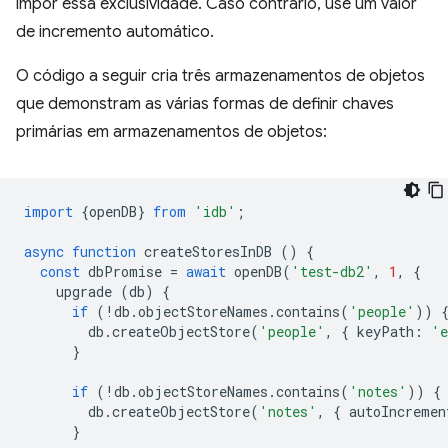
impor essa exclusividade. Caso contrário, use um valor
de incremento automático.
O código a seguir cria três armazenamentos de objetos
que demonstram as várias formas de definir chaves
primárias em armazenamentos de objetos:
import
{
openDB
}
from
'idb'
;
async
function
createStoresInDB
()
{
const
dbPromise
=
await
openDB
(
'test-db2'
,
1
,
{
upgrade
(
db
)
{
if
(
!
db
.
objectStoreNames
.
contains
(
'people'
))
db
.
createObjectStore
(
'people'
,
{
keyPath
:
'e
}
if
(
!
db
.
objectStoreNames
.
contains
(
'notes'
))
{
db
.
createObjectStore
(
'notes'
,
{
autoIncremen
}