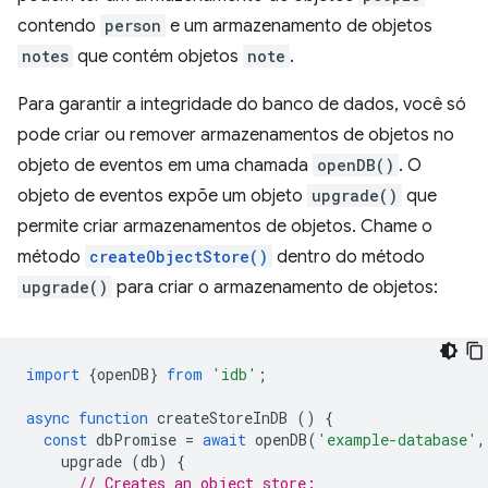
contendo
person
e um armazenamento de objetos
notes
que contém objetos
note
.
Para garantir a integridade do banco de dados, você só
pode criar ou remover armazenamentos de objetos no
objeto de eventos em uma chamada
openDB()
. O
objeto de eventos expõe um objeto
upgrade()
que
permite criar armazenamentos de objetos. Chame o
método
createObjectStore()
dentro do método
upgrade()
para criar o armazenamento de objetos:
import
{
openDB
}
from
'idb'
;
async
function
createStoreInDB
()
{
const
dbPromise
=
await
openDB
(
'example-database'
,
upgrade
(
db
)
{
// Creates an object store: