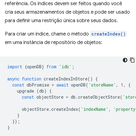
referência. Os índices devem ser feitos quando você
cria seus armazenamentos de objetos e pode ser usado
para definir uma restrição única sobre seus dados.
Para criar um índice, chame o método
createIndex()
em uma instância de repositório de objetos:
import
{
openDB
}
from
'idb'
;
async
function
createIndexInStore
()
{
const
dbPromise
=
await
openDB
(
'storeName'
,
1
,
{
upgrade
(
db
)
{
const
objectStore
=
db
.
createObjectStore
(
'stor
objectStore
.
createIndex
(
'indexName'
,
'property
}
});
}