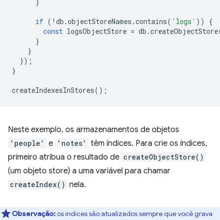
}
if
(
!
db
.
objectStoreNames
.
contains
(
'logs'
))
{
const
logsObjectStore
=
db
.
createObjectStore
}
}
});
}
createIndexesInStores
();
Neste exemplo, os armazenamentos de objetos
'people'
e
'notes'
têm índices. Para crie os índices,
primeiro atribua o resultado de
createObjectStore()
(um objeto store) a uma variável para chamar
createIndex()
nela.
Observação:
os índices são atualizados sempre que você grava