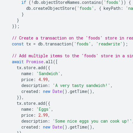
if
(
!
db
.
objectStoreNames
.
contains
(
'foods'
))
{
db
.
createObjectStore
(
'foods'
,
{
keyPath
:
'n
}
}
});
// Create a transaction on the 'foods' store in re
const
tx
=
db
.
transaction
(
'foods'
,
'readwrite'
);
// Add multiple items to the 'foods' store in a si
await
Promise
.
all
([
tx
.
store
.
add
({
name
:
'Sandwich'
,
price
:
4.99
,
description
:
'A very tasty sandwich!'
,
created
:
new
Date
().
getTime
(),
}),
tx
.
store
.
add
({
name
:
'Eggs'
,
price
:
2.99
,
description
:
'Some nice eggs you can cook up!'
created
:
new
Date
().
getTime
(),
}),