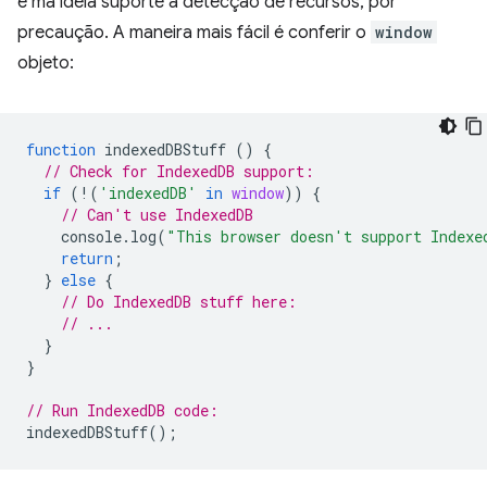
é má ideia suporte à detecção de recursos, por
precaução. A maneira mais fácil é conferir o
window
objeto:
function
indexedDBStuff
()
{
// Check for IndexedDB support:
if
(
!
(
'indexedDB'
in
window
))
{
// Can't use IndexedDB
console
.
log
(
"This browser doesn't support Indexe
return
;
}
else
{
// Do IndexedDB stuff here:
// ...
}
}
// Run IndexedDB code:
indexedDBStuff
();