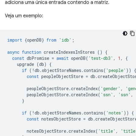
adiciona uma única entrada contendo a matriz.
Veja um exemplo:
import
{
openDB
}
from
'idb'
;
async
function
createIndexesInStores
()
{
const
dbPromise
=
await
openDB
(
'test-db3'
,
1
,
{
upgrade
(
db
)
{
if
(
!
db
.
objectStoreNames
.
contains
(
'people'
))
const
peopleObjectStore
=
db
.
createObjectSto
peopleObjectStore
.
createIndex
(
'gender'
,
'gen
peopleObjectStore
.
createIndex
(
'ssn'
,
'ssn'
,
}
if
(
!
db
.
objectStoreNames
.
contains
(
'notes'
))
{
const
notesObjectStore
=
db
.
createObjectStor
notesObjectStore
.
createIndex
(
'title'
,
'title