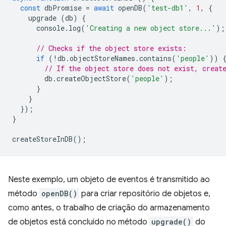
const
dbPromise
=
await
openDB
(
'test-db1'
,
1
,
{
upgrade
(
db
)
{
console
.
log
(
'Creating a new object store...'
);
// Checks if the object store exists:
if
(
!
db
.
objectStoreNames
.
contains
(
'people'
))
// If the object store does not exist, creat
db
.
createObjectStore
(
'people'
);
}
}
});
}
createStoreInDB
();
Neste exemplo, um objeto de eventos é transmitido ao
método
openDB()
para criar repositório de objetos e,
como antes, o trabalho de criação do armazenamento
de objetos está concluído no método
upgrade()
do