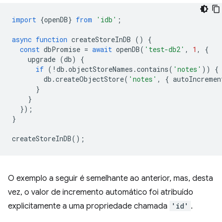
import
{
openDB
}
from
'idb'
;
async
function
createStoreInDB
()
{
const
dbPromise
=
await
openDB
(
'test-db2'
,
1
,
{
upgrade
(
db
)
{
if
(
!
db
.
objectStoreNames
.
contains
(
'notes'
))
{
db
.
createObjectStore
(
'notes'
,
{
autoIncremen
}
}
});
}
createStoreInDB
();
O exemplo a seguir é semelhante ao anterior, mas, desta
vez, o valor de incremento automático foi atribuído
explicitamente a uma propriedade chamada
'id'
.