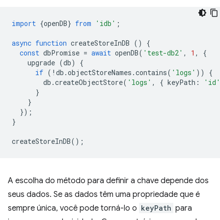
import
{
openDB
}
from
'idb'
;
async
function
createStoreInDB
()
{
const
dbPromise
=
await
openDB
(
'test-db2'
,
1
,
{
upgrade
(
db
)
{
if
(
!
db
.
objectStoreNames
.
contains
(
'logs'
))
{
db
.
createObjectStore
(
'logs'
,
{
keyPath
:
'id
}
}
});
}
createStoreInDB
();
A escolha do método para definir a chave depende dos
seus dados. Se as dados têm uma propriedade que é
sempre única, você pode torná-lo o
keyPath
para