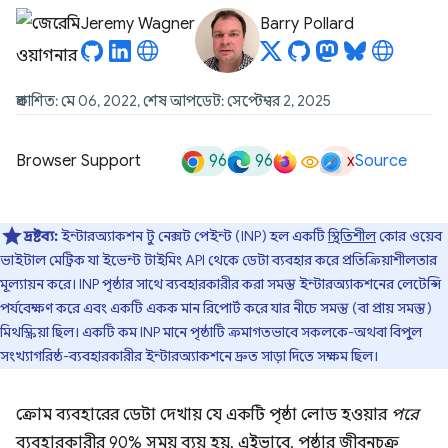
Jeremy Wagner
Barry Pollard
প্রকাশিত: মে 06, 2022, শেষ আপডেট: সেপ্টেম্বর 2, 2025
96
96
x
Browser Support
Source
দ্রষ্টব্য:
ইন্টারঅ্যাকশন টু নেক্সট পেইন্ট (INP) হল একটি
স্থিতিশীল
কোর ওয়েব
ভাইটাল মেট্রিক যা ইভেন্ট টাইমিং API থেকে ডেটা ব্যবহার করে প্রতিক্রিয়াশীলতার
মূল্যায়ন করে। INP পৃষ্ঠার সাথে ব্যবহারকারীর করা সমস্ত ইন্টারঅ্যাকশনের লেটেন্সি
পর্যবেক্ষণ করে এবং একটি একক মান রিপোর্ট করে যার নীচে সমস্ত (বা প্রায় সমস্ত)
মিথস্ক্রিয়া ছিল। একটি কম INP মানে পৃষ্ঠাটি ক্রমাগতভাবে সকলকে-অথবা বিপুল
সংখ্যাগরিষ্ঠ-ব্যবহারকারীর ইন্টারঅ্যাকশনে দ্রুত সাড়া দিতে সক্ষম ছিল।
ক্রোম ব্যবহারের ডেটা দেখায় যে একটি পৃষ্ঠা লোড হওয়ার
পরে
ব্যবহারকারীর 90% সময় ব্যয় হয়, এইভাবে, পৃষ্ঠার জীবনচক্র