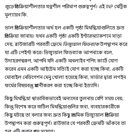
জুড়ে
প্রতিক্রিয়াশীলতার যত্নশীল পরিমাপ গুরুত্বপূর্ণ। এই INP মেট্রিক
মূল্যায়ন কি.
ভাল প্রতিক্রিয়াশীলতার অর্থ হল একটি পৃষ্ঠা মিথস্ক্রিয়াগুলিতে দ্রুত
প্রতিক্রিয়া জানায়। যখন একটি পৃষ্ঠা একটি ইন্টারঅ্যাকশনে সাড়া
দেয়, ব্রাউজারটি পরবর্তী ফ্রেমে
ভিজ্যুয়াল ফিডব্যাক
উপস্থাপন করে
যা এটি পেইন্ট করে। ভিজ্যুয়াল ফিডব্যাক আপনাকে বলে,
উদাহরণস্বরূপ, আপনি যদি একটি অনলাইন শপিং কার্টে যোগ
করেন এমন একটি আইটেম সত্যিই যোগ করা হচ্ছে কিনা, একটি
মোবাইল নেভিগেশন মেনু খোলা হয়েছে কিনা, সার্ভার দ্বারা লগইন
ফর্মের বিষয়বস্তু প্রমাণীকরণ করা হচ্ছে কিনা ইত্যাদি।
কিছু মিথস্ক্রিয়া স্বাভাবিকভাবেই অন্যদের তুলনায় বেশি সময় নেয়,
কিন্তু বিশেষ করে জটিল মিথস্ক্রিয়াগুলির জন্য, ব্যবহারকারীকে
কিছু ঘটছে তা বলার জন্য দ্রুত কিছু প্রাথমিক ভিজ্যুয়াল প্রতিক্রিয়া
উপস্থাপন করা গুরুত্বপূর্ণ। ব্রাউজার যে পরবর্তী ফ্রেমটি আঁকবে তা
হল এটি করার প্রথম সুযোগ।