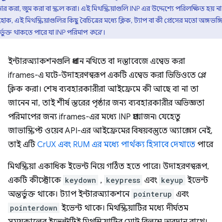
র করা, জুম করা বা স্ক্রল করা। এই মিথস্ক্রিয়াগুলি INP এর উদ্দেশ্যে পরিলক্ষিত হয় না
োক, এই মিথস্ক্রিয়াগুলির কিছু বৈচিত্রের মধ্যে ক্লিক, ট্যাপ বা কী প্রেসের মতো অঙ্গভঙ্গ
র্ভুক্ত থাকতে পারে যা INP পরিমাপ
করে
।
ইন্টারঅ্যাকশনগুলি প্রধান নথিতে বা দস্তাবেজে এম্বেড করা
iframes-এ ঘটে-উদাহরণস্বরূপ একটি এম্বেড করা ভিডিওতে প্লে
ক্লিক করা। শেষ ব্যবহারকারীরা আইফ্রেমে কী আছে বা না তা
জানেন না, তাই শীর্ষ স্তরের পৃষ্ঠার জন্য ব্যবহারকারীর অভিজ্ঞতা
পরিমাপের জন্য iframes-এর মধ্যে INP প্রয়োজন৷ যেহেতু
জাভাস্ক্রিপ্ট ওয়েব API-এর আইফ্রেমের বিষয়বস্তুতে অ্যাক্সেস নেই,
তাই এটি
CrUX এবং RUM এর মধ্যে পার্থক্য হিসাবে দেখাতে
পারে
মিথস্ক্রিয়া একাধিক ইভেন্ট নিয়ে গঠিত হতে পারে। উদাহরণস্বরূপ,
একটি কীস্ট্রোকে
keydown
,
keypress
এবং
keyup
ইভেন্ট
অন্তর্ভুক্ত থাকে। ট্যাপ ইন্টারঅ্যাকশনে
pointerup
এবং
pointerdown
ইভেন্ট থাকে। মিথস্ক্রিয়াটির মধ্যে দীর্ঘতম
সময়কালের ইভেন্টটিই মিথস্ক্রিয়াটির মোট বিলম্বে অবদান রাখে।