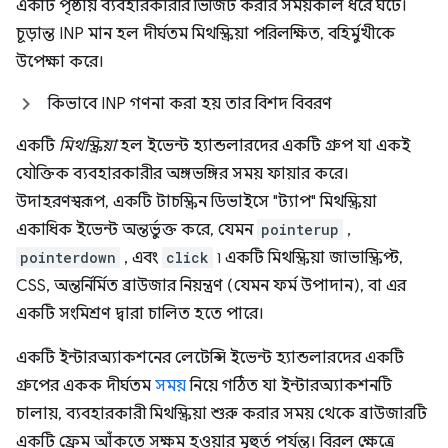
একটি পৃষ্ঠায় ব্যবহারকারীর ভিজিট করার সময়কাল ধরে ঘটে।
চূড়ান্ত INP মান হল দীর্ঘতম মিথস্ক্রিয়া পরিলক্ষিত, বহির্মুখীকে
উপেক্ষা করে।
কিভাবে INP গণনা করা হয় তার বিশদ বিবরণ
একটি
মিথস্ক্রিয়া
হল ইভেন্ট হ্যান্ডলারদের একটি গ্রুপ যা একই
যৌক্তিক ব্যবহারকারীর অঙ্গভঙ্গির সময় ফায়ার করে।
উদাহরণস্বরূপ, একটি টাচস্ক্রিন ডিভাইসে "ট্যাপ" মিথস্ক্রিয়া
একাধিক ইভেন্ট অন্তর্ভুক্ত করে, যেমন
pointerup
,
pointerdown
, এবং
click
৷ একটি মিথস্ক্রিয়া জাভাস্ক্রিপ্ট,
CSS, অন্তর্নির্মিত ব্রাউজার নিয়ন্ত্রণ (যেমন ফর্ম উপাদান), বা এর
একটি সংমিশ্রণ দ্বারা চালিত হতে পারে।
একটি ইন্টারঅ্যাকশনের লেটেন্সি ইভেন্ট হ্যান্ডলারদের একটি
গ্রুপের একক দীর্ঘতম
সময়
নিয়ে গঠিত যা ইন্টারঅ্যাকশনটি
চালায়, ব্যবহারকারী মিথস্ক্রিয়া শুরু করার সময় থেকে ব্রাউজারটি
একটি ফ্রেম আঁকতে সক্ষম হওয়ার মুহুর্ত পর্যন্ত। বিরল ক্ষেত্রে