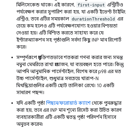
মিলিসেকেন্ড থাকে। এই কারণে,
first-input
এন্ট্রিটিও
পর্যবেক্ষণ করার সুপারিশ করা হয়, যা একটি ইভেন্ট টাইমিং
এন্ট্রিও, তবে এটির সময়কাল
durationThreshold
এর
চেয়ে কম হলেও এটি পর্যবেক্ষণযোগ্য হওয়ার নিশ্চয়তা
দেওয়া হয়। এটি নিশ্চিত করতে সাহায্য করে যে
ইন্টারঅ্যাকশন সহ পৃষ্ঠাগুলি সর্বদা কিছু INP মান রিপোর্ট
করে।
সম্পূর্ণরূপে প্রযুক্তিগতভাবে শতকরা গণনা করার জন্য সমস্ত
নমুনা মেমরিতে রাখা প্রয়োজন, যা ব্যয়বহুল হতে পারে। কিন্তু
আপনি আনুমানিক পার্সেন্টাইল, বিশেষ করে p98 এর মত
উচ্চ পার্সেন্টাইল, শুধুমাত্র সবচেয়ে খারাপ-N
মিথস্ক্রিয়াগুলির একটি ছোট তালিকা রেখে। 10 একটি
সাধারণ পছন্দ।
যদি একটি পৃষ্ঠা
পিছনে/ফরোয়ার্ড ক্যাশে
থেকে পুনরুদ্ধার
করা হয়, তবে এর INP মান শূন্যে রিসেট করা উচিত কারণ
ব্যবহারকারীরা এটি একটি স্বতন্ত্র পৃষ্ঠা পরিদর্শন হিসাবে
অনুভব করেন৷