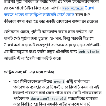
তারপর পৃষ্ঠা আনলোড করার সময় এই সমস্ত ইন্টারঅ্যাকশনের
98 তম পার্সেন্টাইল নিতে হবে। আপনি
web vitals
উল্লেখ
করতে পারেন জাভাস্ক্রিপ্ট লাইব্রেরি সোর্স কোড
যাতে INP
কীভাবে গণনা করা হয় তার একটি রেফারেন্স বাস্তবায়ন রয়েছে।
বেশিরভাগ ক্ষেত্রে, পৃষ্ঠাটি আনলোড করার সময় বর্তমান INP
মানটি সেই পৃষ্ঠার জন্য চূড়ান্ত INP মান, কিন্তু পরবর্তী বিভাগে
উল্লেখ করা কয়েকটি গুরুত্বপূর্ণ ব্যতিক্রম রয়েছে৷ ওয়েব এপিআই-
এর সীমাবদ্ধতার মধ্যে যতটা সম্ভব এইগুলির জন্য
web vitals
জাভাস্ক্রিপ্ট লাইব্রেরি অ্যাকাউন্ট করে।
মেট্রিক এবং API-এর মধ্যে পার্থক্য
104 মিলিসেকেন্ডের নিচের
event
এন্ট্রি কর্মক্ষমতা
পর্যবেক্ষক ব্যবহার করে ডিফল্টভাবে রিপোর্ট করে না। এই
ডিফল্ট পরিবর্তন করা যেতে পারে যখন একটি পারফরম্যান্স
পর্যবেক্ষক
durationThreshold
প্যারামিটার ব্যবহার
করে নিবন্ধিত হয় কিন্তু এমনকি এটির ন্যূনতম মান 16