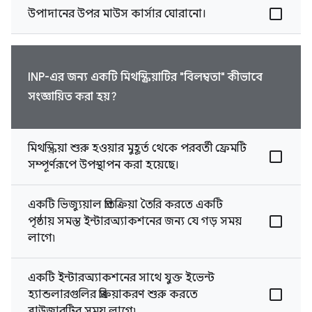
উপাদানের উপর মাউস কার্সার ঘোরানো।
INP-এর জন্য একটি মিথস্ক্রিয়াটির "বিলম্বতা" কীভাবে
সংজ্ঞায়িত করা হয়?
মিথস্ক্রিয়া শুরু হওয়ার মুহূর্ত থেকে পরবর্তী ফ্রেমটি
সম্পূর্ণরূপে উপস্থাপন করা হয়েছে।
একটি ভিজ্যুয়াল প্রতিক্রিয়া তৈরি করতে একটি
পৃষ্ঠায় সমস্ত ইন্টারঅ্যাকশনের জন্য যে গড় সময়
লাগে৷
একটি ইন্টারঅ্যাকশনের সাথে যুক্ত ইভেন্ট
হ্যান্ডলারগুলির প্রক্রিয়াকরণ শুরু করতে
ব্রাউজারটির সময় লাগে৷