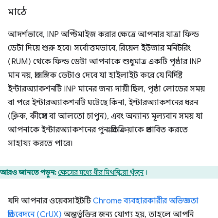
মাঠে
আদর্শভাবে, INP অপ্টিমাইজ করার ক্ষেত্রে আপনার যাত্রা ফিল্ড
ডেটা দিয়ে শুরু হবে। সর্বোত্তমভাবে, রিয়েল ইউজার মনিটরিং
(RUM) থেকে ফিল্ড ডেটা আপনাকে শুধুমাত্র একটি পৃষ্ঠার INP
মান নয়, প্রাসঙ্গিক ডেটাও দেবে যা হাইলাইট করে যে নির্দিষ্ট
ইন্টারঅ্যাকশনটি INP মানের জন্য দায়ী ছিল, পৃষ্ঠা লোডের সময়
বা পরে ইন্টারঅ্যাকশনটি ঘটেছে কিনা, ইন্টারঅ্যাকশনের ধরন
(ক্লিক, কীপ্রেস বা আলতো চাপুন), এবং অন্যান্য মূল্যবান সময় যা
আপনাকে ইন্টারঅ্যাকশনের পুনঃপ্রতিক্রিয়াকে প্রভাবিত করতে
সাহায্য করতে পারে।
আরও জানতে পড়ুন:
ক্ষেত্রের মধ্যে ধীর মিথস্ক্রিয়া খুঁজুন
।
যদি আপনার ওয়েবসাইটটি
Chrome ব্যবহারকারীর অভিজ্ঞতা
প্রতিবেদনে (CrUX)
অন্তর্ভুক্তির জন্য যোগ্য হয়, তাহলে আপনি