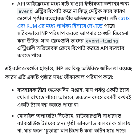
API আইফ্রেমের মধ্যে ঘটে যাওয়া ইন্টারঅ্যাকশনের জন্য
event
এন্ট্রির রিপোর্ট করে না কিন্তু মেট্রিক করে কারণ
সেগুলি পৃষ্ঠার ব্যবহারকারীর অভিজ্ঞতার অংশ। এটি
CrUX
এবং RUM এর মধ্যে পার্থক্য হিসাবে দেখাতে
পারে।
সঠিকভাবে INP পরিমাপ করতে আপনার সেগুলি বিবেচনা
করা উচিত। সাব-ফ্রেমগুলি তাদের
event-timing
এন্ট্রিগুলি অভিভাবক ফ্রেমে রিপোর্ট করতে API ব্যবহার
করতে পারে।
এই ব্যতিক্রমগুলি ছাড়াও, INP এর কিছু অতিরিক্ত জটিলতা রয়েছে
কারণ এটি একটি পৃষ্ঠার সমগ্র জীবনকাল পরিমাপ করে:
ব্যবহারকারীরা
অনেক
দিন, সপ্তাহ, মাস পর্যন্ত একটি ট্যাব
খোলা রাখতে পারে। আসলে, একজন ব্যবহারকারী কখনই
একটি ট্যাব বন্ধ করতে পারে না।
মোবাইল অপারেটিং সিস্টেমে, ব্রাউজারগুলি সাধারণত
ব্যাকগ্রাউন্ড ট্যাবের জন্য পৃষ্ঠা আনলোড কলব্যাক চালায়
না, যার ফলে "চূড়ান্ত" মান রিপোর্ট করা কঠিন হয়ে পড়ে।