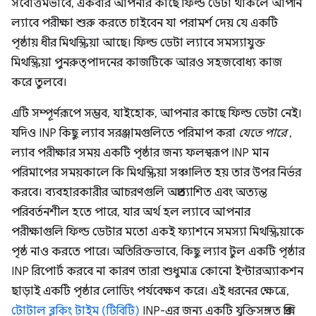
সর্বোত্তমভাবে, একবার আপনার কাছে ফিল্ড ডেটা থাকলে আপনি
ল্যাবে পরীক্ষা শুরু করতে চাইবেন যা পরামর্শ দেয় যে একটি
পৃষ্ঠায় ধীর মিথস্ক্রিয়া আছে। ফিল্ড ডেটা ল্যাবে সমস্যাযুক্ত
মিথস্ক্রিয়া পুনরুত্পাদনের কাজটিকে আরও সহজবোধ্য কাজ
করে তুলবে।
এটি সম্পূর্ণরূপে সম্ভব, যাইহোক, আপনার কাছে ফিল্ড ডেটা নেই।
যদিও INP কিছু ল্যাব সরঞ্জামগুলিতে পরিমাপ করা
যেতে পারে
,
ল্যাব পরীক্ষার সময় একটি পৃষ্ঠার জন্য ফলস্বরূপ INP মান
পরিমাপের সময়কালে কি মিথস্ক্রিয়া সঞ্চালিত হয় তার উপর নির্ভর
করবে। ব্যবহারকারীর আচরণগুলি অপ্রত্যাশিত এবং অত্যন্ত
পরিবর্তনশীল হতে পারে, যার অর্থ হল ল্যাবে আপনার
পরীক্ষাগুলি ফিল্ড ডেটার মতো একই ফ্যাশনে সমস্যা মিথস্ক্রিয়াকে
পৃষ্ঠ নাও করতে পারে। অতিরিক্তভাবে, কিছু ল্যাব টুল একটি পৃষ্ঠার
INP রিপোর্ট করবে না কারণ তারা শুধুমাত্র কোনো ইন্টারঅ্যাকশন
ছাড়াই একটি পৃষ্ঠার লোডিং পর্যবেক্ষণ করে। এই ধরনের ক্ষেত্রে,
টোটাল ব্লকিং টাইম (টিবিটি)
INP-এর জন্য একটি যুক্তিসঙ্গত প্রক্সি