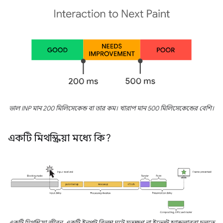
ভাল INP মান 200 মিলিসেকেন্ড বা তার কম। খারাপ মান 500 মিলিসেকেন্ডের বেশি।
একটি মিথস্ক্রিয়া মধ্যে কি?
একটি মিথস্ক্রিয়া জীবন. একটি ইনপুট বিলম্ব ঘটে যতক্ষণ না ইভেন্ট হ্যান্ডলাররা চলতে