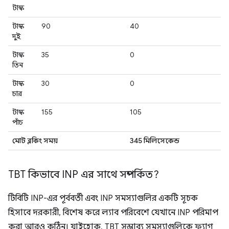
টাস্ক
টাস্ক
90
40
দুই
টাস্ক
35
0
তিন
টাস্ক
30
0
চার
টাস্ক
155
105
পাঁচ
মোট ব্লকিং সময়
345 মিলিসেকেন্ড
TBT কিভাবে INP এর সাথে সম্পর্কিত?
টিবিটি INP-এর পূর্ববর্তী এবং INP সমস্যাগুলির একটি সূচক
হিসাবে দরকারী, বিশেষ করে ল্যাব পরিবেশে যেখানে INP পরিমাপ
করা আরও কঠিন। যাইহোক, TBT সম্ভাব্য সমস্যাগুলিকে ফ্ল্যাগ