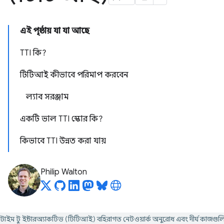
এই পৃষ্ঠায় যা যা আছে
TTI কি?
টিটিআই কীভাবে পরিমাপ করবেন
ল্যাব সরঞ্জাম
একটি ভাল TTI স্কোর কি?
কিভাবে TTI উন্নত করা যায়
Philip Walton
টাইম টু ইন্টারঅ্যাকটিভ (টিটিআই) বহিরাগত নেটওয়ার্ক অনুরোধ এবং দীর্ঘ কাজগুল