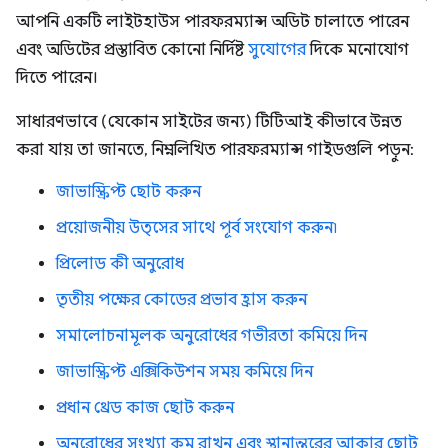
আপনি একটি লাইটহাউস পারফরম্যান্স অডিট চালাতে পারেন
এবং অডিটের প্রস্তাবিত কোনো নির্দিষ্ট
সুযোগের
দিকে মনোযোগ
দিতে পারেন।
সাধারণভাবে (যেকোন সাইটের জন্য) টিটিআই কীভাবে উন্নত
করা যায় তা জানতে, নিম্নলিখিত পারফরম্যান্স গাইডগুলি পড়ুন:
জাভাস্ক্রিপ্ট ছোট করুন
প্রয়োজনীয় উত্সের সাথে পূর্ব সংযোগ করুন৷
প্রিলোড কী অনুরোধ
তৃতীয় পক্ষের কোডের প্রভাব হ্রাস করুন
সমালোচনামূলক অনুরোধের গভীরতা কমিয়ে দিন
জাভাস্ক্রিপ্ট এক্সিকিউশন সময় কমিয়ে দিন
প্রধান থ্রেড কাজ ছোট করুন
অনুরোধের সংখ্যা কম রাখুন এবং স্থানান্তরের আকার ছোট