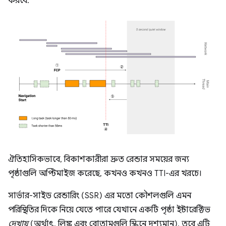
করবে:
ঐতিহাসিকভাবে, বিকাশকারীরা দ্রুত রেন্ডার সময়ের জন্য
পৃষ্ঠাগুলি অপ্টিমাইজ করেছে, কখনও কখনও TTI-এর খরচে।
সার্ভার-সাইড রেন্ডারিং (SSR) এর মতো কৌশলগুলি এমন
পরিস্থিতির দিকে নিয়ে যেতে পারে যেখানে একটি পৃষ্ঠা ইন্টারেক্টিভ
দেখায়
(অর্থাৎ, লিঙ্ক এবং বোতামগুলি স্ক্রিনে দৃশ্যমান), তবে এটি