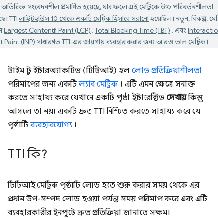
 অতিরিক্ত সংবেদনশীল প্রমাণিত হয়েছে, যার ফলে এই মেট্রিকে উচ্চ পরিবর্তনশীলতা
ছে। TTI
লাইটহাউস 10 থেকে একটি মেট্রিক হিসাবে সরানো
হয়েছিল। নতুন, বিকল্প, মেট্র
ন
Largest Contentful Paint (LCP)
,
Total Blocking Time (TBT)
, এবং
Interactio
 Paint (INP)
সাধারণত TTI-এর জায়গায় ব্যবহার করার জন্য আরও ভাল মেট্রিক।
টাইম টু ইন্টারঅ্যাকটিভ (টিটিআই) হল
লোড প্রতিক্রিয়াশীলতা
পরিমাপের জন্য একটি
ল্যাব মেট্রিক
। এটি এমন ক্ষেত্রে সনাক্ত
করতে সাহায্য করে যেখানে একটি পৃষ্ঠা ইন্টারেক্টিভ
দেখায়
কিন্তু
আসলে তা নয়। একটি দ্রুত TTI নিশ্চিত করতে সাহায্য করে যে
পৃষ্ঠাটি
ব্যবহারযোগ্য
।
TTI কি?
টিটিআই মেট্রিক পৃষ্ঠাটি লোড হতে শুরু করার সময় থেকে এর
প্রধান উপ-সম্পদ লোড হওয়া পর্যন্ত সময় পরিমাপ করে এবং এটি
ব্যবহারকারীর ইনপুটে দ্রুত প্রতিক্রিয়া জানাতে সক্ষম।