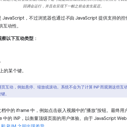
回调会运行，并且在呈现下一帧之前会发生延迟。
avaScript，不过浏览器也通过
不
由 JavaScript 提供
提供互动性。
观察以下互动类型
：
。
上的某个键。
页互动，例如悬停、缩放或滚动。系统不会为了计算 INP 而观测这些
按键。
的 iframe 中，例如点击嵌入视频中的“播放”按钮。最终用户不
中的 INP，以衡量顶级页面的用户体验。由于 JavaScript Web A
X 和 RUM 之间出现差异