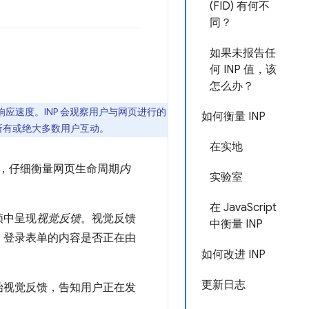
(FID) 有何不
同？
如果未报告任
何 INP 值，该
怎么办？
来评估响应速度。INP 会观察用户与网页进行的
如何衡量 INP
所有或绝大多数用户互动。
在实地
，仔细衡量网页生命周期
内
实验室
在 JavaScript
帧中呈现
视觉反馈
。视觉反馈
中衡量 INP
、登录表单的内容是否正在由
如何改进 INP
更新日志
始视觉反馈，告知用户正在发