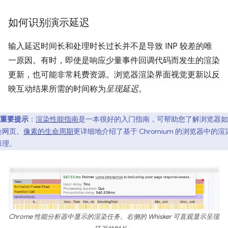
如何识别演示延迟
输入延迟时间长和处理时长过长并不是导致 INP 较差的唯
一原因。有时，即使是响应少量事件回调代码而发生的渲染
更新，也可能非常耗费资源。浏览器渲染界面视觉更新以反
映互动结果所需的时间称为
呈现延迟
。
重要提示
：
渲染性能指南
是一本很好的入门指南，可帮助您了解浏览器如
染网页。
像素的生命周期
更详细地介绍了基于 Chromium 的浏览器中的渲
原理。
Chrome 性能分析器中显示的渲染任务。右侧的 Whisker 可直观显示呈现