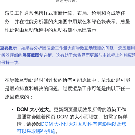
延迟的时长。
渲染工作通常包括样式重新计算、布局、绘制和合成等任
务，并在性能分析器的火焰图中用紫色和绿色块表示。总呈
现延迟由互动轨道中的互动右侧小尾巴表示。
重要提示
：如果要分析因渲染工作量大而导致互动缓慢的问题，您应启用
分析器顶部的
屏幕截图
复选框。这有助于您将界面更新与主线程上的相应
作保持一致。
在导致互动延迟时间过长的所有可能原因中，呈现延迟可能
是最难排查和解决的问题。过度渲染工作可能是由以下任一
原因造成的：
DOM 大小过大。
更新网页呈现效果所需的渲染工作
量通常会随着网页 DOM 的大小而增加。如需了解详
情，请参阅
DOM 大小过大对互动性有何影响以及您
可以采取哪些措施
。