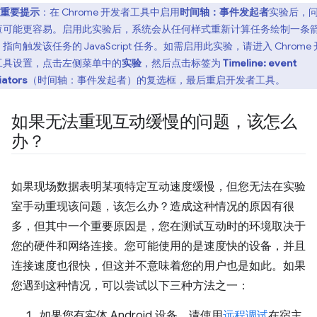
重要提示
：在 Chrome 开发者工具中启用
时间轴：事件发起者
实验后，
查可能更容易。启用此实验后，系统会从任何样式重新计算任务绘制一条
指向触发该任务的 JavaScript 任务。如需启用此实验，请进入 Chrome
工具设置，点击左侧菜单中的
实验
，然后点击标签为
Timeline: event
tiators
（时间轴：事件发起者）的复选框，最后重启开发者工具。
如果无法重现互动缓慢的问题，该怎么
办？
如果现场数据表明某项特定互动速度缓慢，但您无法在实验
室手动重现该问题，该怎么办？造成这种情况的原因有很
多，但其中一个重要原因是，您在测试互动时的环境取决于
您的硬件和网络连接。您可能使用的是速度快的设备，并且
连接速度也很快，但这并不意味着您的用户也是如此。如果
您遇到这种情况，可以尝试以下三种方法之一：
如果您有实体 Android 设备，请使用
远程调试
在宿主