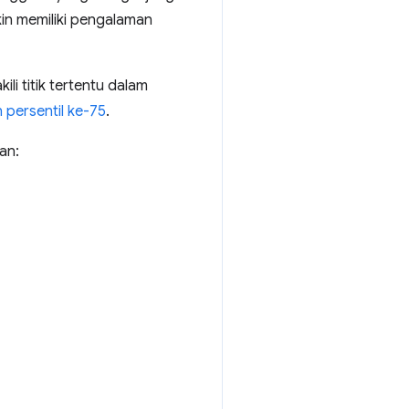
in memiliki pengalaman
li titik tertentu dalam
persentil ke-75
.
an: