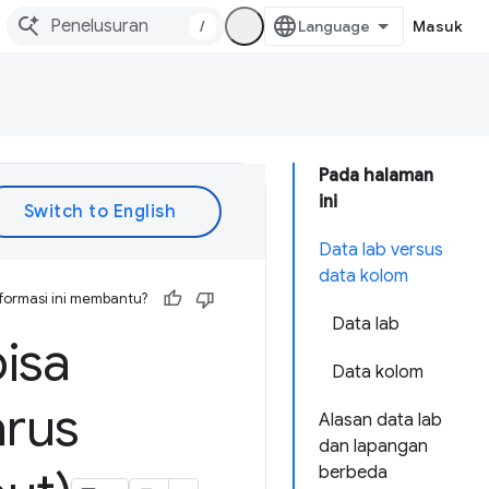
/
Masuk
Pada halaman
ini
Data lab versus
data kolom
formasi ini membantu?
Data lab
isa
Data kolom
arus
Alasan data lab
dan lapangan
berbeda