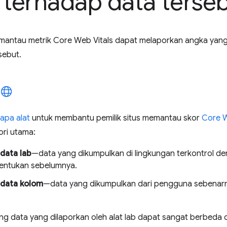
 terhadap data terse
memantau metrik Core Web Vitals dapat melaporkan angka yan
sebut.
apa alat
untuk membantu pemilik situs memantau skor
Core W
ori utama:
data lab
—data yang dikumpulkan di lingkungan terkontrol d
itentukan sebelumnya.
data kolom
—data yang dikumpulkan dari pengguna sebenarn
g data yang dilaporkan oleh alat lab dapat sangat berbeda