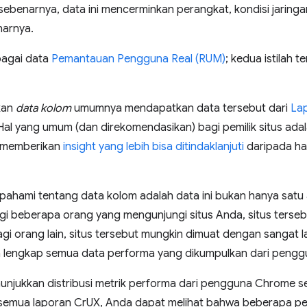
benarnya, data ini mencerminkan perangkat, kondisi jaringan
arnya.
bagai data
Pemantauan Pengguna Real (RUM)
; kedua istilah t
kan
data kolom
umumnya mendapatkan data tersebut dari
La
 Hal yang umum (dan direkomendasikan) bagi pemilik situs ada
 memberikan
insight yang lebih bisa ditindaklanjuti
daripada h
dipahami tentang data kolom adalah data ini bukan hanya satu
 bagi beberapa orang yang mengunjungi situs Anda, situs ters
gi orang lain, situs tersebut mungkin dimuat dengan sangat 
n lengkap semua data performa yang dikumpulkan dari pengg
unjukkan distribusi metrik performa dari pengguna Chrome 
pir semua laporan CrUX, Anda dapat melihat bahwa beberapa 