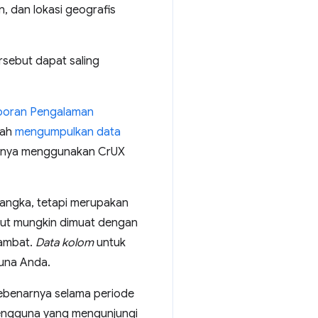
, dan lokasi geografis
ersebut dapat saling
poran Pengalaman
lah
mengumpulkan data
anya menggunakan CrUX
 angka, tetapi merupakan
ebut mungkin dimuat dengan
lambat.
Data kolom
untuk
una Anda.
sebenarnya selama periode
pengguna yang mengunjungi