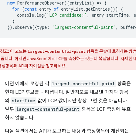
new
PerformanceObserver
((
entryList
)
=
>
{
for
(
const
entry
of
entryList
.
getEntries
())
{
console
.
log
(
'LCP candidate:'
,
entry
.
startTime
,
e
}
}).
observe
({
type
:
'largest-contentful-paint'
,
buffer
경고:
이 코드는
항목을 콘솔에 로깅하는 방
largest-contentful-paint
줍니다. 하지만 JavaScript에서 LCP를 측정하는 것은 더 복잡합니다. 자세한 
측정항목과 API의 차이점
을 참고하세요.
이전 예에서 로깅된 각
largest-contentful-paint
항목은
현재 LCP 후보를 나타냅니다. 일반적으로 내보낸 마지막 항목
의
startTime
값이 LCP 값이지만 항상 그런 것은 아닙니다.
일부
largest-contentful-paint
항목은 LCP 측정에 유효
하지 않습니다.
다음 섹션에서는 API가 보고하는 내용과 측정항목이 계산되는