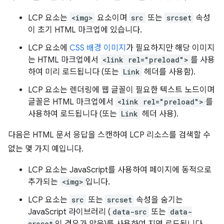
LCP 요소는
<img>
요소이며
src
또는
srcset
속성
이 초기 HTML 마크업에 있습니다.
LCP 요소에
CSS 배경 이미지
가 필요하지만 해당 이미지
는 HTML 마크업에서
<link rel="preload">
를 사용
하여 미리 로드됩니다 (또는
Link
헤더를 사용함).
LCP 요소는 렌더링에 웹 글꼴이 필요한 텍스트 노드이며
글꼴은 HTML 마크업에서
<link rel="preload">
를
사용하여 로드됩니다 (또는
Link
헤더 사용).
다음은 HTML 문서 응답을 스캔하여 LCP 리소스를 검색할 수
없는 몇 가지 예입니다.
LCP 요소는 JavaScript를 사용하여 페이지에 동적으로
추가되는
<img>
입니다.
LCP 요소는
src
또는
srcset
속성을 숨기는
JavaScript 라이브러리 (
data-src
또는
data-
srcset
인 경우가 많음)를 사용하여 지연 로드됩니다.