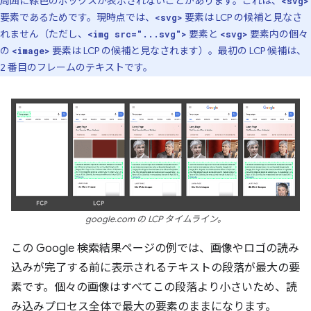
周囲に緑色のボックスが表示されないことがあります。これは、
<svg>
要素であるためです。現時点では、
要素は LCP の候補と見なさ
<svg>
れません（ただし、
要素と
要素内の個々
<img src="...svg">
<svg>
の
要素は LCP の候補と見なされます）。最初の LCP 候補は、
<image>
2 番目のフレームのテキストです。
google.com の LCP タイムライン。
この Google 検索結果ページの例では、画像やロゴの読み
込みが完了する前に表示されるテキストの段落が最大の要
素です。個々の画像はすべてこの段落より小さいため、読
み込みプロセス全体で最大の要素のままになります。