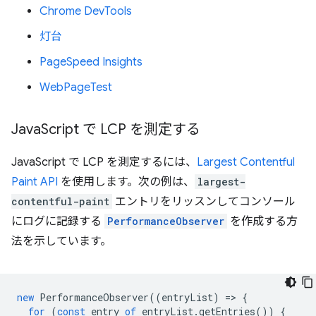
Chrome DevTools
灯台
PageSpeed Insights
WebPageTest
Java
Script で LCP を測定する
JavaScript で LCP を測定するには、
Largest Contentful
Paint API
を使用します。次の例は、
largest-
contentful-paint
エントリをリッスンしてコンソール
にログに記録する
PerformanceObserver
を作成する方
法を示しています。
new
PerformanceObserver
((
entryList
)
=
>
{
for
(
const
entry
of
entryList
.
getEntries
())
{