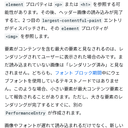
element
プロパティは
<p>
または
<h1>
を参照する可
能性があります。その後、ヘッダー画像の読み込みが完了
すると、2 つ目の
largest-contentful-paint
エントリ
がディスパッチされ、その
element
プロパティが
<img>
を参照します。
要素がコンテンツを含む最大の要素と見なされるのは、レ
ンダリングされてユーザーに表示された場合のみです。ま
だ読み込まれていない画像は「レンダリング済み」と見な
されません。どちらも、
フォント ブロック期間
中にウェ
ブフォントを使用しているテキストノードではありませ
ん。このような場合、小さい要素が最大コンテンツ要素と
して報告されることがあります。ただし、大きな要素のレ
ンダリングが完了するとすぐに、別の
PerformanceEntry
が作成されます。
画像やフォントが遅れて読み込まれるだけでなく、新しい