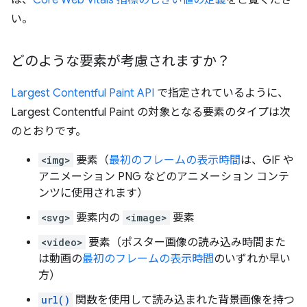
は、
Core Web Vitals 指標のしきい値の定義
をご覧くださ
い。
どのような要素が考慮されますか？
Largest Contentful Paint API
で指定されているように、
Largest Contentful Paint の対象となる要素のタイプは次
のとおりです。
<img>
要素（
最初のフレームの表示時間
は、GIF や
アニメーション PNG などのアニメーション コンテ
ンツに使用されます）
<svg>
要素内の
<image>
要素
<video>
要素（ポスター画像の読み込み時間また
は動画の
最初のフレームの表示時間
のいずれか早い
方）
url()
関数を使用して読み込まれた背景画像を持つ