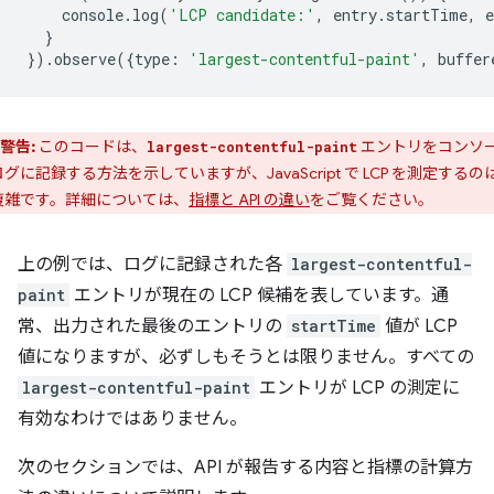
console
.
log
(
'LCP candidate:'
,
entry
.
startTime
,
e
}
}).
observe
({
type
:
'largest-contentful-paint'
,
buffer
警告:
このコードは、
エントリをコンソ
largest-contentful-paint
グに記録する方法を示していますが、JavaScript で LCP を測定するの
複雑です。詳細については、
指標と API の違い
をご覧ください。
上の例では、ログに記録された各
largest-contentful-
paint
エントリが現在の LCP 候補を表しています。通
常、出力された最後のエントリの
startTime
値が LCP
値になりますが、必ずしもそうとは限りません。すべての
largest-contentful-paint
エントリが LCP の測定に
有効なわけではありません。
次のセクションでは、API が報告する内容と指標の計算方