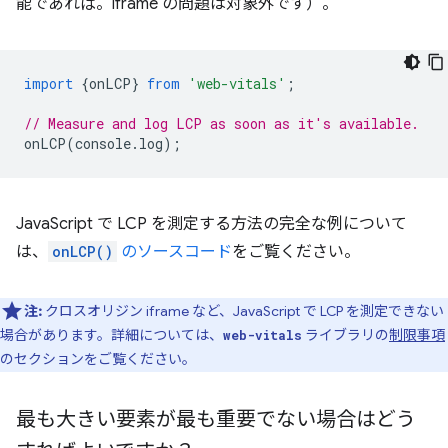
能であれば。iframe の問題は対象外です）。
import
{
onLCP
}
from
'web-vitals'
;
// Measure and log LCP as soon as it's available.
onLCP
(
console
.
log
);
JavaScript で LCP を測定する方法の完全な例について
は、
onLCP()
のソースコード
をご覧ください。
注:
クロスオリジン iframe など、JavaScript で LCP を測定できない
場合があります。詳細については、
ライブラリの
制限事項
web-vitals
のセクションをご覧ください。
最も大きい要素が最も重要でない場合はどう