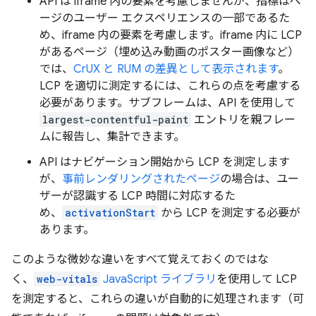
API は iframe 内の要素を考慮しませんが、指標はペ
ージのユーザー エクスペリエンスの一部であるた
め、iframe 内の要素を考慮します。iframe 内に LCP
があるページ（埋め込み動画のポスター画像など）
では、
CrUX と RUM の差異として表示されます
。
LCP を適切に測定するには、これらの点を考慮する
必要があります。サブフレームは、API を使用して
largest-contentful-paint
エントリを親フレー
ムに報告し、集計できます。
API はナビゲーション開始から LCP を測定します
が、
事前レンダリングされたページ
の場合は、ユー
ザーが認識する LCP 時間に対応するた
め、
activationStart
から LCP を測定する必要が
あります。
このような微妙な違いをすべて覚えておくのではな
く、
web-vitals
JavaScript ライブラリ
を使用して LCP
を測定すると、これらの違いが自動的に処理されます（可