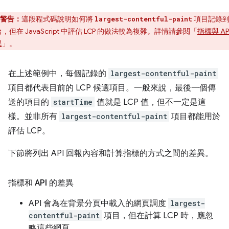
警告：
這段程式碼說明如何將
項目記錄
largest-contentful-paint
，但在 JavaScript 中評估 LCP 的做法較為複雜。詳情請參閱「
指標與 AP
異
」。
在上述範例中，每個記錄的
largest-contentful-paint
項目都代表目前的 LCP 候選項目。一般來說，最後一個傳
送的項目的
startTime
值就是 LCP 值，但不一定是這
樣。並非所有
largest-contentful-paint
項目都能用於
評估 LCP。
下節將列出 API 回報內容和計算指標的方式之間的差異。
指標和 API 的差異
API 會為在背景分頁中載入的網頁調度
largest-
contentful-paint
項目，但在計算 LCP 時，應忽
略這些網頁。