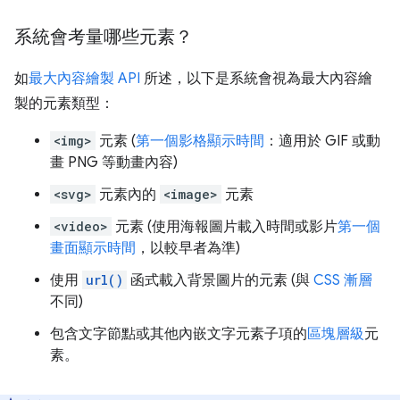
系統會考量哪些元素？
如
最大內容繪製 API
所述，以下是系統會視為最大內容繪
製的元素類型：
<img>
元素 (
第一個影格顯示時間
：適用於 GIF 或動
畫 PNG 等動畫內容)
<svg>
元素內的
<image>
元素
<video>
元素 (使用海報圖片載入時間或影片
第一個
畫面顯示時間
，以較早者為準)
使用
url()
函式載入背景圖片的元素 (與
CSS 漸層
不同)
包含文字節點或其他內嵌文字元素子項的
區塊層級
元
素。