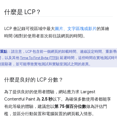
什麼是 LCP？
LCP 會記錄可視區域中最大
圖片、文字區塊或影片
的算繪
時間 (相對於使用者首次前往該網頁的時間)。
重點
：請注意，LCP 包含前一個網頁的卸載時間、連線設定時間、重新導
間，以及其他
Time To First Byte (TTFB)
延遲時間，這些時間在實地測試時
相當顯著，並可能導致實地測試和實驗室測試之間的差異。
什麼是良好的 LCP 分數？
為了提供良好的使用者體驗，網站應力求 Largest
Contentful Paint 為
2.5 秒
以下。為確保多數使用者都能享
有此等級的體驗，建議您以
第 75 個百分位數
做為評估門
檻，並區分行動裝置和電腦裝置的網頁載入情形。