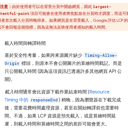
注意：
由於使用者可以在背景分頁中開啟網頁，因此
largest-
項目可能會在使用者將焦點放在分頁時才調度，而這可
tentful-paint
者首次載入分頁時晚得多。如果網頁是在背景載入，Google 評估 LCP 
就不會回報這個指標，因為這無法反映使用者感知的載入時間。
載入時間與轉譯時間
基於安全性考量，如果跨來源圖片缺少
Timing-Allow-
Origin
標頭，則原本不會公開圖片的算繪時間戳記。而是
只公開載入時間 (因為這項資訊已透過許多其他網頁 API 公
開)。
載入時間
通常會比資源下載作業結束時間 (
Resource
Timing 中的
responseEnd
) 稍晚，因為瀏覽器在下載完成
後，需要花費時間處理資源，甚至在開始轉譯前也需要時
間。不過，如果 LCP 資源是預先載入，或是算繪時間延
遲，則載入時間和算繪時間之間的差距可能會更大。