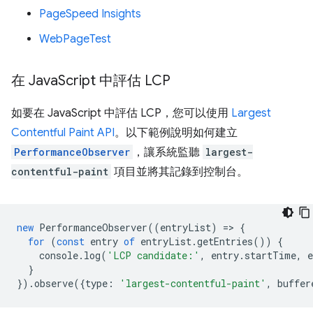
PageSpeed Insights
WebPageTest
在 Java
Script 中評估 LCP
如要在 JavaScript 中評估 LCP，您可以使用
Largest
Contentful Paint API
。以下範例說明如何建立
PerformanceObserver
，讓系統監聽
largest-
contentful-paint
項目並將其記錄到控制台。
new
PerformanceObserver
((
entryList
)
=
>
{
for
(
const
entry
of
entryList
.
getEntries
())
{
console
.
log
(
'LCP candidate:'
,
entry
.
startTime
,
e
}
}).
observe
({
type
:
'largest-contentful-paint'
,
buffer