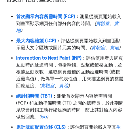
首次顯示內容所需時間 (FCP)
：
測量從網頁開始載入
到畫面顯示網頁任何部分內容的時間。
(
實驗室
、
實
地
)
最大內容繪製 (LCP)
：
評估從網頁開始載入到畫面顯
示最大文字區塊或圖片元素的時間。
(
實驗室
、
實地
)
Interaction to Next Paint (INP)
：評估使用者與網頁
互動時的延遲時間，包括輕觸、點擊或鍵盤互動，並
根據互動次數，選取網頁最糟的互動延遲時間 (或接
近最高值)，做為單一代表性值，用來描述網頁的整體
回應速度。
(
實驗室
、
實地
)
總封鎖時間 (TBT)
：
測量首次顯示內容所需時間
(FCP) 和互動準備時間 (TTI) 之間的總時長，於此期間
系統會封鎖主執行緒足夠的時間，防止其對輸入內容
做出回應。
(
lab
)
累計版面配置位移 (CLS)
：
評估網頁開始載入至其
生