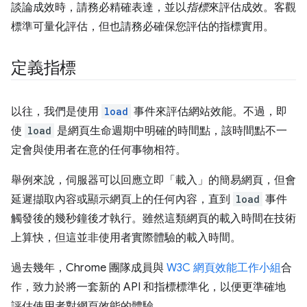
談論成效時，請務必精確表達，並以
指標
來評估成效。客觀
標準可量化評估，但也請務必確保您評估的指標實用。
定義指標
以往，我們是使用
load
事件來評估網站效能。不過，即
使
load
是網頁生命週期中明確的時間點，該時間點不一
定會與使用者在意的任何事物相符。
舉例來說，伺服器可以回應立即「載入」的簡易網頁，但會
延遲擷取內容或顯示網頁上的任何內容，直到
load
事件
觸發後的幾秒鐘後才執行。雖然這類網頁的載入時間在技術
上算快，但這並非使用者實際體驗的載入時間。
過去幾年，Chrome 團隊成員與
W3C 網頁效能工作小組
合
作，致力於將一套新的 API 和指標標準化，以便更準確地
評估使用者對網頁效能的體驗。