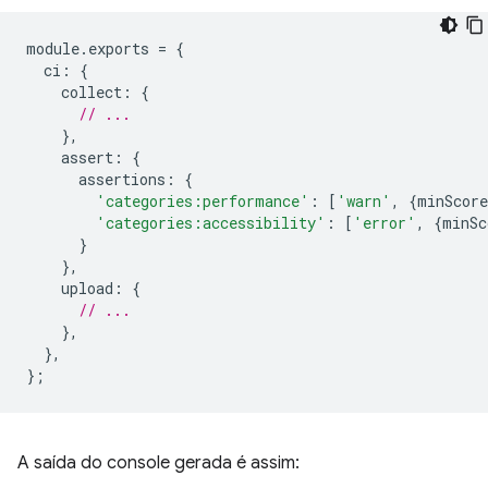
module
.
exports
=
{
ci
:
{
collect
:
{
// ...
},
assert
:
{
assertions
:
{
'categories:performance'
:
[
'warn'
,
{
minScore
'categories:accessibility'
:
[
'error'
,
{
minSc
}
},
upload
:
{
// ...
},
},
};
A saída do console gerada é assim: