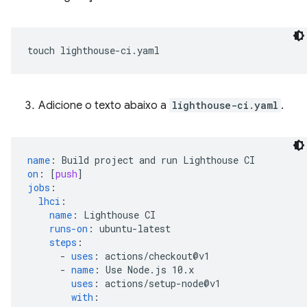
touch
Adicione o texto abaixo a
lighthouse-ci.yaml
.
name
:
Build project and run Lighthouse CI
on
:
[
push
]
jobs
:
lhci
:
name
:
Lighthouse CI
runs-on
:
ubuntu-latest
steps
:
-
uses
:
actions/checkout@v1
-
name
:
Use Node.js 10.x
uses
:
actions/setup-node@v1
with
: