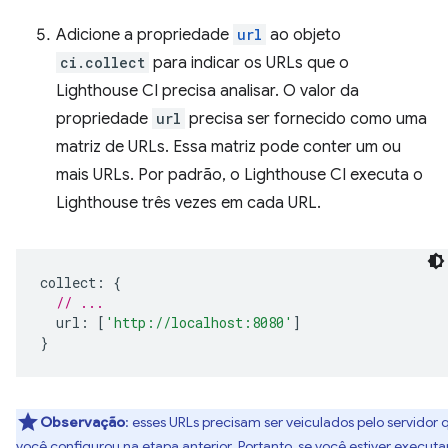
Adicione a propriedade
url
ao objeto
ci.collect
para indicar os URLs que o
Lighthouse CI precisa analisar. O valor da
propriedade
url
precisa ser fornecido como uma
matriz de URLs. Essa matriz pode conter um ou
mais URLs. Por padrão, o Lighthouse CI executa o
Lighthouse três vezes em cada URL.
collect
:
{
// ...
url
:
[
'http://localhost:8080'
]
}
Observação
:
esses URLs precisam ser veiculados pelo servidor 
você configurou na etapa anterior. Portanto, se você estiver execut