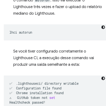
o comando
autorun
. Isso vai executar o
Lighthouse três vezes e fazer o upload do relatório
mediano do Lighthouse.
lhci
Se você tiver configurado corretamente o
Lighthouse CI, a execução desse comando vai
produzir uma saída semelhante a esta:
✅
.lighthouseci/
directory
writable

✅
Configuration
file
found

✅
Chrome
installation
found

⚠️
GitHub
token
not
set
Healthcheck
passed!
