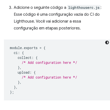
Adicione o seguinte código a
lighthouserc.js
:
Esse código é uma configuração vazia do CI do
Lighthouse. Você vai adicionar a essa
configuração em etapas posteriores.
module
.
exports
=
{
ci
:
{
collect
:
{
/* Add configuration here */
},
upload
:
{
/* Add configuration here */
},
},
};