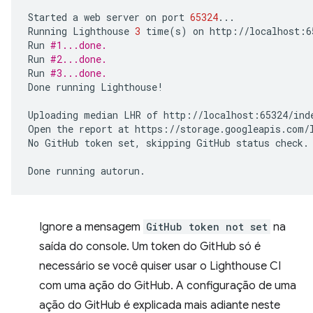
Started
a
web
server
on
port
65324
...

Running
Lighthouse
3
time
(
s
)
on
http://localhost:6
Run
#1...done.
Run
#2...done.
Run
#3...done.
Done
running
Lighthouse!

Uploading
median
LHR
of
http://localhost:65324/inde
Open
the
report
at
https://storage.googleapis.com/l
No
GitHub
token
set,
skipping
GitHub
status
check.

Done
running
Ignore a mensagem
GitHub token not set
na
saída do console. Um token do GitHub só é
necessário se você quiser usar o Lighthouse CI
com uma ação do GitHub. A configuração de uma
ação do GitHub é explicada mais adiante neste