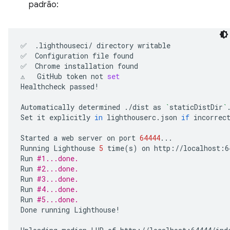
padrão:
✅
.lighthouseci/
directory
writable

✅
Configuration
file
found

✅
Chrome
installation
found

⚠️
GitHub
token
not
set
Healthcheck
passed!

Automatically
determined
./dist
as
`
staticDistDir
`
.
Set
it
explicitly
in
lighthouserc.json
if
incorrect
Started
a
web
server
on
port
64444
...

Running
Lighthouse
5
time
(
s
)
on
http://localhost:6
Run
#1...done.
Run
#2...done.
Run
#3...done.
Run
#4...done.
Run
#5...done.
Done
running
Lighthouse!
