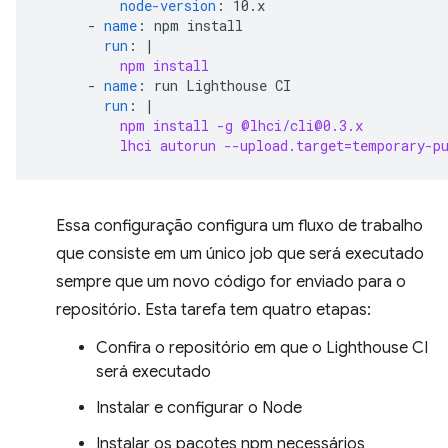
node-version
:
10.x
-
name
:
npm install
run
:
|
npm install
-
name
:
run Lighthouse CI
run
:
|
npm install -g @lhci/cli@0.3.x
lhci autorun --upload.target=temporary-p
Essa configuração configura um fluxo de trabalho
que consiste em um único job que será executado
sempre que um novo código for enviado para o
repositório. Esta tarefa tem quatro etapas:
Confira o repositório em que o Lighthouse CI
será executado
Instalar e configurar o Node
Instalar os pacotes npm necessários