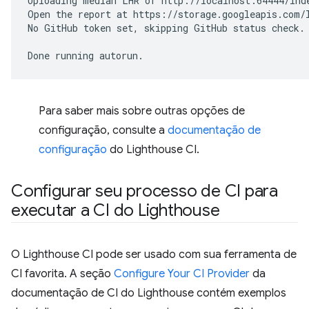
Uploading
median
LHR
of
http://localhost:64444/inde
Open
the
report
at
https://storage.googleapis.com/l
No
GitHub
token
set,
skipping
GitHub
status
check.

Done
running
Para saber mais sobre outras opções de
configuração, consulte a
documentação de
configuração
do Lighthouse CI.
Configurar seu processo de CI para
executar a CI do Lighthouse
O Lighthouse CI pode ser usado com sua ferramenta de
CI favorita. A seção
Configure Your CI Provider
da
documentação de CI do Lighthouse contém exemplos