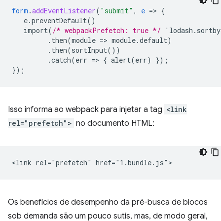
form
.
addEventListener
(
"submit"
,
e
=
>
{
e.preventDefault()
import(
/* webpackPrefetch: true */
'lodash.sortb
.then(module
=
>
module.default)
.then(sortInput())
.catch(err
=
>
{
alert(err)
}
);
}
);
Isso informa ao webpack para injetar a tag
<link
rel="prefetch">
no documento HTML:
Os benefícios de desempenho da pré-busca de blocos
sob demanda são um pouco sutis, mas, de modo geral,