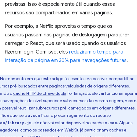
previstas. Isso é especialmente útil quando esses
recursos são compartilhados em várias páginas.
Por exemplo, a Netflix aproveita o tempo que os
usuários passam nas páginas de deslogagem para pré-
carregar o React, que será usado quando os usuários
fizerem login. Com isso, eles
reduziram o tempo para
interação da página em 30% para navegações futuras
.
No momento em que este artigo foi escrito, era possível compartilhar
ursos pré-buscados entre páginas veiculadas de origens diferentes.
ando o
cache HTTP de chave dupla
for lançado, ele vai funcionar apena
a navegações de nível superior e subrecursos da mesma origem, mas 
á possível reutilizar subrecursos pré-carregados em origens diferentes. 
nifica que, se o
fizer o precarregamento do recurso
a.com
, ele não vai estar disponível no cache
. Alguns
om/library.js
c.com
egadores, como os baseados em WebKit, já
particionam caches e