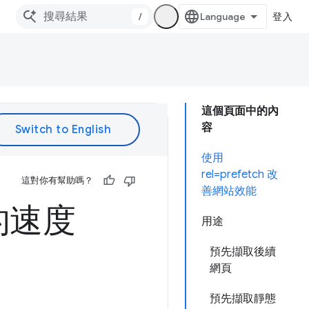
/
登入
這個頁面中的內
容
使用
rel=prefetch 改
這對你有幫助嗎？
善網站效能
的速度
用途
預先擷取後續
網頁
預先擷取靜態