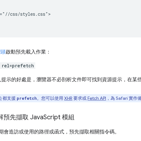
="//css/styles.css">

標頭
啟動預先載入作業：
 rel=prefetch
先載入提示的好處是，瀏覽器不必剖析文件即可找到資源提示，在某
)
都支援
。您可以使用
XHR
要求或
Fetch API
，為 Safari 實
prefetch
解預先擷取 Java
Script 模組
用者近期會造訪或使用的路徑或函式，預先擷取相關指令碼。