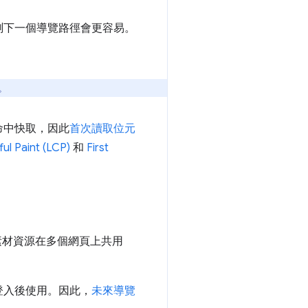
測下一個導覽路徑會更容易。
。
。
命中快取，因此
首次讀取位元
ul Paint (LCP)
和
First
素材資源在多個網頁上共用
者登入後使用。因此，
未來導覽