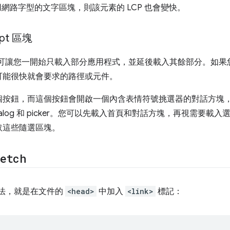
使用網路字型的文字區塊，則該元素的 LCP 也會變快。
ipt 區塊
pt 套件可讓您一開始只載入部分應用程式，並延後載入其餘部分。
可能很快就會要求的路徑或元件。
個按鈕，而這個按鈕會開啟一個內含表情符號挑選器的對話方塊
e、dialog 和 picker。您可以先載入首頁和對話方塊，再視需要載入
取這些隨選區塊。
etch
法，就是在文件的
<head>
中加入
<link>
標記：