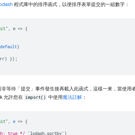
lodash
程式庫中的排序函式，以便排序表單提交的一組數字：
mit"
,
e
=
>
{
default
)
rr
)
});
而非等待「提交」事件發生後再載入此函式，這樣一來，當使用
k 允許您在
import()
中使用
魔法註解
：
mit"
,
e
=
>
{
ch: true */
'lodash.sortby')