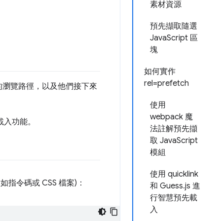
素材資源
預先擷取隨選
JavaScript 區
塊
如何實作
rel=prefetch
的瀏覽路徑，以及他們接下來
使用
webpack 魔
載入功能。
法註解預先擷
取 JavaScript
模組
使用 quicklink
令碼或 CSS 檔案)：
和 Guess.js 進
行智慧預先載
入