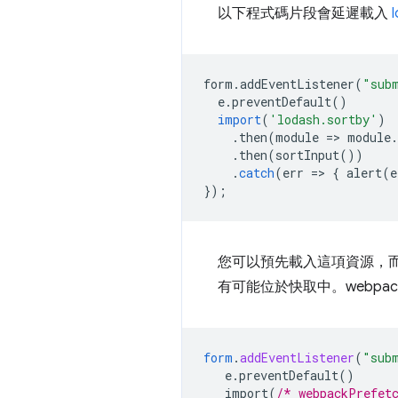
以下程式碼片段會延遲載入
form
.
addEventListener
(
"sub
e
.
preventDefault
()
import
(
'lodash.sortby'
)
.
then
(
module
=
>
module
.
.
then
(
sortInput
())
.
catch
(
err
=
>
{
alert
(
e
});
您可以預先載入這項資源，
有可能位於快取中。webpac
form
.
addEventListener
(
"sub
e.preventDefault()
import(
/* webpackPrefet