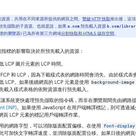
。
的資源，共用在不同來源所提供的網頁之間。
雙鍵 HTTP 快取
推出後，這項
預先擷取的子資源。也就是說，如果
預先載入資源
a.com
b.com/librar
為基礎的瀏覽器) 已為所有第三方網域
分割快取和 HTML5 儲存空間
。
能指標的影響取決於所預先載入的資源：
LCP 圖片元素的 LCP 時間。
FCP 和 LCP，因為下載樣式表的網路時間會消失。由於樣式
 LCP。如果後續網頁的 LCP 元素是使用
background-image
先載入樣式表格的依附資源進行預先載入。
ript 可讓系統更快處理預先擷取的指令碼，而非在瀏覽期間先由網
nt (INP)
。如果使用 JavaScript 在用戶端轉譯標記，則可透
網頁 LCP 元素的標記用戶端轉譯作業。
用的網路字型，可以消除版面配置偏移。在使用
font-display
此可加快文字轉譯速度，並消除版面配置位移。如果日後的網頁