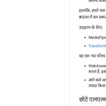
कितना वीआर
हालांकि, हमारे पा
ब्राउज़र में चल सकते 
उदाहरण के लिए:
MediaPipe 
Transform
यह एक नया फ़ील्ड ह
WebAssemb
करता है. इ
आने वाले सम
ज़्यादा किय
छोटे एलएलएम