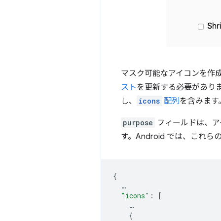
マスク可能なアイコンを作成し
スト
を更新する必要がありま
し、
icons
配列
を含みます
purpose
フィールドは、ア
す。Android では、こ
{
…
"icons"
:
[
…
{