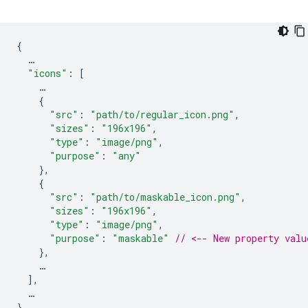
{
…
"icons"
:
[
…
{
"src"
:
"path/to/regular_icon.png"
,
"sizes"
:
"196x196"
,
"type"
:
"image/png"
,
"purpose"
:
"any"
},
{
"src"
:
"path/to/maskable_icon.png"
,
"sizes"
:
"196x196"
,
"type"
:
"image/png"
,
"purpose"
:
"maskable"
// <-- New property valu
},
…
],
…
}