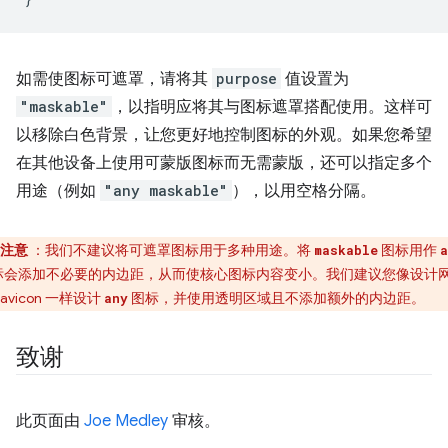
如需使图标可遮罩，请将其
purpose
值设置为
"maskable"
，以指明应将其与图标遮罩搭配使用。这样可
以移除白色背景，让您更好地控制图标的外观。如果您希望
在其他设备上使用可蒙版图标而无需蒙版，还可以指定多个
用途（例如
"any maskable"
），以用空格分隔。
注意
：我们不建议将可遮罩图标用于多种用途。将
图标用作
maskable
a
标会添加不必要的内边距，从而使核心图标内容变小。我们建议您像设计
Favicon 一样设计
图标，并使用透明区域且不添加额外的内边距。
any
致谢
此页面由
Joe Medley
审核。