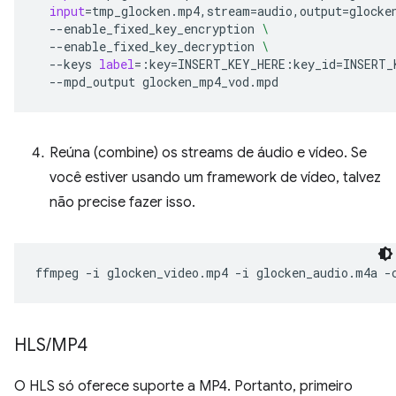
input
=
tmp_glocken.mp4,stream
=
audio,output
=
glocke
--enable_fixed_key_encryption
\
--enable_fixed_key_decryption
\
--keys
label
=
:key
=
INSERT_KEY_HERE:key_id
=
INSERT_
--mpd_output
Reúna (combine) os streams de áudio e vídeo. Se
você estiver usando um framework de vídeo, talvez
não precise fazer isso.
ffmpeg
-i
glocken_video.mp4
-i
glocken_audio.m4a
-
HLS
/
MP4
O HLS só oferece suporte a MP4. Portanto, primeiro