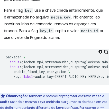
Para a flag
key
, use a chave criada anteriormente, que
é armazenada no arquivo
media.key
. No entanto, ao
inserir na linha de comando, remova os espaços em
branco. Para a flag
key_id
, repita o valor
media.id
ou
use o valor de IV gerado acima.
packager
\
input
=
glocken.mp4,stream
=
audio,output
=
glockena.m4a
input
=
glocken.mp4,stream
=
video,output
=
glockenv.mp4
--enable_fixed_key_encryption
\
--keys
label
=
audio:key
=
INSERT_AUDIO_KEY_HERE:key_i
Observação
: também é possível criptografar os fluxos
e
video
usando o mesmo
omitindo o argumento de rótulo em vez
audio
keys
de definir um conjunto diferente de
por fluxo. Por exemplo,
keys
--