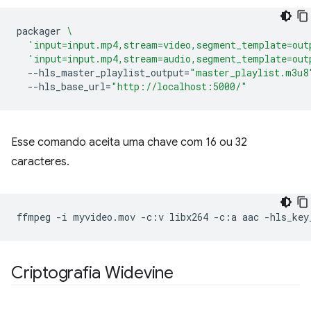
packager
\
'input=input.mp4,stream=video,segment_template=out
'input=input.mp4,stream=audio,segment_template=out
--hls_master_playlist_output
=
"master_playlist.m3u8
--hls_base_url
=
"http://localhost:5000/"
Esse comando aceita uma chave com 16 ou 32
caracteres.
ffmpeg
-i
myvideo.mov
-c:v
libx264
-c:a
aac
-hls_key
Criptografia Widevine