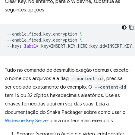
Clear Key. No entanto, para o Widevine, substitua as
seguintes opções.
--enable_fixed_key_encryption
\
--enable_fixed_key_decryption
\
--keys
label
=
:key
=
INSERT_KEY_HERE:key_id
=
Tudo no comando de desmultiplexação (demux), exceto
o nome dos arquivos e a flag
--content-id
, precisa
ser copiado exatamente do exemplo. O
--content-id
tem 16 ou 32 dígitos hexadecimais aleatórios. Use as
chaves fornecidas aqui em vez das suas. Leia a
documentação do Shaka Packager sobre como usar o
Widevine Key Server
para conferir mais exemplos.
Separar (separar) o áudio e o vídeo, criptografar