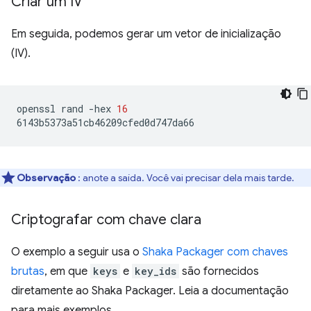
Criar um IV
Em seguida, podemos gerar um vetor de inicialização
(IV).
openssl
rand
-hex
16
Observação
: anote a saída. Você vai precisar dela mais tarde.
Criptografar com chave clara
O exemplo a seguir usa o
Shaka Packager com chaves
brutas
, em que
keys
e
key_ids
são fornecidos
diretamente ao Shaka Packager. Leia a documentação
para mais exemplos.