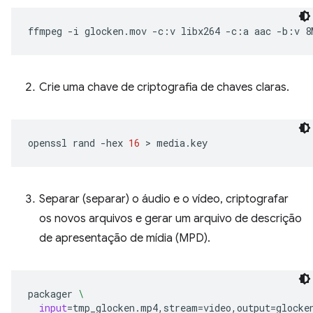
ffmpeg
-i
glocken.mov
-c:v
libx264
-c:a
aac
-b:v
8
Crie uma chave de criptografia de chaves claras.
openssl
rand
-hex
16
 > 
Separar (separar) o áudio e o vídeo, criptografar
os novos arquivos e gerar um arquivo de descrição
de apresentação de mídia (MPD).
packager
\
input
=
tmp_glocken.mp4,stream
=
video,output
=
glocke