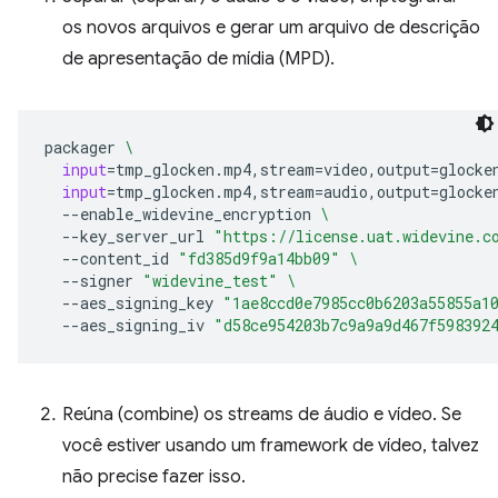
os novos arquivos e gerar um arquivo de descrição
de apresentação de mídia (MPD).
packager
\
input
=
tmp_glocken.mp4,stream
=
video,output
=
glocke
input
=
tmp_glocken.mp4,stream
=
audio,output
=
glocke
--enable_widevine_encryption
\
--key_server_url
"https://license.uat.widevine.c
--content_id
"fd385d9f9a14bb09"
\
--signer
"widevine_test"
\
--aes_signing_key
"1ae8ccd0e7985cc0b6203a55855a1
--aes_signing_iv
"d58ce954203b7c9a9a9d467f598392
Reúna (combine) os streams de áudio e vídeo. Se
você estiver usando um framework de vídeo, talvez
não precise fazer isso.