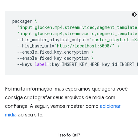
packager
\
'input=glocken.mp4,stream=video,segment_template
'input=glocken.mp4,stream=audio,segment_template
--hls_master_playlist_output
=
"master_playlist.m3
--hls_base_url
=
"http://localhost:5000/"
\
--enable_fixed_key_encryption
\
--enable_fixed_key_decryption
\
--keys
label
=
:key
=
INSERT_KEY_HERE:key_id
=
Foi muita informação, mas esperamos que agora você
consiga criptografar seus arquivos de mídia com
confiança. A seguir, vamos mostrar como
adicionar
mídia
ao seu site.
Isso foi útil?