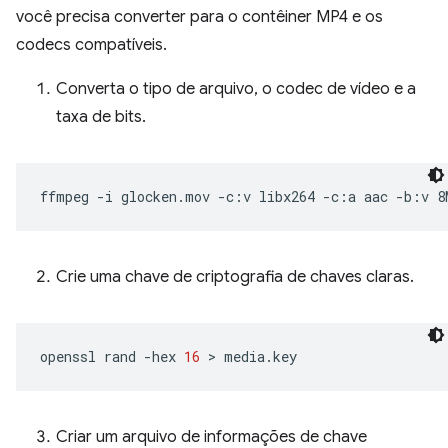
você precisa converter para o contêiner MP4 e os
codecs compatíveis.
Converta o tipo de arquivo, o codec de vídeo e a
taxa de bits.
ffmpeg
-i
glocken.mov
-c:v
libx264
-c:a
aac
-b:v
8
Crie uma chave de criptografia de chaves claras.
openssl
rand
-hex
16
 > 
Criar um arquivo de informações de chave