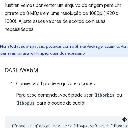
ilustrar, vamos converter um arquivo de origem para um
bitrate de 8 MBps em uma resolução de 1080p (1920 x
1080). Ajuste esses valores de acordo com suas
necessidades.
Nem todas as etapas são possíveis com o Shaka Packager sozinho. Por i
bém vamos usar o FFmpeg quando necessário.
DASH
/
Web
M
Converta o tipo de arquivo e o codec.
Para esse comando, você pode usar
liborbis
ou
libopus
para o codec de áudio.
ffmpeg
-i
glocken.mov
-c:v
libvpx-vp9
-c:a
libvorb