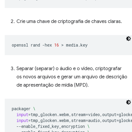
Crie uma chave de criptografia de chaves claras.
openssl
rand
-hex
16
 > 
Separar (separar) o áudio e o vídeo, criptografar
os novos arquivos e gerar um arquivo de descrição
de apresentação de mídia (MPD).
packager
\
input
=
tmp_glocken.webm,stream
=
video,output
=
glock
input
=
tmp_glocken.webm,stream
=
audio,output
=
glock
--enable_fixed_key_encryption
\