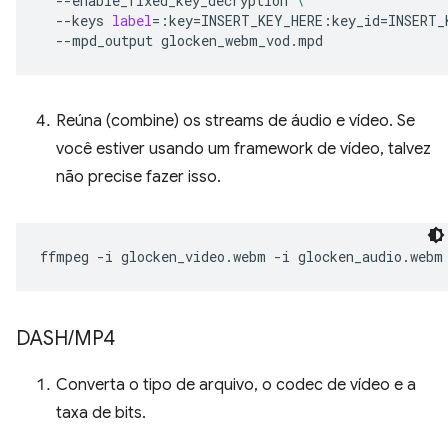
--enable_fixed_key_decryption
\
--keys
label
=
:key
=
INSERT_KEY_HERE:key_id
=
INSERT_
--mpd_output
Reúna (combine) os streams de áudio e vídeo. Se
você estiver usando um framework de vídeo, talvez
não precise fazer isso.
ffmpeg
-i
glocken_video.webm
-i
glocken_audio.webm
DASH
/
MP4
Converta o tipo de arquivo, o codec de vídeo e a
taxa de bits.