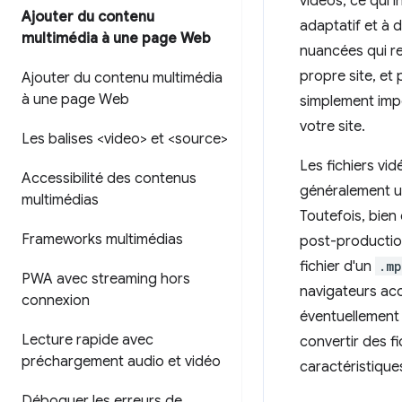
vidéos, ce qui 
Ajouter du contenu
adaptatif et à 
multimédia à une page Web
nuancées qui re
propre site, et
Ajouter du contenu multimédia
à une page Web
simplement impor
votre site.
Les balises <video> et <source>
Les fichiers vi
Accessibilité des contenus
généralement u
multimédias
Toutefois, bien 
Frameworks multimédias
post-production
fichier d'un
.m
PWA avec streaming hors
navigateurs acc
connexion
éventuellement 
Lecture rapide avec
convertir des f
préchargement audio et vidéo
caractéristique
Déboguer les erreurs de