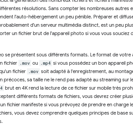
inclut la génération des nombreux fichiers et fichiers manifes
différentes résolutions. Sans compter les nombreuses autres
ndent l'auto-hébergement un peu pénible. Préparer et diffuse
 probablement d'un serveur multimédia distinct, est un peu pl
ter un fichier brut de l'appareil photo si vous vous souciez de
déo se présentent sous différents formats. Le format de votre
n fichier
.mov
ou
.mp4
si vous possédez un bon appareil ph
qu'un fichier
.mov
soit adapté à l'enregistrement, au montag
 précoces, sa taille ne le rend pas adapté au streaming sur le 
p4
brut en 4K rend la lecture de ce fichier sur mobile très proh
eptent différents formats de fichiers, vous devrez créer plusie
un fichier manifeste si vous prévoyez de prendre en charge l
ichiers, vous devez comprendre quelques principes de base sur
s.