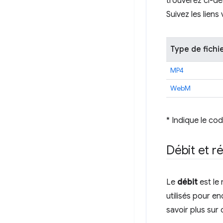
trouverez ci-de
Suivez les liens
Type de fichi
MP4
WebM
* Indique le co
Débit et r
Le
débit
est le
utilisés pour en
savoir plus sur