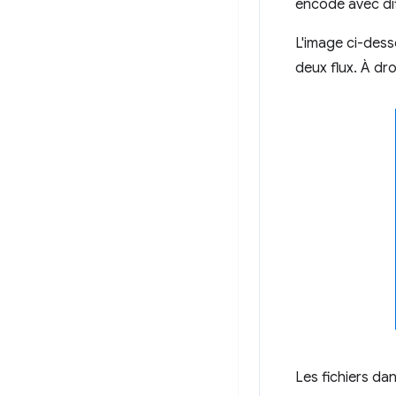
encodé avec di
L'image ci-dess
deux flux. À dro
Les fichiers da