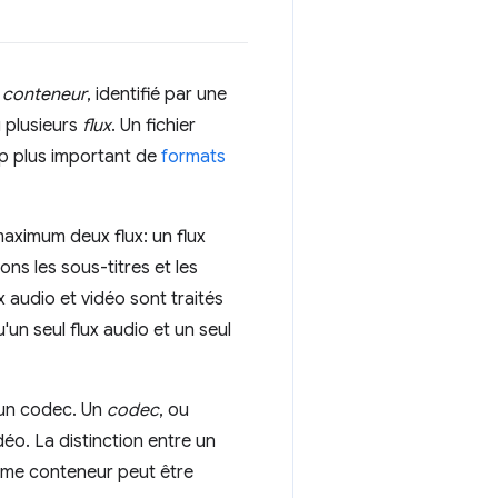
n
conteneur
, identifié par une
u plusieurs
flux
. Un fichier
up plus important de
formats
maximum deux flux: un flux
ons les sous-titres et les
x audio et vidéo sont traités
un seul flux audio et un seul
d'un codec. Un
codec
, ou
o. La distinction entre un
même conteneur peut être