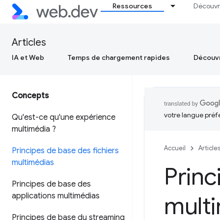
Ressources
Découvr
Articles
IA et Web
Temps de chargement rapides
Découvr
Concepts
votre langue préf
Qu'est-ce qu'une expérience
multimédia ?
Accueil
Article
Principes de base des fichiers
multimédias
Princ
Principes de base des
applications multimédias
mult
Principes de base du streaming