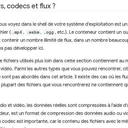
rs
,
codecs et flux ?
vous voyez dans le shell de votre système d'exploitation est u
hier (
.mp4
,
.webm
,
.ogg
, etc.). Le conteneur contient un o
 contenir un nombre illimité de flux, dans un nombre beauco
ns pas développer ici.
 fichiers utilisés plus loin dans cette section contiennent au 
 vidéo. Parmi les autres types que vous pouvez rencontrer, cit
sont pas abordés dans cet article. Il existe des cas où les flu
plupart des fichiers que vous rencontrerez ne contiennent qu'
udio et vidéo, les données réelles sont compressées à l'aide 
eur, est un format de compression des données audio ou vidé
 codec est importante, car le contenu des fichiers avec le 