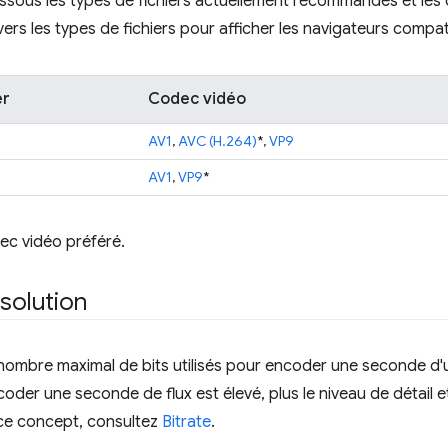
ssous les types de fichiers actuellement recommandés et les co
 vers les types de fichiers pour afficher les navigateurs compat
er
Codec vidéo
AV1
,
AVC (H.264)
*,
VP9
AV1
,
VP9
*
dec vidéo préféré.
ésolution
 nombre maximal de bits utilisés pour encoder une seconde d'un
coder une seconde de flux est élevé, plus le niveau de détail et
 ce concept, consultez
Bitrate
.