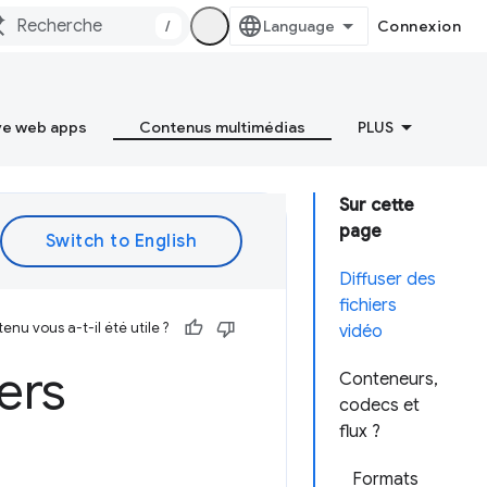
/
Connexion
ve web apps
Contenus multimédias
PLUS
Sur cette
page
Diffuser des
fichiers
enu vous a-t-il été utile ?
vidéo
ers
Conteneurs,
codecs et
flux ?
Formats