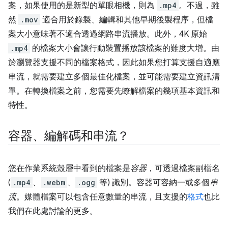
案，如果使用的是新型的單眼相機，則為
.mp4
。不過，雖
然
.mov
適合用於錄製、編輯和其他早期後製程序，但檔
案大小意味著不適合透過網路串流播放。此外，4K 原始
.mp4
的檔案大小會讓行動裝置播放該檔案的難度大增。由
於瀏覽器支援不同的檔案格式，因此如果您打算支援自適應
串流，就需要建立多個最佳化檔案，並可能需要建立資訊清
單。在轉換檔案之前，您需要先瞭解檔案的幾項基本資訊和
特性。
容器、編解碼和串流？
您在作業系統殼層中看到的檔案是
容器
，可透過檔案副檔名
(
.mp4
、
.webm
、
.ogg
等) 識別。容器可容納一或多個
串
流
。媒體檔案可以包含任意數量的串流，且支援的
格式
也比
我們在此處討論的更多。