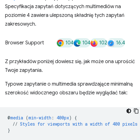
Specyfikacja zapytań dotyczących multimediów na
poziomie 4 zawiera ulepszoną składnię tych zapytań
zakresowych.
104
104
102
16.4
Browser Support
Z przykładów poniżej dowiesz się, jak może ona uprościć
Twoje zapytania.
Typowe zapytanie o multimedia sprawdzające minimalną
szerokość widocznego obszaru będzie wyglądać tak:
@
media
(
min-width
:
400px
)
{
//
Styles
for
viewports
with
a
width
of
400
pixels
}