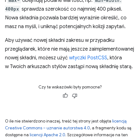
i
max-
obejmują podane wartości, np.
min-width:
400px
sprawdza szerokość co najmniej 400 pikseli.
Nowa składnia pozwala bardziej wyraźnie określić, co
masz na myśli, i uniknąć potencjalnych kolizji zapytań.
Aby używać nowej składni zakresu w przypadku
przeglądarek, które nie mają jeszcze zaimplementowanej
nowej składni, możesz użyć
wtyczki PostCSS
, która
w Twoich arkuszach stylów zastąpi nową składnię starą.
Czy te wskazówki były pomocne?
O ile nie stwierdzono inaczej, treść tej strony jest objęta
licencją
Creative Commons – uznanie autorstwa 4.0
, a fragmenty kodu są
dostępne na
licencji Apache 2.0
. Szczegółowe informacje na ten