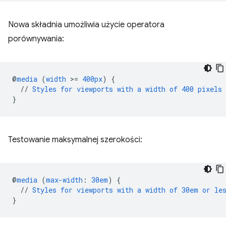
Nowa składnia umożliwia użycie operatora
porównywania:
@
media
(
width
>
=
400px
)
{
//
Styles
for
viewports
with
a
width
of
400
pixels
}
Testowanie maksymalnej szerokości:
@
media
(
max-width
:
30em
)
{
//
Styles
for
viewports
with
a
width
of
30em
or
le
}