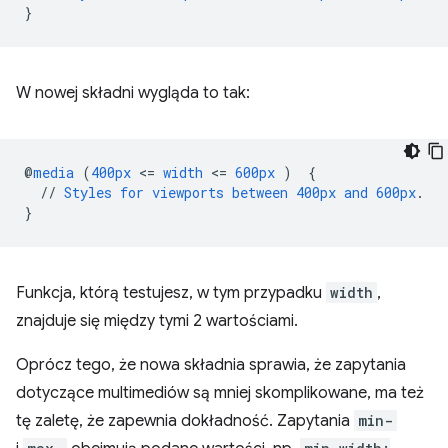
}
W nowej składni wygląda to tak:
@
media
(
400px
<
=
width
<
=
600px
)
{
//
Styles
for
viewports
between
400px
and
600px
.
}
Funkcja, którą testujesz, w tym przypadku
width
,
znajduje się między tymi 2 wartościami.
Oprócz tego, że nowa składnia sprawia, że zapytania
dotyczące multimediów są mniej skomplikowane, ma też
tę zaletę, że zapewnia dokładność. Zapytania
min-