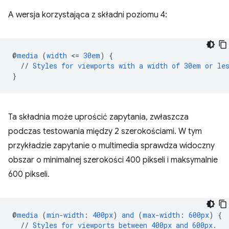
A wersja korzystająca z składni poziomu 4:
@
media
(
width
<
=
30em
)
{
//
Styles
for
viewports
with
a
width
of
30em
or
le
}
Ta składnia może uprościć zapytania, zwłaszcza
podczas testowania między 2 szerokościami. W tym
przykładzie zapytanie o multimedia sprawdza widoczny
obszar o minimalnej szerokości 400 pikseli i maksymalnie
600 pikseli.
@
media
(
min-width
:
400px
)
and
(
max-width
:
600px
)
{
//
Styles
for
viewports
between
400px
and
600px
.