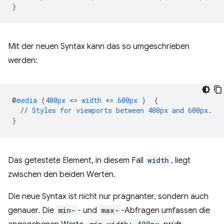
}
Mit der neuen Syntax kann das so umgeschrieben
werden:
@
media
(
400px
<
=
width
<
=
600px
)
{
//
Styles
for
viewports
between
400px
and
600px
.
}
Das getestete Element, in diesem Fall
width
, liegt
zwischen den beiden Werten.
Die neue Syntax ist nicht nur prägnanter, sondern auch
genauer. Die
min-
- und
max-
-Abfragen umfassen die