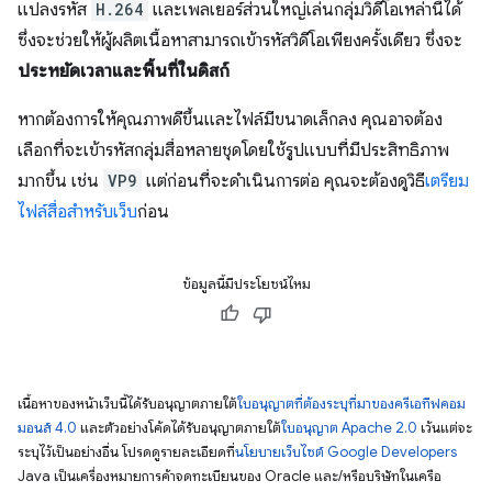
แปลงรหัส
H.264
และเพลเยอร์ส่วนใหญ่เล่นกลุ่มวิดีโอเหล่านี้ได้
ซึ่งจะช่วยให้ผู้ผลิตเนื้อหาสามารถเข้ารหัสวิดีโอเพียงครั้งเดียว ซึ่งจะ
ประหยัดเวลาและพื้นที่ในดิสก์
หากต้องการให้คุณภาพดีขึ้นและไฟล์มีขนาดเล็กลง คุณอาจต้อง
เลือกที่จะเข้ารหัสกลุ่มสื่อหลายชุดโดยใช้รูปแบบที่มีประสิทธิภาพ
มากขึ้น เช่น
VP9
แต่ก่อนที่จะดำเนินการต่อ คุณจะต้องดูวิธี
เตรียม
ไฟล์สื่อสำหรับเว็บ
ก่อน
ข้อมูลนี้มีประโยชน์ไหม
เนื้อหาของหน้าเว็บนี้ได้รับอนุญาตภายใต้
ใบอนุญาตที่ต้องระบุที่มาของครีเอทีฟคอม
มอนส์ 4.0
และตัวอย่างโค้ดได้รับอนุญาตภายใต้
ใบอนุญาต Apache 2.0
เว้นแต่จะ
ระบุไว้เป็นอย่างอื่น โปรดดูรายละเอียดที่
นโยบายเว็บไซต์ Google Developers
Java เป็นเครื่องหมายการค้าจดทะเบียนของ Oracle และ/หรือบริษัทในเครือ