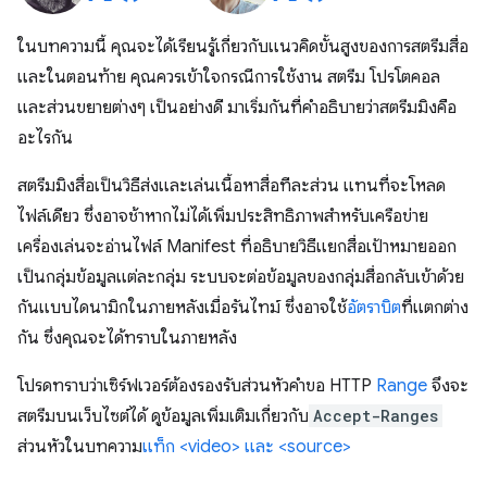
ในบทความนี้ คุณจะได้เรียนรู้เกี่ยวกับแนวคิดขั้นสูงของการสตรีมสื่อ
และในตอนท้าย คุณควรเข้าใจกรณีการใช้งาน สตรีม โปรโตคอล
และส่วนขยายต่างๆ เป็นอย่างดี มาเริ่มกันที่คำอธิบายว่าสตรีมมิงคือ
อะไรกัน
สตรีมมิงสื่อเป็นวิธีส่งและเล่นเนื้อหาสื่อทีละส่วน แทนที่จะโหลด
ไฟล์เดียว ซึ่งอาจช้าหากไม่ได้เพิ่มประสิทธิภาพสำหรับเครือข่าย
เครื่องเล่นจะอ่านไฟล์ Manifest ที่อธิบายวิธีแยกสื่อเป้าหมายออก
เป็นกลุ่มข้อมูลแต่ละกลุ่ม ระบบจะต่อข้อมูลของกลุ่มสื่อกลับเข้าด้วย
กันแบบไดนามิกในภายหลังเมื่อรันไทม์ ซึ่งอาจใช้
อัตราบิต
ที่แตกต่าง
กัน ซึ่งคุณจะได้ทราบในภายหลัง
โปรดทราบว่าเซิร์ฟเวอร์ต้องรองรับส่วนหัวคำขอ HTTP
Range
จึงจะ
สตรีมบนเว็บไซต์ได้ ดูข้อมูลเพิ่มเติมเกี่ยวกับ
Accept-Ranges
ส่วนหัวในบทความ
แท็ก <video> และ <source>