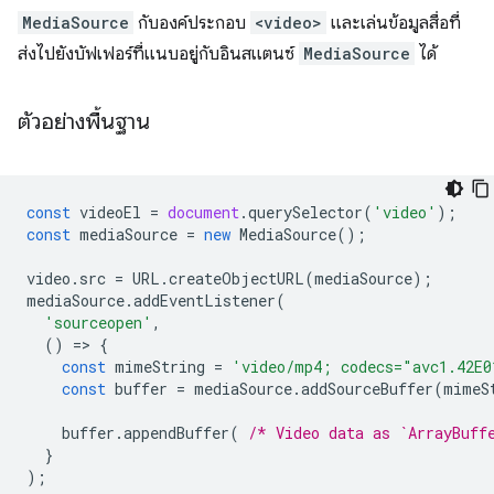
MediaSource
กับองค์ประกอบ
<video>
และเล่นข้อมูลสื่อที่
ส่งไปยังบัฟเฟอร์ที่แนบอยู่กับอินสแตนซ์
MediaSource
ได้
ตัวอย่างพื้นฐาน
const
videoEl
=
document
.
querySelector
(
'video'
);
const
mediaSource
=
new
MediaSource
();
video
.
src
=
URL
.
createObjectURL
(
mediaSource
);
mediaSource
.
addEventListener
(
'sourceopen'
,
()
=
>
{
const
mimeString
=
'video/mp4; codecs="avc1.42E0
const
buffer
=
mediaSource
.
addSourceBuffer
(
mimeS
buffer
.
appendBuffer
(
/* Video data as `ArrayBuff
}
);