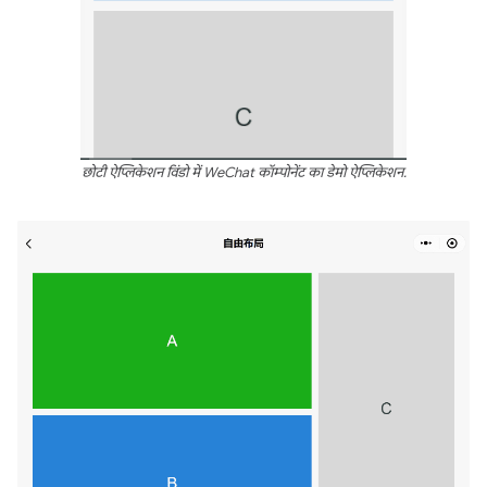
छोटी ऐप्लिकेशन विंडो में WeChat कॉम्पोनेंट का डेमो ऐप्लिकेशन.