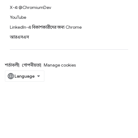
X-এ @ChromiumDev
YouTube
LinkedIn-এ বিকাশকারীদের জন্য Chrome
আরএসএস
শর্তাবলী
গোপনীয়তা
Manage cookies