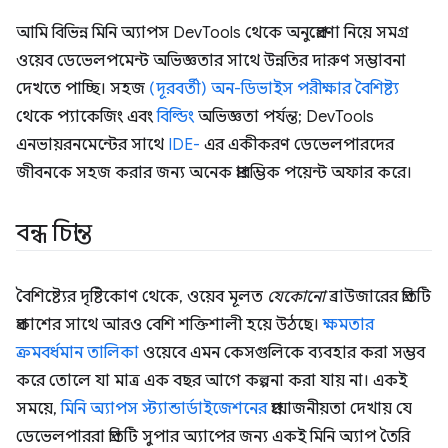
আমি বিভিন্ন মিনি অ্যাপস DevTools থেকে অনুপ্রেরণা নিয়ে সমগ্র
ওয়েব ডেভেলপমেন্ট অভিজ্ঞতার সাথে উন্নতির দারুণ সম্ভাবনা
দেখতে পাচ্ছি। সহজ
(দূরবর্তী) অন-ডিভাইস পরীক্ষার বৈশিষ্ট্য
থেকে প্যাকেজিং এবং
বিল্ডিং
অভিজ্ঞতা পর্যন্ত; DevTools
এনভায়রনমেন্টের সাথে
IDE-
এর একীকরণ ডেভেলপারদের
জীবনকে সহজ করার জন্য অনেক প্রারম্ভিক পয়েন্ট অফার করে।
বন্ধ চিন্তা
বৈশিষ্ট্যের দৃষ্টিকোণ থেকে, ওয়েব মূলত
যেকোনো
ব্রাউজারের প্রতিটি
প্রকাশের সাথে আরও বেশি শক্তিশালী হয়ে উঠছে।
ক্ষমতার
ক্রমবর্ধমান তালিকা
ওয়েবে এমন কেসগুলিকে ব্যবহার করা সম্ভব
করে তোলে যা মাত্র এক বছর আগে কল্পনা করা যায় না। একই
সময়ে,
মিনি অ্যাপস স্ট্যান্ডার্ডাইজেশনের
প্রয়োজনীয়তা দেখায় যে
ডেভেলপাররা প্রতিটি সুপার অ্যাপের জন্য একই মিনি অ্যাপ তৈরি