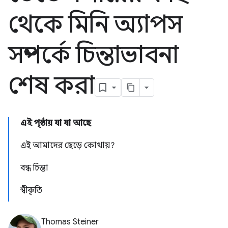
থেকে মিনি অ্যাপস
সম্পর্কে চিন্তাভাবনা
শেষ করা
এই পৃষ্ঠায় যা যা আছে
এই আমাদের ছেড়ে কোথায়?
বন্ধ চিন্তা
স্বীকৃতি
Thomas Steiner