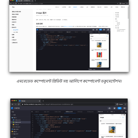
এমবেডেড কম্পোনেন্ট প্রিভিউ সহ আলিপে কম্পোনেন্ট ডকুমেন্টেশন।