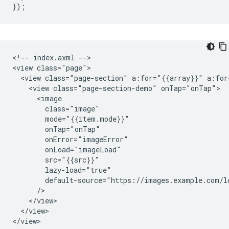
});
<!-- index.axml -->

<view class="page">

  <view class="page-section" a:for="{{array}}" a:for
    <view class="page-section-demo" onTap="onTap">

      <image

        class="image"

        mode="{{item.mode}}"

        onTap="onTap"

        onError="imageError"

        onLoad="imageLoad"

        src="{{src}}"

        lazy-load="true"

        default-source="https://images.example.com/lo
      />

    </view>

  </view>
