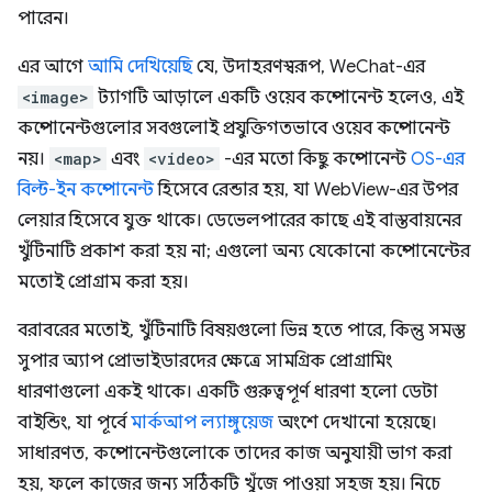
পারেন।
এর আগে
আমি দেখিয়েছি
যে, উদাহরণস্বরূপ, WeChat-এর
<image>
ট্যাগটি আড়ালে একটি ওয়েব কম্পোনেন্ট হলেও, এই
কম্পোনেন্টগুলোর সবগুলোই প্রযুক্তিগতভাবে ওয়েব কম্পোনেন্ট
নয়।
<map>
এবং
<video>
-এর মতো কিছু কম্পোনেন্ট
OS-এর
বিল্ট-ইন কম্পোনেন্ট
হিসেবে রেন্ডার হয়, যা WebView-এর উপর
লেয়ার হিসেবে যুক্ত থাকে। ডেভেলপারের কাছে এই বাস্তবায়নের
খুঁটিনাটি প্রকাশ করা হয় না; এগুলো অন্য যেকোনো কম্পোনেন্টের
মতোই প্রোগ্রাম করা হয়।
বরাবরের মতোই, খুঁটিনাটি বিষয়গুলো ভিন্ন হতে পারে, কিন্তু সমস্ত
সুপার অ্যাপ প্রোভাইডারদের ক্ষেত্রে সামগ্রিক প্রোগ্রামিং
ধারণাগুলো একই থাকে। একটি গুরুত্বপূর্ণ ধারণা হলো ডেটা
বাইন্ডিং, যা পূর্বে
মার্কআপ ল্যাঙ্গুয়েজ
অংশে দেখানো হয়েছে।
সাধারণত, কম্পোনেন্টগুলোকে তাদের কাজ অনুযায়ী ভাগ করা
হয়, ফলে কাজের জন্য সঠিকটি খুঁজে পাওয়া সহজ হয়। নিচে