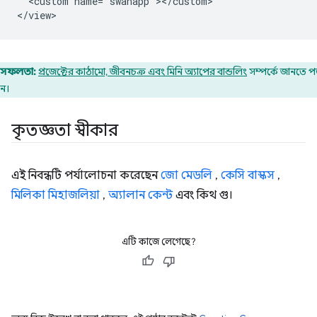
  <custom name="swanapp"></custom>

সফলতা:
প্রজেক্টের কাঠামো, জীবনচক্র এবং মিনি অ্যাপের বান্ডলিং
সম্পর্কে জানতে প
ুন।
কৃতজ্ঞতা স্বীকার
এই নিবন্ধটি পর্যালোচনা করেছেন
জো মেডলি
,
কেসি বাস্কস
,
মিলিকা মিহাজলিয়া
,
অ্যালান কেন্ট
এবং কিথ গু।
এটি কাজে লেগেছে?