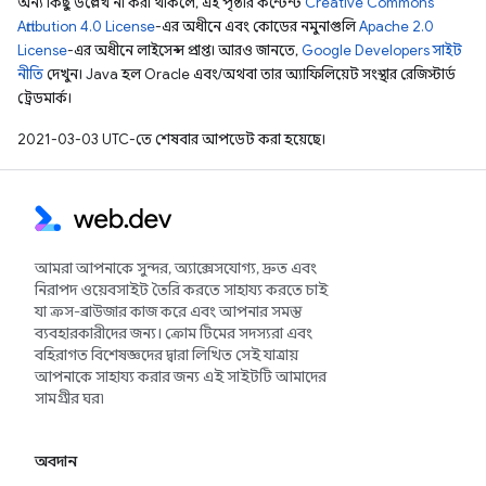
অন্য কিছু উল্লেখ না করা থাকলে, এই পৃষ্ঠার কন্টেন্ট
Creative Commons
Attribution 4.0 License
-এর অধীনে এবং কোডের নমুনাগুলি
Apache 2.0
License
-এর অধীনে লাইসেন্স প্রাপ্ত। আরও জানতে,
Google Developers সাইট
নীতি
দেখুন। Java হল Oracle এবং/অথবা তার অ্যাফিলিয়েট সংস্থার রেজিস্টার্ড
ট্রেডমার্ক।
2021-03-03 UTC-তে শেষবার আপডেট করা হয়েছে।
আমরা আপনাকে সুন্দর, অ্যাক্সেসযোগ্য, দ্রুত এবং
নিরাপদ ওয়েবসাইট তৈরি করতে সাহায্য করতে চাই
যা ক্রস-ব্রাউজার কাজ করে এবং আপনার সমস্ত
ব্যবহারকারীদের জন্য। ক্রোম টিমের সদস্যরা এবং
বহিরাগত বিশেষজ্ঞদের দ্বারা লিখিত সেই যাত্রায়
আপনাকে সাহায্য করার জন্য এই সাইটটি আমাদের
সামগ্রীর ঘর৷
অবদান