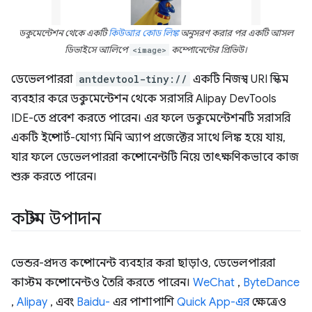
ডকুমেন্টেশন থেকে একটি
কিউআর কোড লিঙ্ক
অনুসরণ করার পর একটি আসল
ডিভাইসে আলিপে
<image>
কম্পোনেন্টের প্রিভিউ।
ডেভেলপাররা
antdevtool-tiny://
একটি নিজস্ব URI স্কিম
ব্যবহার করে ডকুমেন্টেশন থেকে সরাসরি Alipay DevTools
IDE-তে প্রবেশ করতে পারেন। এর ফলে ডকুমেন্টেশনটি সরাসরি
একটি ইম্পোর্ট-যোগ্য মিনি অ্যাপ প্রজেক্টের সাথে লিঙ্ক হয়ে যায়,
যার ফলে ডেভেলপাররা কম্পোনেন্টটি নিয়ে তাৎক্ষণিকভাবে কাজ
শুরু করতে পারেন।
কাস্টম উপাদান
ভেন্ডর-প্রদত্ত কম্পোনেন্ট ব্যবহার করা ছাড়াও, ডেভেলপাররা
কাস্টম কম্পোনেন্টও তৈরি করতে পারেন।
WeChat
,
ByteDance
,
Alipay
, এবং
Baidu-
এর পাশাপাশি
Quick App-এর
ক্ষেত্রেও