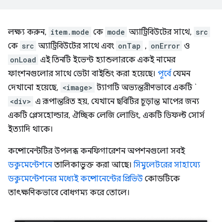
লক্ষ্য করুন,
item.mode
কে
mode
অ্যাট্রিবিউটের সাথে,
src
কে
src
অ্যাট্রিবিউটের সাথে এবং
onTap
,
onError
ও
onLoad
এই তিনটি ইভেন্ট হ্যান্ডলারকে একই নামের
ফাংশনগুলোর সাথে ডেটা বাইন্ডিং করা হয়েছে।
পূর্বে
যেমন
দেখানো হয়েছে,
<image>
ট্যাগটি অভ্যন্তরীণভাবে একটি `
<div>
এ রূপান্তরিত হয়, যেখানে ছবিটির চূড়ান্ত মাপের জন্য
একটি প্লেসহোল্ডার, ঐচ্ছিক লেজি লোডিং, একটি ডিফল্ট সোর্স
ইত্যাদি থাকে।
কম্পোনেন্টটির উপলব্ধ কনফিগারেশন অপশনগুলো সবই
ডকুমেন্টেশনে
তালিকাভুক্ত করা আছে।
সিমুলেটরের সাহায্যে
ডকুমেন্টেশনের মধ্যেই কম্পোনেন্টের প্রিভিউ
কোডটিকে
তাৎক্ষণিকভাবে বোধগম্য করে তোলে।