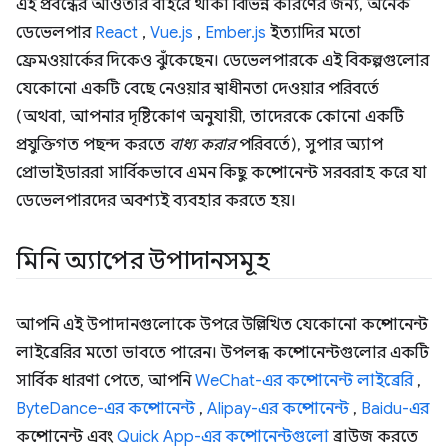
এই প্রবন্ধের আওতার বাইরে থাকা বিভিন্ন কারণের জন্য, অনেক
ডেভেলপার
React
,
Vue.js
,
Ember.js
ইত্যাদির মতো
ফ্রেমওয়ার্কের দিকেও ঝুঁকেছেন। ডেভেলপারকে এই বিকল্পগুলোর
যেকোনো একটি বেছে নেওয়ার স্বাধীনতা দেওয়ার পরিবর্তে
(অথবা, আপনার দৃষ্টিকোণ অনুযায়ী, তাদেরকে কোনো একটি
প্রযুক্তিগত পছন্দ করতে
বাধ্য করার
পরিবর্তে), সুপার অ্যাপ
প্রোভাইডাররা সার্বিকভাবে এমন কিছু কম্পোনেন্ট সরবরাহ করে যা
ডেভেলপারদের অবশ্যই ব্যবহার করতে হয়।
মিনি অ্যাপের উপাদানসমূহ
আপনি এই উপাদানগুলোকে উপরে উল্লিখিত যেকোনো কম্পোনেন্ট
লাইব্রেরির মতো ভাবতে পারেন। উপলব্ধ কম্পোনেন্টগুলোর একটি
সার্বিক ধারণা পেতে, আপনি
WeChat-এর কম্পোনেন্ট লাইব্রেরি
,
ByteDance-এর কম্পোনেন্ট
,
Alipay-এর কম্পোনেন্ট
,
Baidu-এর
কম্পোনেন্ট এবং
Quick App-এর কম্পোনেন্টগুলো
ব্রাউজ করতে