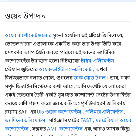
ওয়েব উপাদান
ওয়েব কম্পোনেন্টগুলোর
সূচনা হয়েছিল এই প্রতিশ্রুতি নিয়ে যে,
ডেভেলপাররা এগুলোকে একত্রিত করে তার উপর ভিত্তি করে
চমৎকার অ্যাপ তৈরি করতে পারবে। এই ধরনের অ্যাটমিক
কম্পোনেন্টের উদাহরণ হলো গিটহাবের
টাইম-এলিমেন্টস
,
স্টেফান জুডিসের
ওয়েব-ভাইটালস-এলিমেন্ট
, অথবা
নির্লজ্জভাবে বলতে গেলে, গুগলের
ডার্ক মোড টগল
। তবে, যখন
সম্পূর্ণ ডিজাইন সিস্টেমের কথা আসে, আমি দেখেছি যে লোকেরা
একই ভেন্ডরের তৈরি একটি সুসংহত কম্পোনেন্ট সেটের উপর নির্ভর
করতে বেশি পছন্দ করে। এর একটি অসম্পূর্ণ উদাহরণ তালিকায়
রয়েছে SAP-এর
UI5 ওয়েব কম্পোনেন্টস
,
পলিমার এলিমেন্টস
,
ভ্যাদিনের এলিমেন্টস
, মাইক্রোসফটের
FAST
,
ম্যাটেরিয়াল ওয়েব
কম্পোনেন্টস
, সম্ভবত
AMP কম্পোনেন্টস
এবং আরও অনেক কিছু।