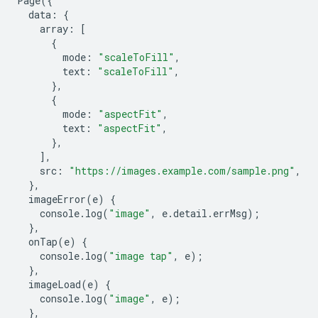
Page
({
data
:
{
array
:
[
{
mode
:
"scaleToFill"
,
text
:
"scaleToFill"
,
},
{
mode
:
"aspectFit"
,
text
:
"aspectFit"
,
},
],
src
:
"https://images.example.com/sample.png"
,
},
imageError
(
e
)
{
console
.
log
(
"image"
,
e
.
detail
.
errMsg
);
},
onTap
(
e
)
{
console
.
log
(
"image tap"
,
e
);
},
imageLoad
(
e
)
{
console
.
log
(
"image"
,
e
);
},