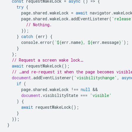
const
requestWakeLock
=
async
()
=
>
{
try
{
page
.
shared
.
wakeLock
=
await
navigator
.
wakeLoc
page
.
shared
.
wakeLock
.
addEventListener
(
'release
// Nothing.
});
}
catch
(
err
)
{
console
.
error
(
`
${
err
.
name
}
, 
${
err
.
message
}
`
);
}
};
// Request a screen wake lock…
await
requestWakeLock
();
// …and re-request it when the page becomes visibl
document
.
addEventListener
(
'visibilitychange'
,
asyn
if
(
page
.
shared
.
wakeLock
!==
null
document
.
visibilityState
===
'visible'
)
{
await
requestWakeLock
();
}
});
}