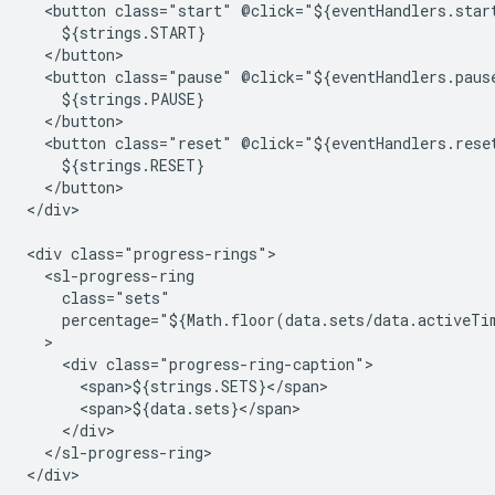
  <button class="start" @click="${eventHandlers.start
    ${strings.START}

  </button>

  <button class="pause" @click="${eventHandlers.pause
    ${strings.PAUSE}

  </button>

  <button class="reset" @click="${eventHandlers.reset
    ${strings.RESET}

  </button>

</div>

<div class="progress-rings">

  <sl-progress-ring

    class="sets"

    percentage="${Math.floor(data.sets/data.activeTim
  >

    <div class="progress-ring-caption">

      <span>${strings.SETS}</span>

      <span>${data.sets}</span>

    </div>

  </sl-progress-ring>
