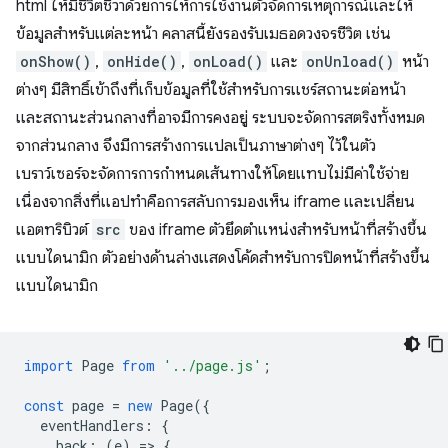
html ให้มีชีวิตชีวาด้วยการให้การใช้งานตัวจัดการเหตุการณ์และให้
ข้อมูลสำหรับแต่ละหน้า คลาสนี้ยังรองรับเมธอดวงจรชีวิต เช่น
onShow()
,
onHide()
,
onLoad()
และ
onUnload()
หน้า
ต่างๆ มีสิทธิ์เข้าถึงที่เก็บข้อมูลที่ใช้สำหรับการแชร์สถานะต่อหน้า
และสถานะส่วนกลางที่อาจมีการคงอยู่ ระบบจะจัดการสตริงทั้งหมด
จากส่วนกลาง จึงมีการสร้างการแปลเป็นภาษาต่างๆ ไว้ในตัว
เบราว์เซอร์จะจัดการการกำหนดเส้นทางให้โดยแทบไม่มีค่าใช้จ่าย
เนื่องจากสิ่งที่แอปทำคือการสลับการมองเห็น iframe และเปลี่ยน
แอตทริบิวต์
src
ของ iframe ตัวยึดตำแหน่งสำหรับหน้าที่สร้างขึ้น
แบบไดนามิก ตัวอย่างด้านล่างแสดงโค้ดสำหรับการปิดหน้าที่สร้างขึ้น
แบบไดนามิก
import
Page
from
'../page.js'
;
const
page
=
new
Page
({
eventHandlers
:
{
back
:
(
e
)
=
>
{