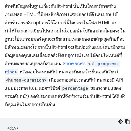
สำหรับข้อมูลพื้นฐานเกี่ยวกับ lit-html นั้นเป็นไลบรารีการสร้าง
เทมเพลต HTML ที่มีประสิทธิภาพ แสดงออกได้ดี และขยายได้
สำหรับ JavaScript การใช้ไลบรารีนี้โดยตรงในไฟล์ HTML จะ
ทำให้โมเดลการเขียนโปรแกรมในใจมุ่งเน้นไปที่เอาต์พุตโดยตรง ใน
ฐานะโปรแกรมเมอร์ คุณจะเขียนเทมเพลตของเอาต์พุตสุดท้ายที่จะ
มีลักษณะอย่างไร จากนั้น lit-html จะเติมช่องว่างแบบไดนามิกตาม
ข้อมูลของคุณและเชื่อมต่อตัวฟังเหตุการณ์ แอปใช้คอมโพเนนต์ที่
กำหนดเองของบุคคลที่สาม เช่น
Shoelace
's
<sl-progress-
ring>
หรือคอมโพเนนต์ที่กำหนดเองที่ผมสร้างขึ้นเองที่เรียกว่า
<human-duration>
เนื่องจากองค์ประกอบที่กำหนดเองมี API
แบบประกาศ (เช่น แอตทริบิวต์
percentage
ของวงกลมแสดง
ความคืบหน้า) องค์ประกอบเหล่านี้จึงทำงานร่วมกับ lit-html ได้ดี ดัง
ที่คุณเห็นในรายการด้านล่าง
<div>
