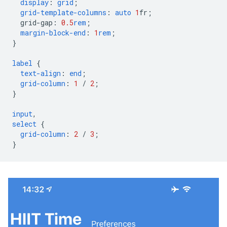
display
:
grid
;
grid-template-columns
:
auto
1
fr
;
grid-gap
:
0.5
rem
;
margin-block-end
:
1
rem
;
}
label
{
text-align
:
end
;
grid-column
:
1
/
2
;
}
input
,
select
{
grid-column
:
2
/
3
;
}