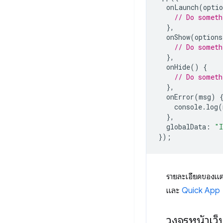
onLaunch
(
optio
// Do someth
},
onShow
(
options
// Do someth
},
onHide
()
{
// Do someth
},
onError
(
msg
)
console
.
log
(
},
globalData
:
"I
});
รายละเอียดของแต
และ
Quick App
วงจรหน้าเว็