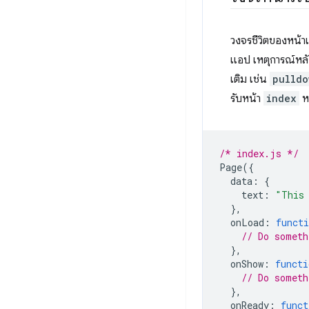
วงจรชีวิตของหน้า
แอป เหตุการณ์หลัก
เติม เช่น
pulldo
รับหน้า
index
ห
/* index.js */
Page
({
data
:
{
text
:
"This 
},
onLoad
:
functi
// Do someth
},
onShow
:
functi
// Do someth
},
onReady
:
funct