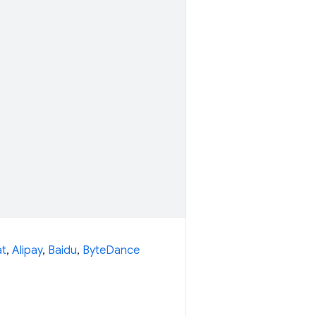
t
,
Alipay
,
Baidu
,
ByteDance