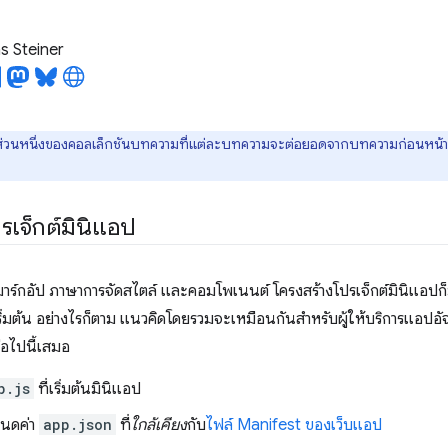
 Steiner
นส่วนหนึ่งของคอลเล็กชันบทความที่แต่ละบทความจะต่อยอดจากบทความก่อนหน้า หากคุ
รเจ็กต์มินิแอป
าร์กอัป ภาษาการจัดสไตล์ และคอมโพเนนต์ โครงสร้างโปรเจ็กต์มินิแอปก็ม
ริ่มต้น อย่างไรก็ตาม แนวคิดโดยรวมจะเหมือนกันสำหรับผู้ให้บริการแอปอัจ
อไปนี้เสมอ
p.js
ที่เริ่มต้นมินิแอป
หนดค่า
app.json
ที่
ใกล้เคียง
กับ
ไฟล์ Manifest ของเว็บแอป