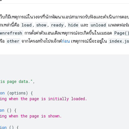
เว็บก็มีเหตุการณ์ในวงจรที่นักพัฒนาแอปสามารถรับฟังและดำเนินการตอบส
เหล่านี้คือ
load
,
show
,
ready
,
hide
และ
unload
แพลตฟอร์มบ
wnrefresh
การตั้งค่าตัวแฮนเดิลเหตุการณ์จะเกิดขึ้นในเมธอด
Page(
รือ
other
จากโครงสร้างโปรเจ็กต์
ก่อน
เหตุการณ์นี้จะอยู่ใน
index.js
is page data."
,
on
(
options
)
{
ing when the page is initially loaded.
on
()
{
ing when the page is shown.
ion
()
{