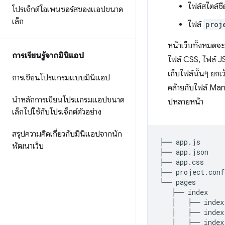
ไฟล์สไตล์ชี
โปรเจ็กต์โอเพนซอร์สของแอปขนาด
เล็ก
ไฟล์
proj
หน้าเว็บทั้งหมดจ
การเรียนรู้จากมินิแอป
ไฟล์ CSS, ไฟล์ JS
เก็บไฟล์นั้นๆ ยกเ
การเขียนโปรแกรมแบบมินิแอป
คล้ายกับไฟล์ Ma
นำหลักการเขียนโปรแกรมแอปขนาด
ปหลายหน้า
เล็กไปใช้กับโปรเจ็กต์ตัวอย่าง
สรุปความคิดเกี่ยวกับมินิแอปจากนัก
├──
app.js
พัฒนาเว็บ
├──
app.json
├──
app.css
├──
project.conf
└──
pages
├──
index
│
├──
index
│
├──
index
│
├──
index