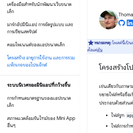
เครื่องมือสำหรับนักพัฒนาเว็บขนาด
เล็ก
Thomas
มาร์กอัปมินิแอป การจัดรูปแบบ และ
การเขียนสคริปต์
หมายเหตุ:
โพสต์นี้เป็
คอมโพเนนต์ของแอปขนาดเล็ก
ตั้งแต่
ต้น
โครงสร้าง อายุการใช้งาน และการรวม
แพ็กเกจของโปรเจ็กต์
โครงสร้างโป
ระบบนิเวศของมินิแอปที่กว้างขึ้น
เช่นเดียวกับภาษาม
ขยายไฟล์หรือชื่อเ
การกำหนดมาตรฐานของแอปขนาด
ประกอบด้วยส่วนต่
เล็ก
ไฟล์รูท
ap
สภาพแวดล้อมรันไทม์ของ Mini App
อื่นๆ
ไฟล์การกํา