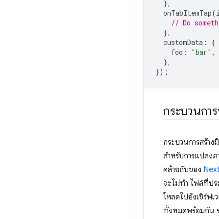
},
onTabItemTap
(
// Do someth
},
customData
:
{
foo
:
"bar"
,
},
});
กระบวนการบ
กระบวนการสร้างมิ
สำหรับการแปลงภา
คล้ายกับของ
Next
จะไม่ทำ ไฟล์ที่ปร
โหลดไปยังเซิร์ฟเ
ทั้งหมดพร้อมกัน 