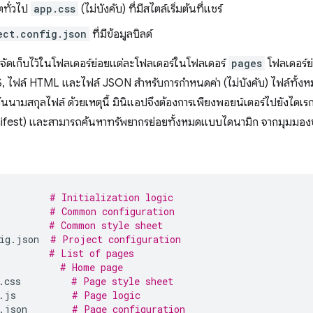
ตทั่วไป
app.css
(ไม่บังคับ) ที่มีสไตล์เริ่มต้นที่แชร์
ect.config.json
ที่มีข้อมูลบิลด์
ะจัดเก็บไว้ในโฟลเดอร์ย่อยแต่ละโฟลเดอร์ในโฟลเดอร์
pages
โฟลเดอร์ย
, ไฟล์ HTML และไฟล์ JSON สำหรับการกําหนดค่า (ไม่บังคับ) ไฟล์ทั้งหมด
ว้นนามสกุลไฟล์ ด้วยเหตุนี้ มินิแอปจึงต้องการเพียงพอยน์เตอร์ไปยังไดเ
nifest) และสามารถค้นหาทรัพยากรย่อยทั้งหมดแบบไดนามิก จากมุมมองข
# Initialization logic
# Common configuration
# Common style sheet
ig.json
# Project configuration
# List of pages
# Home page
.css
# Page style sheet
.js
# Page logic
.json
# Page configuration