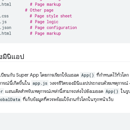
.html
# Page markup
# Other page
.css
# Page style sheet
.js
# Page logic
.json
# Page configuration
.html
# Page markup
องมินิแอป
เบียนกับ Super App โดยการเรียกใช้เมธอด
App()
ที่กําหนดไว้ทั่วโลก
ารณ์นี้เกิดขึ้นใน
app.js
วงจรชีวิตของมินิแอปประกอบด้วยเหตุการณ์ 4
or
แฮนเดิลสําหรับเหตุการณ์เหล่านี้สามารถส่งไปยังเมธอด
App()
ในรูป
lobalData
ที่เก็บข้อมูลที่ควรพร้อมใช้งานทั่วโลกในทุกหน้าเว็บ