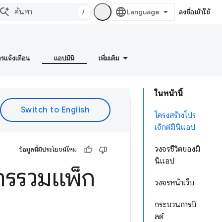
/
ลงชื่อเข้าใช้
ารแจ้งเตือน
แอปมินิ
เพิ่มเติม
ในหน้านี้
โครงสร้างโปร
เจ็กต์มินิแอป
วงจรชีวิตของมิ
ข้อมูลนี้มีประโยชน์ไหม
นิแอป
การรวมแพ็ก
วงจรหน้าเว็บ
กระบวนการบิ
ลด์