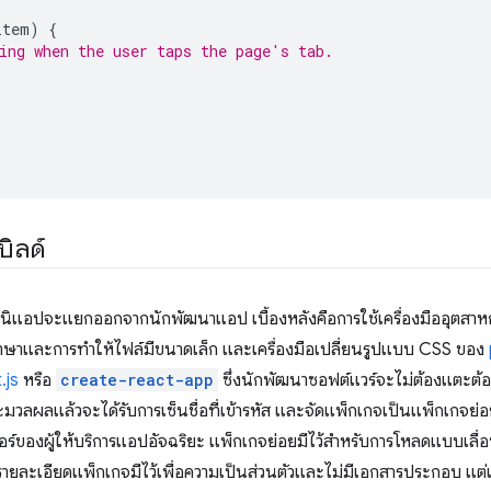
item
)
{
ing when the user taps the page's tab.
ิลด์
นิแอปจะแยกออกจากนักพัฒนาแอป เบื้องหลังคือการใช้เครื่องมืออุตสา
ษาและการทำให้ไฟล์มีขนาดเล็ก และเครื่องมือเปลี่ยนรูปแบบ CSS ของ
.js
หรือ
create-react-app
ซึ่งนักพัฒนาซอฟต์แวร์จะไม่ต้องแตะต้อง
ะมวลผลแล้วจะได้รับการเซ็นชื่อที่เข้ารหัส และจัดแพ็กเกจเป็นแพ็กเกจย่อ
วอร์ของผู้ให้บริการแอปอัจฉริยะ แพ็กเกจย่อยมีไว้สำหรับการโหลดแบบเลื่
รายละเอียดแพ็กเกจมีไว้เพื่อความเป็นส่วนตัวและไม่มีเอกสารประกอบ แต