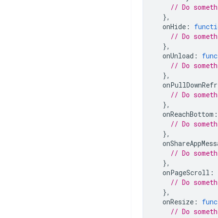
// Do someth
},
onHide
:
functi
// Do someth
},
onUnload
:
func
// Do someth
},
onPullDownRefr
// Do someth
},
onReachBottom
:
// Do someth
},
onShareAppMess
// Do someth
},
onPageScroll
:
// Do someth
},
onResize
:
func
// Do someth