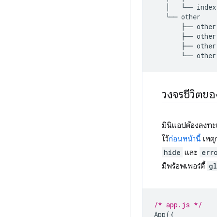
│
└──
index
└──
other
├──
other
├──
other
├──
other
└──
other
วงจรชีวิตข
มินิแอปต้องลงทะ
ไว้
ก่อนหน้านี้
เหตุก
hide
และ
err
มีพร็อพเพอร์ตี้
g
/* app.js */
App
({