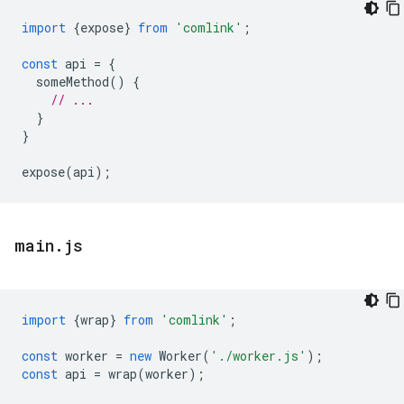
import
{
expose
}
from
'comlink'
;
const
api
=
{
someMethod
()
{
// ...
}
}
expose
(
api
);
main
.
js
import
{
wrap
}
from
'comlink'
;
const
worker
=
new
Worker
(
'./worker.js'
);
const
api
=
wrap
(
worker
);