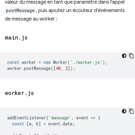
valeur du message en tant que paramètre dans l'appel
postMessage
, puis ajoutez un écouteur d'événements
de message au worker :
main
.
js
const
worker
=
new
Worker
(
'./worker.js'
);
worker
.
postMessage
([
40
,
2
]);
worker
.
js
addEventListener
(
'message'
,
event
=
>
{
const
[
a
,
b
]
=
event
.
data
;