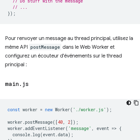
// Do stuff with the message
// ...
});
Pour renvoyer un message au thread principal, utilisez la
même API
postMessage
dans le Web Worker et
configurez un écouteur d'événements sur le thread
principal :
main
.
js
const
worker
=
new
Worker
(
'./worker.js'
);
worker
.
postMessage
([
40
,
2
]);
worker
.
addEventListener
(
'message'
,
event
=
>
{
console
.
log
(
event
.
data
);