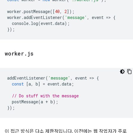
worker
.
postMessage
([
40
,
2
]);
worker
.
addEventListener
(
'message'
,
event
=
>
{
console
.
log
(
event
.
data
);
});
worker
.
js
addEventListener
(
'message'
,
event
=
>
{
const
[
a
,
b
]
=
event
.
data
;
// Do stuff with the message
postMessage
(
a
+
b
);
});
이 접근 방식은 다소 제한적입니다. 이전에는 웹 작업자가 주로