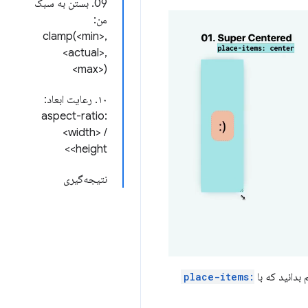
09. بستن به سبک
من:
clamp(<min>,
<actual>,
<max>)
۱۰. رعایت ابعاد:
aspect-ratio:
<width> /
<height>
نتیجه‌گیری
place-items: