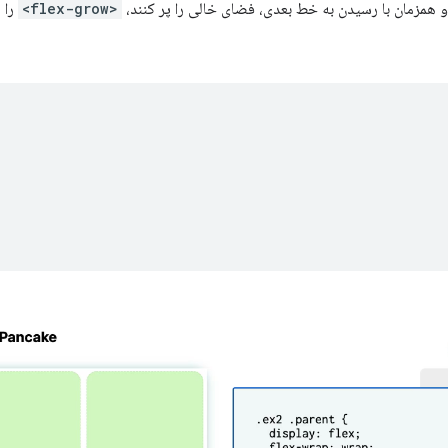
 همزمان با رسیدن به خط بعدی، فضای خالی را پر کنند،
<flex-grow>
را 