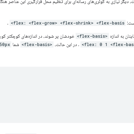
Flexbo برای این افکت، دیگر نیازی به کوئری‌های رسانه‌ای برای تنظیم محل قرارگیری این عناص
ست:
flex: <flex-grow> <flex-shrink> <flex-basis>
.
یتان به اندازه
<flex-basis>
خودشان پر شوند، در اندازه‌های کوچکتر کوچ
flex: 0 1 <flex-basi
. در این حالت،
<flex-basis>
شما
50px