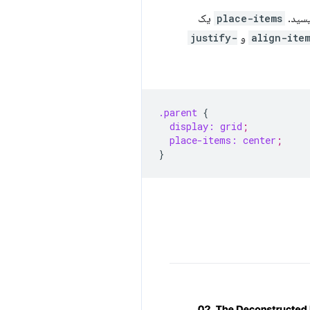
یسید.
place-items
یک
align-ite
و
justify-
.parent
{
display:
grid
;
place-items:
center
;
}