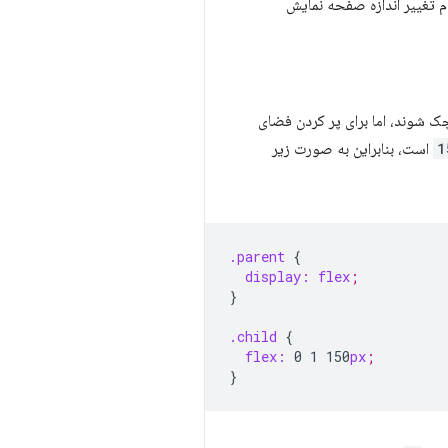
ر هنگام تغییر اندازه صفحه نمایش
ک شوند، اما برای پر کردن فضای
1
است، بنابراین به صورت زیر
.parent
{
display:
flex
;
}
.child
{
flex:
0
1
150
px
;
}