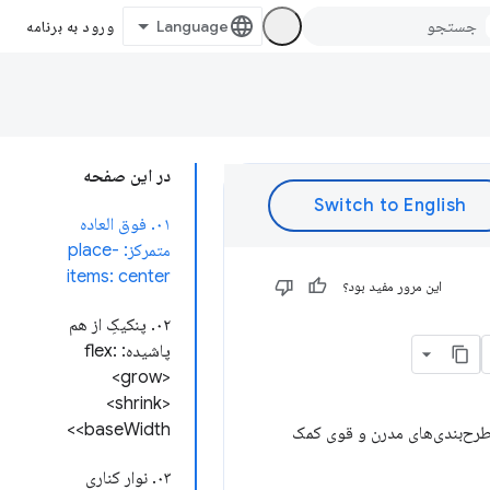
ورود به برنامه
در این صفحه
۰۱. فوق العاده
متمرکز: place-
items: center
این مرور مفید بود؟
۰۲. پنکیکِ از هم
پاشیده: flex:
<grow>
<shrink>
<baseWidth>
در ساخت طرح‌بندی‌های مدرن و قوی کمک
۰۳. نوار کناری