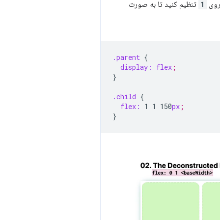
روی
1
تنظیم کنید تا به صورت
.parent
{
display:
flex
;
}
.child
{
flex:
1
1
150
px
;
}