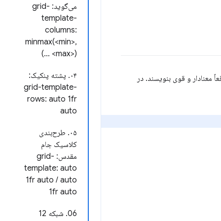
می‌گوید: grid-
template-
columns:
minmax(<min>,
<max>) …)
۰۴. پشته پنکیک:
ی واقعاً معنادار و قوی بنویسند. در
grid-template-
rows: auto 1fr
auto
۰۵. طرح‌بندی
کلاسیک جام
مقدس: grid-
template: auto
1fr auto / auto
1fr auto
06. شبکه 12