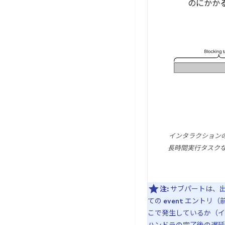
のにかか
インタラクション
長時間実行タスクな
注:
サブパートは、
ての
エントリ（
event
こで発生しているか（イ
ハンドラの完了後の遅延