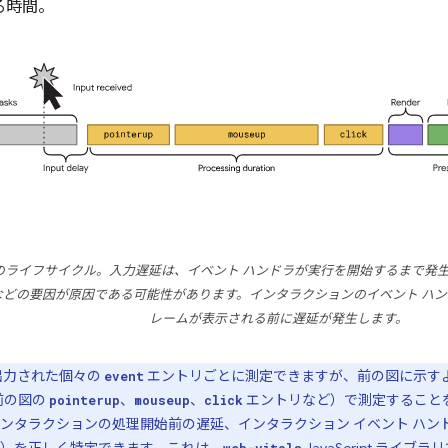
る時間。
のライフサイクル。入力遅延は、イベント ハンドラが実行を開始するまで発
どの要因が原因である可能性があります。インタラクションのイベント ハン
レームが表示される前に遅延が発生します。
出力された個々の
エントリごとに測定できますが、前の図に示す
event
前の図の
、
、
エントリなど）で測定すること
pointerup
mouseup
click
ンタラクションの処理開始前の遅延、インタラクション イベント ハン
）を正しく特定できます。これは、
JavaScript ライブラリ
web-vitals