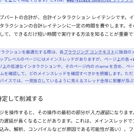
のサブパートの合計が、合計インタラクション レイテンシです。
タラクションの合計レイテンシに一定の時間を費やします。そ
して、できるだけ短い時間で実行する方法を知ることが重要で
タラクションを最適化する際は、各
ブラウジング コンテキスト
に独自の
トップレベルのページにはメインスレッドがありますが、ページ上の各
<
ージ上の低速なインタラクションや、そのページ内の iframe を含め
ムを確認して、どのメインスレッドを確認すべきかを把握します。ただ
バイスでは、一見独立しているように見えるスレッド全体に影響が及ぶ
特定して削減する
ジを操作すると、その操作の最初の部分が
入力遅延
になります
力遅延が長くなることがあります。これは、メインスレッドで
込み、解析、コンパイルなどが原因である可能性が高い）、フ