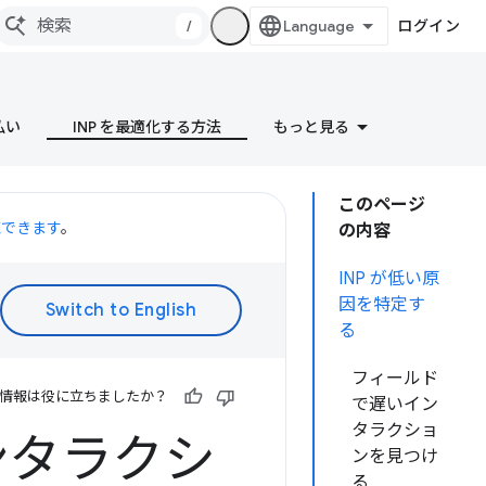
/
ログイン
払い
INP を最適化する方法
もっと見る
このページ
聴できます
。
の内容
INP が低い原
因を特定す
る
フィールド
情報は役に立ちましたか？
で遅いイン
タラクショ
ンタラクシ
ンを見つけ
る