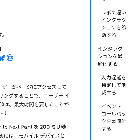
ラボで遅い
インタラク
ションを診
ます。
断する
インタラク
d
ションを最
適化する
入力遅延を
特定して削
です。ユーザーがページにアクセスして
減する
リングすることで、ユーザー イ
 値は、最大時間を要したことが
イベント
す）。
コールバッ
クを最適化
ext Paint を
200 ミリ秒
する
るには、モバイル デバイスと