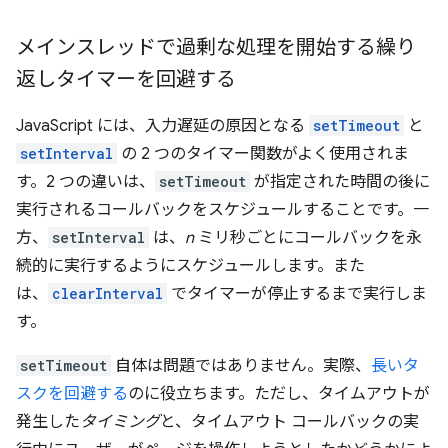
メインスレッドで過剰な処理を開始する繰り
返しタイマーを回避する
JavaScript には、入力遅延の原因となる
setTimeout
と
setInterval
の 2 つのタイマー関数がよく使用されま
す。2 つの違いは、
setTimeout
が指定された時間の後に
実行されるコールバックをスケジュールすることです。一
方、
setInterval
は、
n
ミリ秒ごとにコールバックを永
続的に実行するようにスケジュールします。また
は、
clearInterval
でタイマーが停止するまで実行しま
す。
setTimeout
自体は問題ではありません。実際、
長いタ
スクを回避する
のに役立ちます。ただし、タイムアウトが
発生した
タイミング
と、タイムアウト コールバックの実