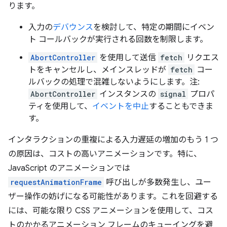
ります。
入力の
デバウンス
を検討して、特定の期間にイベン
ト コールバックが実行される回数を制限します。
AbortController
を使用して送信
fetch
リクエス
トをキャンセルし、メインスレッドが
fetch
コー
ルバックの処理で混雑しないようにします。注:
AbortController
インスタンスの
signal
プロパ
ティを使用して、
イベントを中止
することもできま
す。
インタラクションの重複による入力遅延の増加のもう 1 つ
の原因は、コストの高いアニメーションです。特に、
JavaScript のアニメーションでは
requestAnimationFrame
呼び出しが多数発生し、ユー
ザー操作の妨げになる可能性があります。これを回避する
には、可能な限り CSS アニメーションを使用して、コス
トのかかるアニメーション フレームのキューイングを避