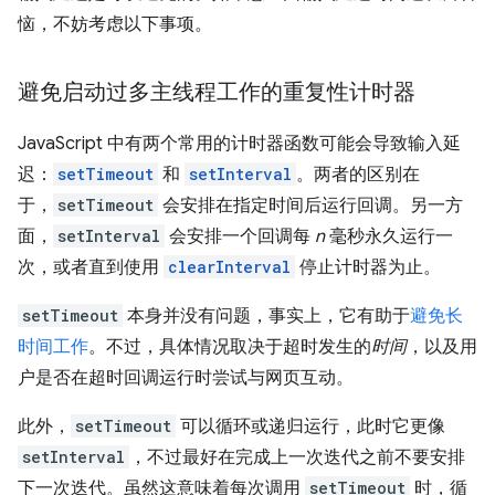
恼，不妨考虑以下事项。
避免启动过多主线程工作的重复性计时器
JavaScript 中有两个常用的计时器函数可能会导致输入延
迟：
setTimeout
和
setInterval
。两者的区别在
于，
setTimeout
会安排在指定时间后运行回调。另一方
面，
setInterval
会安排一个回调每
n
毫秒永久运行一
次，或者直到使用
clearInterval
停止计时器为止。
setTimeout
本身并没有问题，事实上，它有助于
避免长
时间工作
。不过，具体情况取决于超时发生的
时间
，以及用
户是否在超时回调运行时尝试与网页互动。
此外，
setTimeout
可以循环或递归运行，此时它更像
setInterval
，不过最好在完成上一次迭代之前不要安排
下一次迭代。虽然这意味着每次调用
setTimeout
时，循