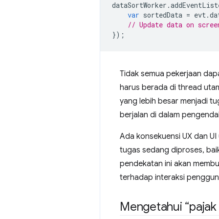
dataSortWorker
.
addEventList
var
sortedData
=
evt
.
da
// Update data on scree
});
Tidak semua pekerjaan dapa
harus berada di thread u
yang lebih besar menjadi tu
berjalan di dalam pengenda
Ada konsekuensi UX dan UI
tugas sedang diproses, ba
pendekatan ini akan membu
terhadap interaksi penggun
Mengetahui “pajak