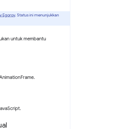
v Egorov
. Status ini menunjukkan
akukan untuk membantu
stAnimationFrame.
avaScript.
ual