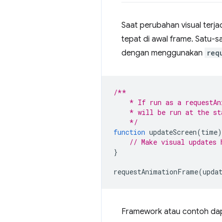
Saat perubahan visual terja
tepat di awal frame. Satu-
dengan menggunakan
req
/**
    * If run as a requestAn
    * will be run at the st
    */
function
updateScreen
(
time
)
// Make visual updates 
}
requestAnimationFrame
(
upda
Framework atau contoh d