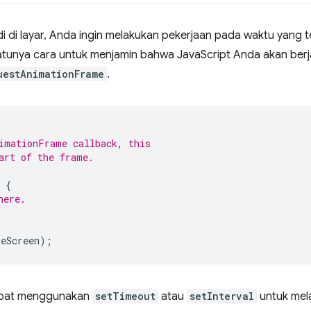
di di layar, Anda ingin melakukan pekerjaan pada waktu yang t
satunya cara untuk menjamin bahwa JavaScript Anda akan berj
uestAnimationFrame
.
imationFrame callback, this
art of the frame.
{
here.
teScreen
);
apat menggunakan
setTimeout
atau
setInterval
untuk mel