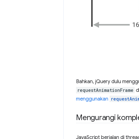
Bahkan, jQuery dulu meng
requestAnimationFrame
d
menggunakan
requestAni
Mengurangi kompl
JavaScript berjalan di thre