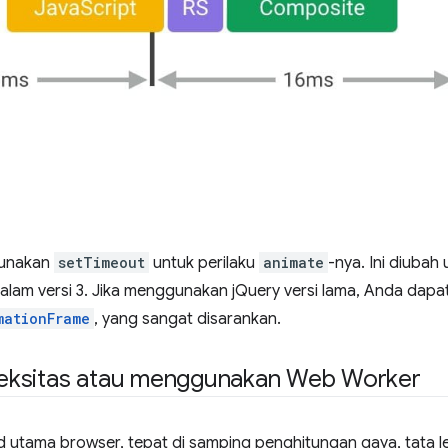
gunakan
setTimeout
untuk perilaku
animate
-nya. Ini diuba
alam versi 3. Jika menggunakan jQuery versi lama, Anda dapa
mationFrame
, yang sangat disarankan.
eksitas atau menggunakan Web Worker
ad utama browser, tepat di samping penghitungan gaya, tata l