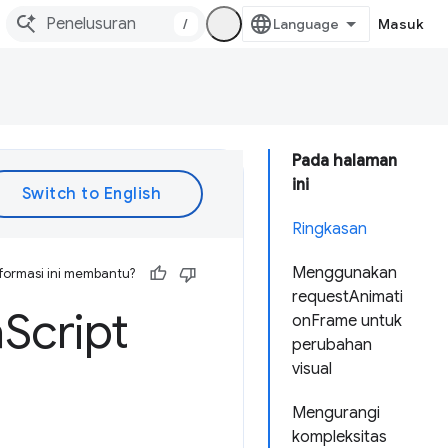
/
Masuk
Pada halaman
ini
Ringkasan
Menggunakan
formasi ini membantu?
requestAnimati
a
Script
onFrame untuk
perubahan
visual
Mengurangi
kompleksitas