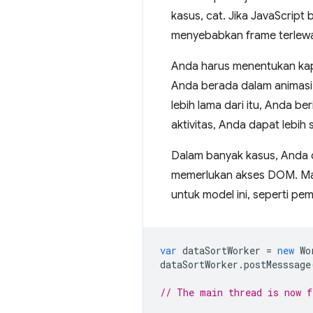
kasus, cat. Jika JavaScript 
menyebabkan frame terlewa
Anda harus menentukan kapan
Anda berada dalam animasi 
lebih lama dari itu, Anda b
aktivitas, Anda dapat lebih
Dalam banyak kasus, Anda 
memerlukan akses DOM. Mani
untuk model ini, seperti p
var
dataSortWorker
=
new
Wo
dataSortWorker
.
postMesssage
// The main thread is now f