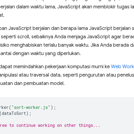
berjalan dalam waktu lama, JavaScript akan memblokir tugas la
t.
 JavaScript berjalan dan berapa lama JavaScript berjalan sec
seperti scroll, sebaiknya Anda menjaga JavaScript agar bera
erisiko menghabiskan terlalu banyak waktu. Jika Anda berada 
 santai dengan waktu yang diperlukan.
dapat memindahkan pekerjaan komputasi murni ke
Web Work
pulasi atau traversal data, seperti pengurutan atau penelusu
emuatan dan pembuatan model.
rker
(
"sort-worker.js"
);
(
dataToSort
);
ree to continue working on other things...