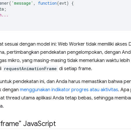
ener
(
'message'
,
function
(
evt
)
{
ta
;
n...
t sesuai dengan model ini: Web Worker tidak memiliki akses
tama, pertimbangkan pendekatan pengelompokan, dengan An
gas mikro, yang masing-masing tidak memerlukan waktu lebih d
li
requestAnimationFrame
di setiap frame.
 untuk pendekatan ini, dan Anda harus memastikan bahwa 
ik dengan
menggunakan indikator progres atau aktivitas
. Apa 
at thread utama aplikasi Anda tetap bebas, sehingga memba
a.
 frame” Java
Script