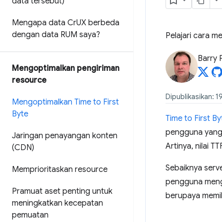
data tersebut)
Mengapa data Cr
UX berbeda
dengan data RUM saya?
Pelajari cara m
Barry 
Mengoptimalkan pengiriman
resource
Dipublikasikan: 1
Mengoptimalkan Time to First
Byte
Time to First By
pengguna yang 
Jaringan penayangan konten
Artinya, nilai 
(CDN)
Sebaiknya serv
Memprioritaskan resource
pengguna men
Pramuat aset penting untuk
berupaya memil
meningkatkan kecepatan
pemuatan