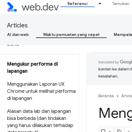
Referensi
Temukan
Alur kerja Data Web Inti dengan
alat Google
Articles
Mengoptimalkan Data Web Inti
AI dan web
Waktu pemuatan yang cepat
Mempelaj
untuk pengambil keputusan
bisnis
Mengukur performa di
konten ke dalam 
lapangan
kesalahan.
Menggunakan Laporan UX
Chrome untuk melihat performa
Beranda
Articl
di lapangan
Mengo
Alasan data lab dan lapangan
bisa berbeda (dan tindakan
yang harus dilakukan terhadap