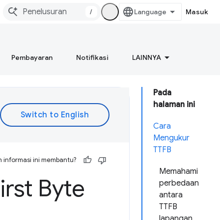
/
Masuk
Pembayaran
Notifikasi
LAINNYA
Pada
halaman ini
Cara
Mengukur
TTFB
 informasi ini membantu?
Memahami
rst Byte
perbedaan
antara
TTFB
lapangan