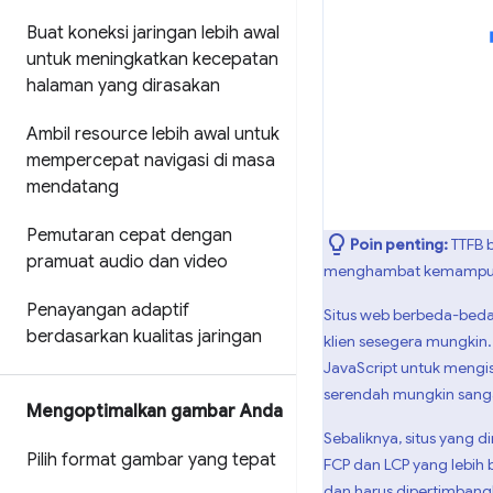
Buat koneksi jaringan lebih awal
untuk meningkatkan kecepatan
halaman yang dirasakan
Ambil resource lebih awal untuk
mempercepat navigasi di masa
mendatang
Pemutaran cepat dengan
Poin penting:
TTFB 
pramuat audio dan video
menghambat kemampuan 
Penayangan adaptif
Situs web berbeda-bed
berdasarkan kualitas jaringan
klien sesegera mungkin
JavaScript untuk mengi
serendah mungkin sangat
Mengoptimalkan gambar Anda
Sebaliknya, situs yang di
Pilih format gambar yang tepat
FCP dan LCP yang lebih 
dan harus dipertimbang