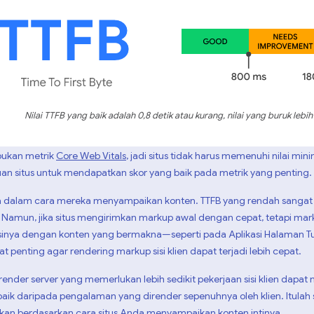
Nilai TTFB yang baik adalah 0,8 detik atau kurang, nilai yang buruk lebih 
bukan metrik
Core Web Vitals
, jadi situs tidak harus memenuhi nilai min
situs untuk mendapatkan skor yang baik pada metrik yang penting.
a dalam cara mereka menyampaikan konten. TTFB yang rendah sangat
. Namun, jika situs mengirimkan markup awal dengan cepat, tetapi m
sinya dengan konten yang bermakna—seperti pada Aplikasi Halaman 
 penting agar rendering markup sisi klien dapat terjadi lebih cepat.
render server yang memerlukan lebih sedikit pekerjaan sisi klien dapat me
baik daripada pengalaman yang dirender sepenuhnya oleh klien. Itulah
kan berdasarkan cara situs Anda menyampaikan konten intinya.