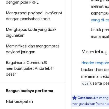
dengan pola PRPL
melihat a
Mengurangi payload Java
Script
kemampuan
dengan pemisahan kode
yang di-c
Menghapus kode yang tidak
Untuk peng
digunakan
mana asal
Meminifikasi dan mengompresi
Men-debug T
payload jaringan
Bagaimana Common
JS
Header respon
membuat paket Anda lebih
backend berbeda
besar
menerima, setid
dur
), serta d
Bangun budaya performa
Catatan:
Jika meng
Nilai kecepatan
mengandalkan
Pemanta