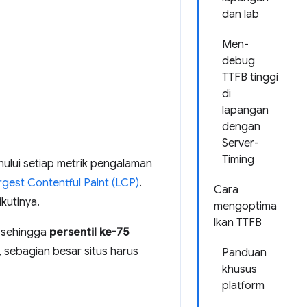
dan lab
Men-
debug
TTFB tinggi
di
lapangan
dengan
Server-
Timing
lui setiap metrik pengalaman
rgest Contentful Paint (LCP)
.
Cara
kutinya.
mengoptima
lkan TTFB
 sehingga
persentil ke-75
 sebagian besar situs harus
Panduan
khusus
platform