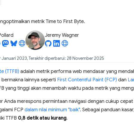
engoptimalkan metrik Time to First Byte.
Pollard
Jeremy Wagner
9 Januari 2023, Terakhir diperbarui: 28 November 2025
te (TTFB)
adalah metrik performa web mendasar yang mendahu
bermakna lainnya seperti
First Contentful Paint (FCP)
dan
La
TTFB yang tinggi akan menambah waktu pada metrik yang mengi
er Anda merespons permintaan navigasi dengan cukup cepat
galami FCP
dalam nilai minimum "baik"
. Sebagai panduan kasar,
iki TTFB
0,8 detik atau kurang
.