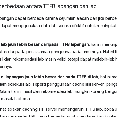
rbedaan antara TTFB lapangan dan lab
apangan dapat berbeda karena sejumlah alasan dan jika berb
 dapat menggunakan data lab secara efektif untuk meningk
 lab jauh lebih besar daripada TTFB lapangan
, hal ini menu
batas daripada pengalaman pengguna pada umumnya. Hal ini ti
sil dan rekomendasi lab masih valid, tetapi dapat melebih-le
annya.
 di lapangan jauh lebih besar daripada TTFB di lab
, hal ini
alam eksekusi lab, seperti penggunaan cache sisi server, pen
 Dalam hal ini, hasil dan rekomendasi lab mungkin kurang ber
u masalah utama.
ihat apakah caching sisi server memengaruhi TTFB lab, coba
kan parameter URL yang berbeda untuk mendapatkan konten