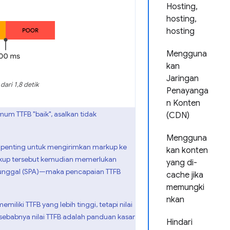
Hosting,
hosting,
hosting
Mengguna
kan
Jaringan
dari 1,8 detik
Penayanga
n Konten
imum TTFB "baik", asalkan tidak
(CDN)
Mengguna
 penting untuk mengirimkan markup ke
kan konten
arkup tersebut kemudian memerlukan
yang di-
Tunggal (SPA)—maka pencapaian TTFB
cache jika
memungki
nkan
miliki TTFB yang lebih tinggi, tetapi nilai
 sebabnya nilai TTFB adalah panduan kasar
Hindari