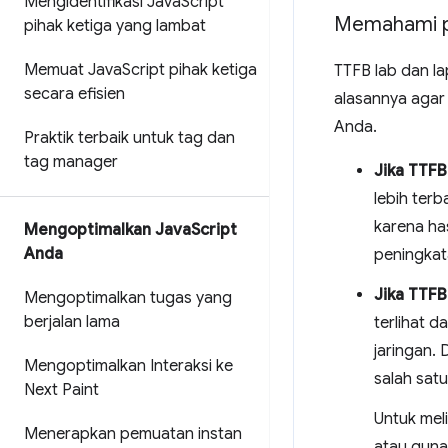
Mengidentifikasi Java
Script
Memahami pe
pihak ketiga yang lambat
Memuat Java
Script pihak ketiga
TTFB lab dan l
secara efisien
alasannya agar
Anda.
Praktik terbaik untuk tag dan
tag manager
Jika TTFB
lebih ter
karena ha
Mengoptimalkan Java
Script
Anda
peningkat
Jika TTFB
Mengoptimalkan tugas yang
berjalan lama
terlihat d
jaringan.
Mengoptimalkan Interaksi ke
salah sat
Next Paint
Untuk mel
Menerapkan pemuatan instan
atau guna