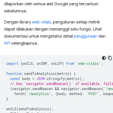
dilaporkan oleh semua alat Google yang tercantum
sebelumnya.
Dengan library
web-vitals
, pengukuran setiap metrik
dapat dilakukan dengan memanggil satu fungsi. Lihat
dokumentasi untuk mengetahui detail
penggunaan
dan
API
selengkapnya.
import
{
onCLS
,
onINP
,
onLCP
}
from
'web-vitals'
;
function
sendToAnalytics
(
metric
)
{
const
body
=
JSON
.
stringify
(
metric
);
// Use `navigator.sendBeacon()` if available, fall
(
navigator
.
sendBeacon
 && 
navigator
.
sendBeacon
(
'/an
fetch
(
'/analytics'
,
{
body
,
method
:
'POST'
,
keep
}
onCLS
(
sendToAnalytics
);