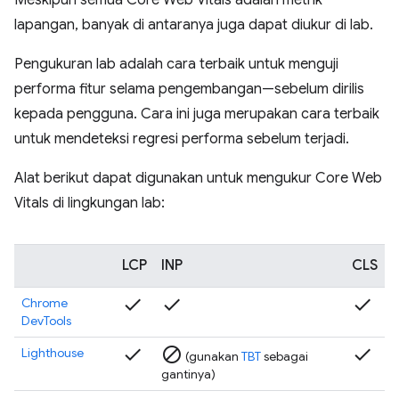
lapangan, banyak di antaranya juga dapat diukur di lab.
Pengukuran lab adalah cara terbaik untuk menguji
performa fitur selama pengembangan—sebelum dirilis
kepada pengguna. Cara ini juga merupakan cara terbaik
untuk mendeteksi regresi performa sebelum terjadi.
Alat berikut dapat digunakan untuk mengukur Core Web
Vitals di lingkungan lab:
LCP
INP
CLS
check
check
check
Chrome
DevTools
check
block
check
Lighthouse
(gunakan
TBT
sebagai
gantinya)