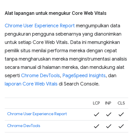
Alat lapangan untuk mengukur Core Web Vitals
Chrome User Experience Report
mengumpulkan data
pengukuran pengguna sebenarnya yang dianonimkan
untuk setiap Core Web Vitals. Data ini memungkinkan
pemilik situs menilai performa mereka dengan cepat
tanpa mengharuskan mereka menginstrumentasi analisis
secara manual di halaman mereka, dan mendukung alat
seperti
Chrome DevTools
,
PageSpeed Insights
, dan
laporan Core Web Vitals
di Search Console.
LCP
INP
CLS
check
check
check
Chrome User Experience Report
check
check
check
Chrome DevTools