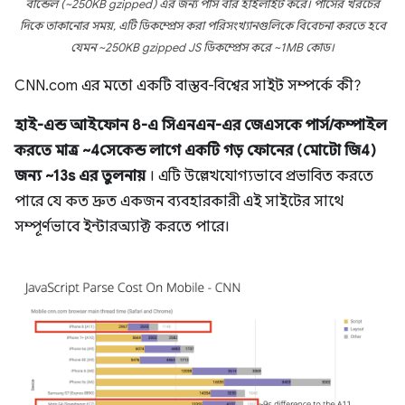
বান্ডেল (~250KB gzipped) এর জন্য পার্স বার হাইলাইট করে। পার্সের খরচের
দিকে তাকানোর সময়, এটি ডিকম্প্রেস করা পরিসংখ্যানগুলিকে বিবেচনা করতে হবে
যেমন ~250KB gzipped JS ডিকম্প্রেস করে ~1MB কোড।
CNN.com এর মতো একটি বাস্তব-বিশ্বের সাইট সম্পর্কে কী?
হাই-এন্ড আইফোন 8-এ সিএনএন-এর জেএসকে পার্স/কম্পাইল
করতে মাত্র ~4সেকেন্ড লাগে একটি গড় ফোনের (মোটো জি4)
জন্য ~13s এর তুলনায়
। এটি উল্লেখযোগ্যভাবে প্রভাবিত করতে
পারে যে কত দ্রুত একজন ব্যবহারকারী এই সাইটের সাথে
সম্পূর্ণভাবে ইন্টারঅ্যাক্ট করতে পারে।