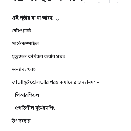
এই পৃষ্ঠায় যা যা আছে
নেটওয়ার্ক
পার্স/কম্পাইল
মৃত্যুদন্ড কার্যকর করার সময়
অন্যান্য খরচ
জাভাস্ক্রিপ্ট ডেলিভারি খরচ কমানোর জন্য নিদর্শন
পিআরপিএল
প্রগতিশীল বুটস্ট্র্যাপিং
উপসংহার