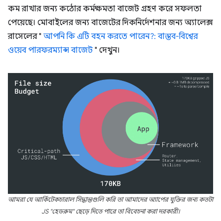
কম রাখার জন্য কঠোর কর্মক্ষমতা বাজেট গ্রহণ করে সফলতা
পেয়েছে। মোবাইলের জন্য বাজেটের দিকনির্দেশনার জন্য অ্যালেক্স
রাসেলের "
আপনি কি এটি বহন করতে পারেন?: বাস্তব-বিশ্বের
ওয়েব পারফরম্যান্স বাজেট
" দেখুন।
আমরা যে আর্কিটেকচারাল সিদ্ধান্তগুলি করি তা আমাদের অ্যাপের যুক্তির জন্য কতটা
JS "হেডরুম" ছেড়ে দিতে পারে তা বিবেচনা করা দরকারী।