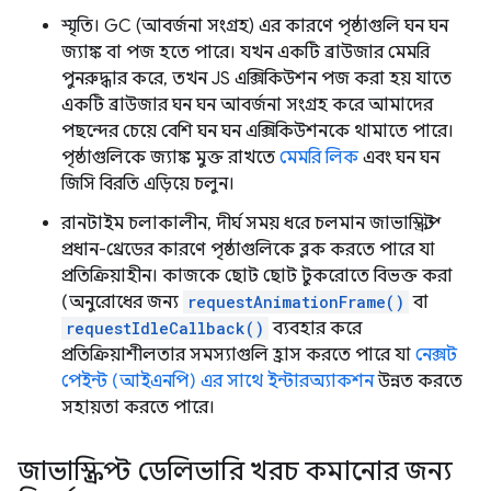
স্মৃতি। GC (আবর্জনা সংগ্রহ) এর কারণে পৃষ্ঠাগুলি ঘন ঘন
জ্যাঙ্ক বা পজ হতে পারে। যখন একটি ব্রাউজার মেমরি
পুনরুদ্ধার করে, তখন JS এক্সিকিউশন পজ করা হয় যাতে
একটি ব্রাউজার ঘন ঘন আবর্জনা সংগ্রহ করে আমাদের
পছন্দের চেয়ে বেশি ঘন ঘন এক্সিকিউশনকে থামাতে পারে।
পৃষ্ঠাগুলিকে জ্যাঙ্ক মুক্ত রাখতে
মেমরি লিক
এবং ঘন ঘন
জিসি বিরতি এড়িয়ে চলুন।
রানটাইম চলাকালীন, দীর্ঘ সময় ধরে চলমান জাভাস্ক্রিপ্ট
প্রধান-থ্রেডের কারণে পৃষ্ঠাগুলিকে ব্লক করতে পারে যা
প্রতিক্রিয়াহীন। কাজকে ছোট ছোট টুকরোতে বিভক্ত করা
(অনুরোধের জন্য
requestAnimationFrame()
বা
requestIdleCallback()
ব্যবহার করে
প্রতিক্রিয়াশীলতার সমস্যাগুলি হ্রাস করতে পারে যা
নেক্সট
পেইন্ট (আইএনপি) এর সাথে ইন্টারঅ্যাকশন
উন্নত করতে
সহায়তা করতে পারে।
জাভাস্ক্রিপ্ট ডেলিভারি খরচ কমানোর জন্য