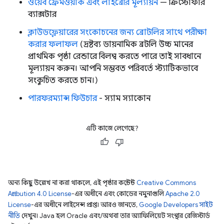
ওয়েব ফ্রেমওয়ার্ক এবং লাইব্রেরি মূল্যায়ন
— ক্রিস্টোফার
ব্যাক্সটার
ক্লাউডফ্লেয়ারের সংকোচনের জন্য ব্রোটলির সাথে পরীক্ষা
করার ফলাফল
(দ্রষ্টব্য ডায়নামিক ব্রটলি উচ্চ মানের
প্রাথমিক পৃষ্ঠা রেন্ডারে বিলম্ব করতে পারে তাই সাবধানে
মূল্যায়ন করুন। আপনি সম্ভবত পরিবর্তে স্ট্যাটিকভাবে
সংকুচিত করতে চান।)
পারফরম্যান্স ফিউচার
- স্যাম স্যাকোন
এটি কাজে লেগেছে?
অন্য কিছু উল্লেখ না করা থাকলে, এই পৃষ্ঠার কন্টেন্ট
Creative Commons
Attribution 4.0 License
-এর অধীনে এবং কোডের নমুনাগুলি
Apache 2.0
License
-এর অধীনে লাইসেন্স প্রাপ্ত। আরও জানতে,
Google Developers সাইট
নীতি
দেখুন। Java হল Oracle এবং/অথবা তার অ্যাফিলিয়েট সংস্থার রেজিস্টার্ড