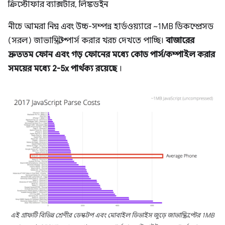
ক্রিস্টোফার ব্যাক্সটার, লিঙ্কডইন
নীচে আমরা নিম্ন এবং উচ্চ-সম্পন্ন হার্ডওয়্যারে ~1MB ডিকম্প্রেসড
(সরল) জাভাস্ক্রিপ্ট পার্স করার খরচ দেখতে পাচ্ছি।
বাজারের
দ্রুততম ফোন এবং গড় ফোনের মধ্যে কোড পার্স/কম্পাইল করার
সময়ের মধ্যে 2-5x পার্থক্য রয়েছে
।
এই গ্রাফটি বিভিন্ন শ্রেণীর ডেস্কটপ এবং মোবাইল ডিভাইস জুড়ে জাভাস্ক্রিপ্টের 1MB