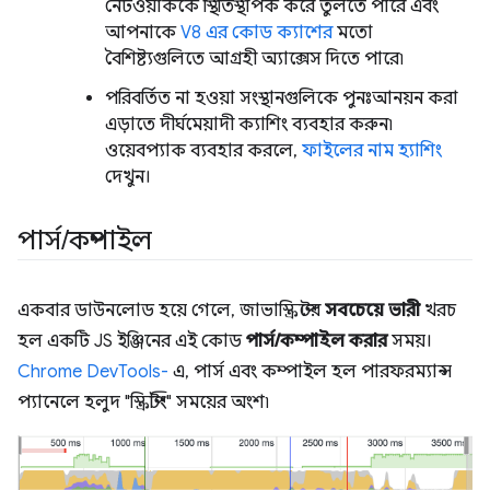
নেটওয়ার্ককে স্থিতিস্থাপক করে তুলতে পারে এবং
আপনাকে
V8 এর কোড ক্যাশের
মতো
বৈশিষ্ট্যগুলিতে আগ্রহী অ্যাক্সেস দিতে পারে৷
পরিবর্তিত না হওয়া সংস্থানগুলিকে পুনঃআনয়ন করা
এড়াতে দীর্ঘমেয়াদী ক্যাশিং ব্যবহার করুন৷
ওয়েবপ্যাক ব্যবহার করলে,
ফাইলের নাম হ্যাশিং
দেখুন।
পার্স
/
কম্পাইল
একবার ডাউনলোড হয়ে গেলে, জাভাস্ক্রিপ্টের
সবচেয়ে ভারী
খরচ
হল একটি JS ইঞ্জিনের এই কোড
পার্স/কম্পাইল করার
সময়।
Chrome DevTools-
এ, পার্স এবং কম্পাইল হল পারফরম্যান্স
প্যানেলে হলুদ "স্ক্রিপ্টিং" সময়ের অংশ৷