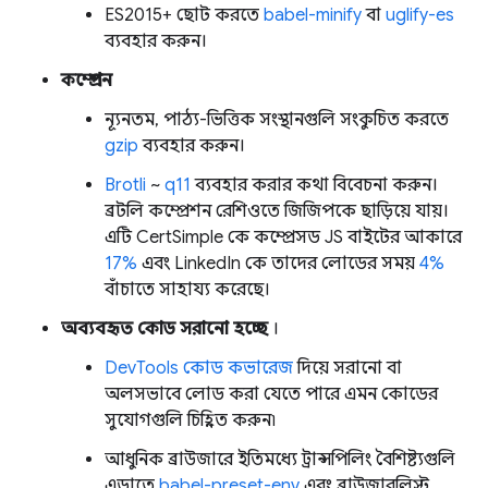
ES2015+ ছোট করতে
babel-minify
বা
uglify-es
ব্যবহার করুন।
কম্প্রেশন
ন্যূনতম, পাঠ্য-ভিত্তিক সংস্থানগুলি সংকুচিত করতে
gzip
ব্যবহার করুন।
Brotli
~
q11
ব্যবহার করার কথা বিবেচনা করুন।
ব্রটলি কম্প্রেশন রেশিওতে জিজিপকে ছাড়িয়ে যায়।
এটি CertSimple কে কম্প্রেসড JS বাইটের আকারে
17%
এবং LinkedIn কে তাদের লোডের সময়
4%
বাঁচাতে সাহায্য করেছে।
অব্যবহৃত কোড সরানো হচ্ছে
।
DevTools কোড কভারেজ
দিয়ে সরানো বা
অলসভাবে লোড করা যেতে পারে এমন কোডের
সুযোগগুলি চিহ্নিত করুন৷
আধুনিক ব্রাউজারে ইতিমধ্যে ট্রান্সপিলিং বৈশিষ্ট্যগুলি
এড়াতে
babel-preset-env
এবং ব্রাউজারলিস্ট