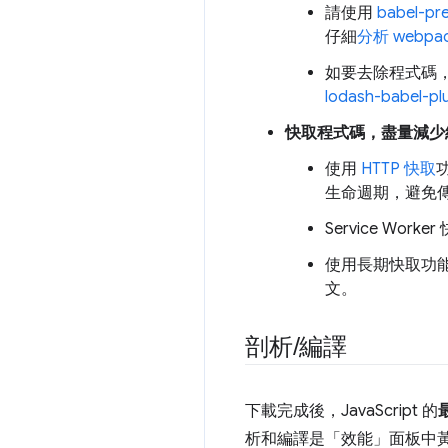
請使用
babel-pr
仔細
分析 webpa
如要去除程式碼
lodash-babel-pl
快取程式碼，盡量減少
使用
HTTP 快取
生命週期，避免
Service W
使用長期快取功能
文。
剖析
/
編譯
下載完成後，JavaScript 的
析和編譯是「效能」面板中