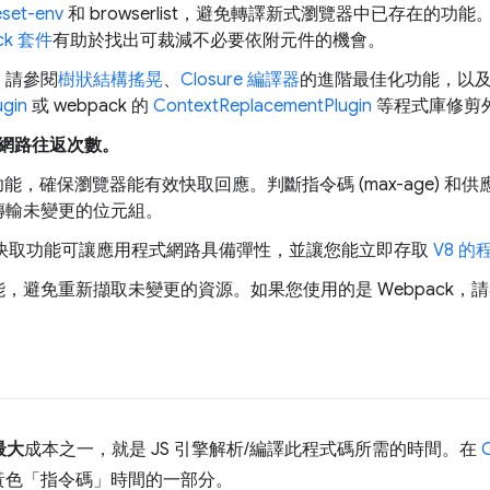
eset-env
和 browserlist，避免轉譯新式瀏覽器中已存在的
ck 套件
有助於找出可裁減不必要依附元件的機會。
，請參閱
樹狀結構搖晃
、
Closure 編譯器
的進階最佳化功能，以及用於
ugin
或 webpack 的
ContextReplacementPlugin
等程式庫修剪
網路往返次數。
功能，確保瀏覽器能有效快取回應。判斷指令碼 (max-age) 和供應者
傳輸未變更的位元組。
orker 快取功能可讓應用程式網路具備彈性，並讓您能立即存取
V8 
，避免重新擷取未變更的資源。如果您使用的是 Webpack，
最大
成本之一，就是 JS 引擎解析/編譯此程式碼所需的時間。
在
黃色「指令碼」時間的一部分。