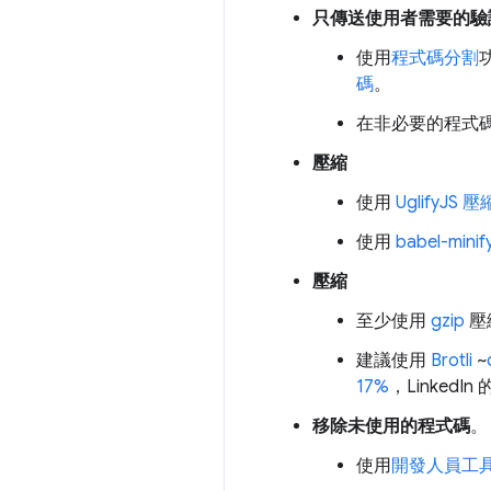
只傳送使用者需要的驗
使用
程式碼分割
碼
。
在非必要的程式
壓縮
使用
UglifyJS
壓
使用
babel-minif
壓縮
至少使用
gzip
壓
建議使用
Brotli
~
17%
，Linked
移除未使用的程式碼
。
使用
開發人員工