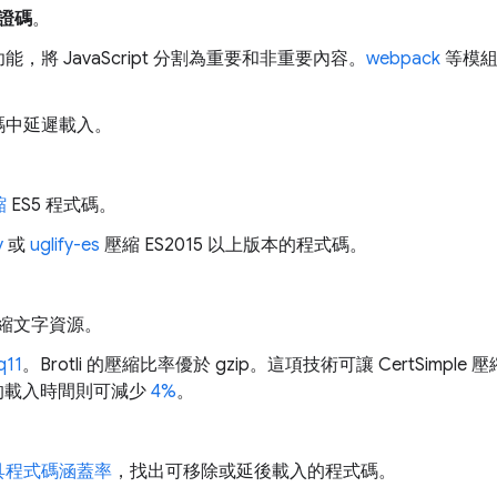
證碼
。
功能，將 JavaScript 分割為重要和非重要內容。
webpack
等模組
碼中延遲載入。
縮
ES5 程式碼。
y
或
uglify-es
壓縮 ES2015 以上版本的程式碼。
縮文字資源。
q11
。Brotli 的壓縮比率優於 gzip。這項技術可讓 CertSimple
In 的載入時間則可減少
4%
。
具程式碼涵蓋率
，找出可移除或延後載入的程式碼。