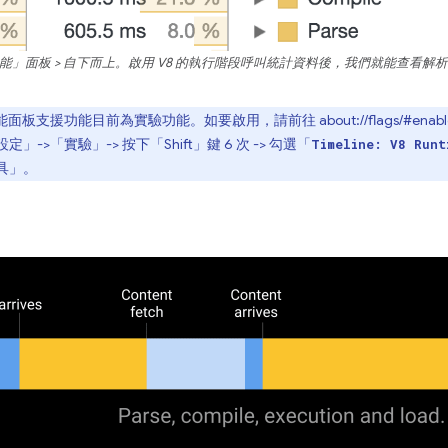
「效能」面板 > 自下而上。啟用 V8 的執行階段呼叫統計資料後，我們就能查看
功能目前為實驗功能。如要啟用，請前往 about://flags/#enable-devto
定」->「實驗」-> 按下「Shift」鍵 6 次 -> 勾選「
Timeline: V8 Runt
具」。