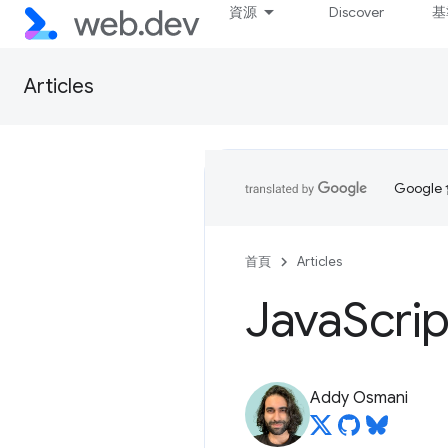
資源
Discover
基
Articles
Goog
首頁
Articles
Java
Scr
Addy Osmani