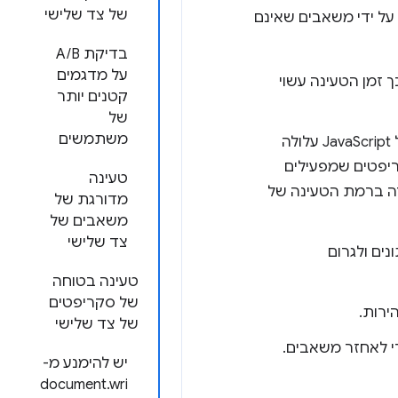
של צד שלישי
על ידי משאבים שאינם
בדיקת A/B
על מדגמים
 זמן הטעינה עשוי
קטנים יותר
של
משתמשים
שמשאירה את ה-thread הראשי עסוק. כמות גדולה מדי של JavaScript עלולה
של סקריפטים שמפעילים
טעינה
 לירידה ברמת הטעינה של
מדורגת של
משאבים של
צד שלישי
נים ולגרום
טעינה בטוחה
של סקריפטים
ירות.
של צד שלישי
 לאחזר משאבים.
יש להימנע מ-
document.wri