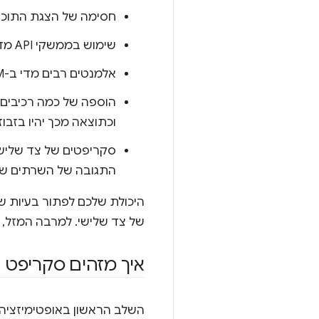
חסימה של הצגת התוכן עד לס
שימוש בממשקי API מדור קודם שידועים כפוגעים בחוויית המשתמש, כמו
אלמנטים רבים מדי ב-DOM או סלקטורים יקרים ב-CSS.
הוספה של כמה רכיבים מ
וכתוצאה מכך יהיו בזבו
סקריפטים של צד שליש
התגובה של השרתים שלהם אי
היכולת שלכם לפתור בעיות ש
של צד שלישי. למרבה המזל, י
איך מזהים סקריפט 
השלב הראשון באופטימיזציה