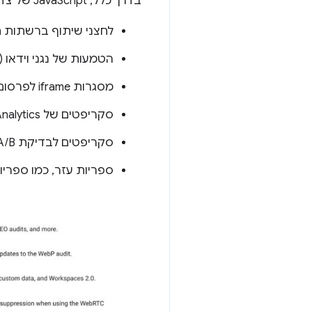
בדרך כלל, JavaScript של צד שלישי מתייחס לסקריפטים שאפשר להטמיע בכל אתר ישירות מספק צד שלישי. דוגמאות:
לחצני שיתוף ברשתות חברתיות (Facebook, ‏ X, ‏ n
הטמעות של נגני וידאו (YouTube, ‏ Vimeo)
מסגרות iframe לפרסום
סקריפטים של Analytics ומדדים
סקריפטים לבדיקת A/B לניסויים
ספריות עזר, כמו ספריו