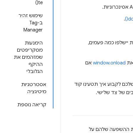
te()
שימוש זהיר
.
do
ב-Tag
Manager
 יישלפו כמה פעמים,
הימנעות
מסקריפטים
שמזהמים את
את
window.onload
אם
ההיקף
הגלובלי
לכם לקבוע איך תטעינו קוד
אסטרטגיות
מיטיגציה
ים של צד שלישי.
קריאה נוספת
את ההשפעה שלהם על