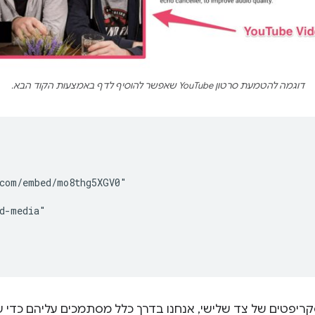
דוגמה להטמעת סרטון YouTube שאפשר להוסיף לדף באמצעות הקוד הבא.
com/embed/mo8thg5XGV0"

d-media"

קריפטים של צד שלישי, אנחנו בדרך כלל מסתמכים עליהם כדי ש