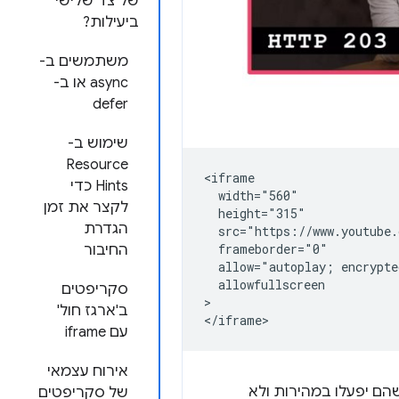
של צד שלישי
ביעילות?
משתמשים ב-
async או ב-
defer
שימוש ב-
Resource
<iframe

Hints כדי
  width="560"

לקצר את זמן
  height="315"

הגדרת
  src="https://www.youtube.
  frameborder="0"

החיבור
  allow="autoplay; encrypte
  allowfullscreen

סקריפטים
>

ב'ארגז חול'
עם iframe
אירוח עצמאי
הם יפעלו במהירות ולא
של סקריפטים