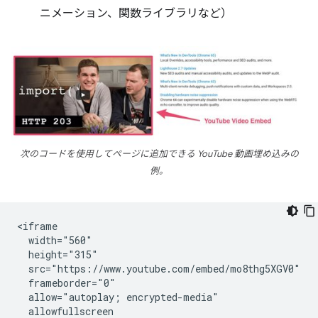
ニメーション、関数ライブラリなど）
次のコードを使用してページに追加できる YouTube 動画埋め込みの
例。
<iframe

  width="560"

  height="315"

  src="https://www.youtube.com/embed/mo8thg5XGV0"

  frameborder="0"

  allow="autoplay; encrypted-media"

  allowfullscreen
