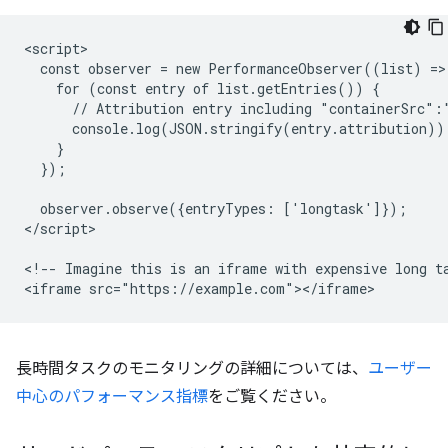
<script>

  const observer = new PerformanceObserver((list) => 
    for (const entry of list.getEntries()) {

      // Attribution entry including "containerSrc":"
      console.log(JSON.stringify(entry.attribution));
    }

  });

  observer.observe({entryTypes: ['longtask']});

</script>

<!-- Imagine this is an iframe with expensive long ta
長時間タスクのモニタリングの詳細については、
ユーザー
中心のパフォーマンス指標
をご覧ください。