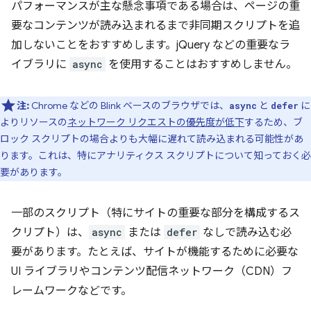
パフォーマンスが主な懸念事項である場合は、ページの重
要なコンテンツが読み込まれるまで非同期スクリプトを追
加しないことをおすすめします。jQuery などの重要なラ
イブラリに
async
を使用することはおすすめしません。
注:
Chrome などの Blink ベースのブラウザでは、
と
に
async
defer
よりリソースの
ネットワーク リクエストの優先度が低下
するため、ブ
ロック スクリプトの場合よりも大幅に遅れて読み込まれる可能性があ
ります。これは、特にアナリティクス スクリプトについて知っておく必
要があります。
一部のスクリプト（特にサイトの重要な部分を構成するス
クリプト）は、
async
または
defer
なしで読み込む必
要があります。たとえば、サイトが機能するために必要な
UI ライブラリやコンテンツ配信ネットワーク（CDN）フ
レームワークなどです。