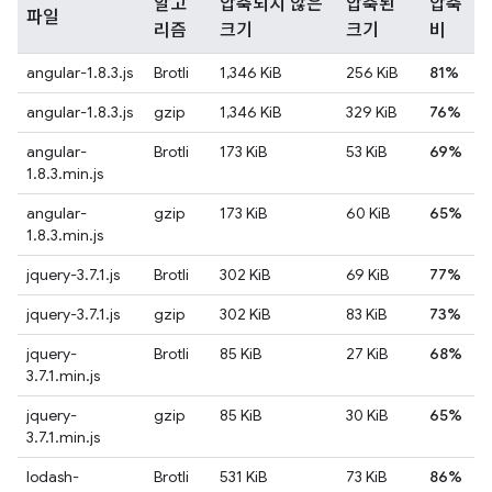
알고
압축되지 않은
압축된
압축
파일
리즘
크기
크기
비
angular-1.8.3.js
Brotli
1,346 KiB
256 KiB
81%
angular-1.8.3.js
gzip
1,346 KiB
329 KiB
76%
angular-
Brotli
173 KiB
53 KiB
69%
1.8.3.min.js
angular-
gzip
173 KiB
60 KiB
65%
1.8.3.min.js
jquery-3.7.1.js
Brotli
302 KiB
69 KiB
77%
jquery-3.7.1.js
gzip
302 KiB
83 KiB
73%
jquery-
Brotli
85 KiB
27 KiB
68%
3.7.1.min.js
jquery-
gzip
85 KiB
30 KiB
65%
3.7.1.min.js
lodash-
Brotli
531 KiB
73 KiB
86%