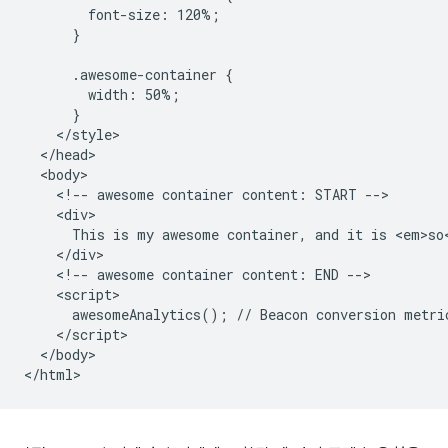
        font-size: 120%;

      }

      .awesome-container {

        width: 50%;

      }

    </style>

  </head>

  <body>

    <!-- awesome container content: START -->

    <div>

      This is my awesome container, and it is <em>so<
    </div>

    <!-- awesome container content: END -->

    <script>

      awesomeAnalytics(); // Beacon conversion metric
    </script>

  </body>
